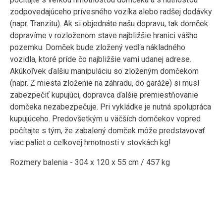
zodpovedajúceho prívesného vozíka alebo radšej dodávky
(napr. Tranzitu). Ak si objednáte našu dopravu, tak domček
dopravíme v rozloženom stave najbližšie hranici vášho
pozemku. Domček bude zložený vedľa nákladného
vozidla, ktoré príde čo najbližšie vami udanej adrese.
Akúkoľvek ďalšiu manipuláciu so zloženým domčekom
(napr. Z miesta zloženie na záhradu, do garáže) si musí
zabezpečiť kupujúci, dopravca ďalšie premiestňovanie
domčeka nezabezpečuje. Pri vykládke je nutná spolupráca
kupujúceho. Predovšetkým u väčších domčekov vopred
počítajte s tým, že zabalený domček môže predstavovať
viac paliet o celkovej hmotnosti v stovkách kg!
Rozmery balenia - 304 x 120 x 55 cm / 457 kg