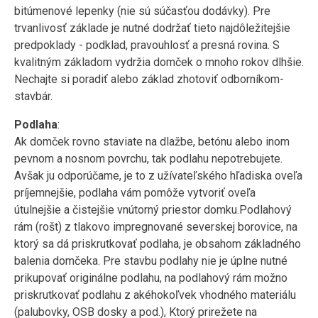
bitúmenové lepenky (nie sú súčasťou dodávky). Pre
trvanlivosť základe je nutné dodržať tieto najdôležitejšie
predpoklady - podklad, pravouhlosť a presná rovina. S
kvalitným základom vydržia domček o mnoho rokov dlhšie.
Nechajte si poradiť alebo základ zhotoviť odborníkom-
stavbár.
Podlaha
:
Ak domček rovno staviate na dlažbe, betónu alebo inom
pevnom a nosnom povrchu, tak podlahu nepotrebujete.
Avšak ju odporúčame, je to z užívateľského hľadiska oveľa
príjemnejšie, podlaha vám pomôže vytvoriť oveľa
útulnejšie a čistejšie vnútorný priestor domku.Podlahový
rám (rošt) z tlakovo impregnované severskej borovice, na
ktorý sa dá priskrutkovať podlaha, je obsahom základného
balenia domčeka. Pre stavbu podlahy nie je úplne nutné
prikupovať originálne podlahu, na podlahový rám možno
priskrutkovať podlahu z akéhokoľvek vhodného materiálu
(palubovky, OSB dosky a pod.), Ktorý prirežete na