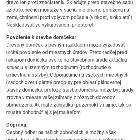
drevo len proti znečisteniu. Skladujte preto stavebné sadu
až do konečnej montáže v suchu, nie priamo položenú na
zemi, chránenú proti vplyvom počasia (vlhkosť, slnko atď.).
Neskladovať vo vykurovanom priestore!
Povolenie k stavbe domčeka:
Drevený domček s pevnými základmi môže vyžadovať
určitá povolenie od miestnych úradov. Preto radšej pred
nákupom domčeku overte na stavebnom úrade aktuálnu
situáciu s územným rozhodnutím (rozhodnutie o
umiestnení stavby). Odporúčame na všetkých miestnych
úradoch overiť platné predpisy pre oblasť plánovanej
stavby domčeka, pretože stavba domčeka môže byť úrady
zrovna v mieste vašej záhrady z rôznych dôvodov
obmedzená. Ak máte záhradku (pozemok) v nájme, tak sa
musíte dohodnúť aj s jej majiteľom.
Doprava
:
Osobný odber na našich pobočkách je možný, však
počítajte s veľkou hmotnosťou domčeka a s nutnosťou