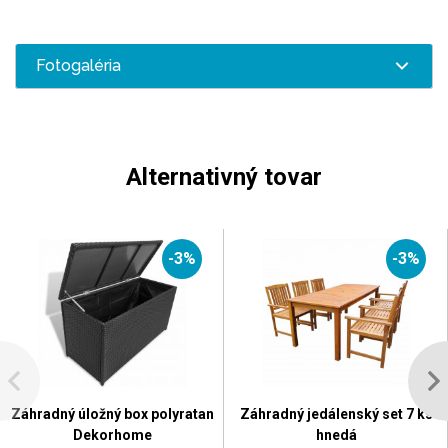
Fotogaléria
Alternativný tovar
-3%
-3%
Záhradný úložný box polyratan
Záhradný jedálenský set 7 ks
Dekorhome
hnedá