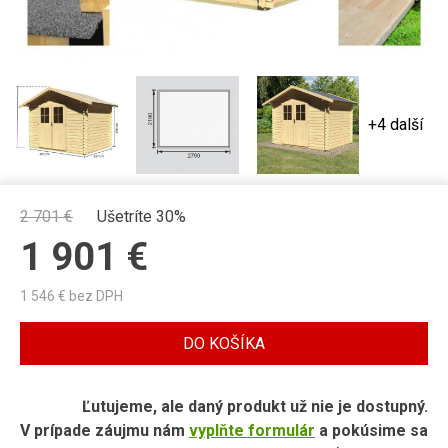
+4 další
2 701
€
Ušetríte 30%
1 901
€
1 546
€ bez DPH
DO KOŠÍKA
Ľutujeme, ale daný produkt už nie je dostupný.
V prípade záujmu nám
vyplňte formulár
a pokúsime sa