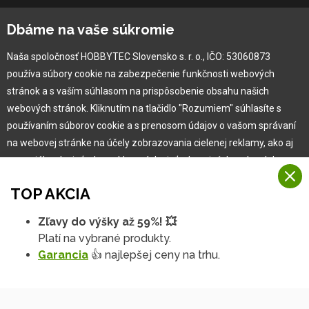
O spoločnosti
Dbáme na vaše súkromie
Ochranná známka
Naša spoločnosť HOBBYTEC Slovensko s. r. o., IČO: 53060873
Vlastná výroba
používa súbory cookie na zabezpečenie funkčnosti webových
Náš Hobbytec tím
stránok a s vaším súhlasom na prispôsobenie obsahu našich
Kontaktné údaje
webových stránok. Kliknutím na tlačidlo "Rozumiem" súhlasíte s
Naša história
používaním súborov cookie a s prenosom údajov o vašom správaní
Kariéra
na webovej stránke na účely zobrazovania cielenej reklamy, ako aj
na sociálnych sieťach a reklamných sieťach na iných webových
stránkach a meraniach.
Pre zákazníka
TOP AKCIA
Viac informácií
Garancia najlepšej ceny
Zľavy do výšky až 59%! 💥
Na našich webových stránkach používame niekoľko kategórií
Užívateľský manuál
Platí na vybrané produkty.
Rozumiem
súborov cookie:
Obchodné podmienky
Garancia
👍 najlepšej ceny na trhu.
Zákazník & partner
Technické súbory cookie
Podrobné nastavenia
Reklamácia
Tieto údaje sú nevyhnutne potrebné na fungovanie stránky a funkcií,
ktoré sa rozhodnete používať. Bez nich by naša webová stránka
Novinky