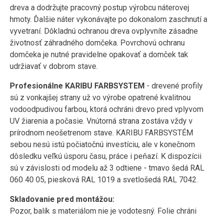
dreva a dodržujte pracovný postup výrobcu náterovej
hmoty. Ďalšie náter vykonávajte po dokonalom zaschnutí a
vyvetraní. Dôkladnú ochranou dreva ovplyvníte zásadne
životnosť záhradného domčeka. Povrchovú ochranu
domčeka je nutné pravidelne opakovať a domček tak
udržiavať v dobrom stave.
Profesionálne KARIBU FARBSYSTEM
- drevené profily
sú z vonkajšej strany už vo výrobe opatrené kvalitnou
vodoodpudivou farbou, ktorá ochráni drevo pred vplyvom
UV žiarenia a počasie. Vnútorná strana zostáva vždy v
prírodnom neošetrenom stave. KARIBU FARBSYSTÉM
sebou nesú istú počiatočnú investíciu, ale v konečnom
dôsledku veľkú úsporu času, práce i peňazí. K dispozícii
sú v závislosti od modelu až 3 odtiene - tmavo šedá RAL
060 40 05, piesková RAL 1019 a svetlošedá RAL 7042.
Skladovanie pred montážou:
Pozor, balík s materiálom nie je vodotesný. Folie chráni