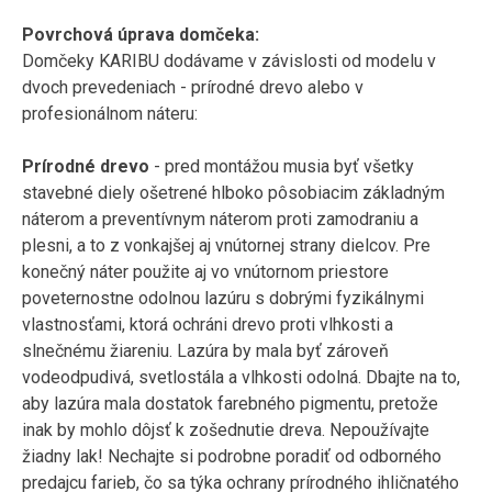
Povrchová úprava domčeka:
Domčeky KARIBU dodávame v závislosti od modelu v
dvoch prevedeniach - prírodné drevo alebo v
profesionálnom náteru:
Prírodné drevo
- pred montážou musia byť všetky
stavebné diely ošetrené hlboko pôsobiacim základným
náterom a preventívnym náterom proti zamodraniu a
plesni, a to z vonkajšej aj vnútornej strany dielcov. Pre
konečný náter použite aj vo vnútornom priestore
poveternostne odolnou lazúru s dobrými fyzikálnymi
vlastnosťami, ktorá ochráni drevo proti vlhkosti a
slnečnému žiareniu. Lazúra by mala byť zároveň
vodeodpudivá, svetlostála a vlhkosti odolná. Dbajte na to,
aby lazúra mala dostatok farebného pigmentu, pretože
inak by mohlo dôjsť k zošednutie dreva. Nepoužívajte
žiadny lak! Nechajte si podrobne poradiť od odborného
predajcu farieb, čo sa týka ochrany prírodného ihličnatého