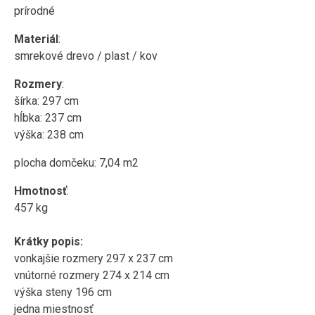
prírodné
Materiál
:
smrekové drevo / plast / kov
Rozmery
:
šírka: 297 cm
hĺbka: 237 cm
výška: 238 cm
plocha domčeku: 7,04 m2
Hmotnosť
:
457 kg
Krátky popis:
vonkajšie rozmery 297 x 237 cm
vnútorné rozmery 274 x 214 cm
výška steny 196 cm
jedna miestnosť