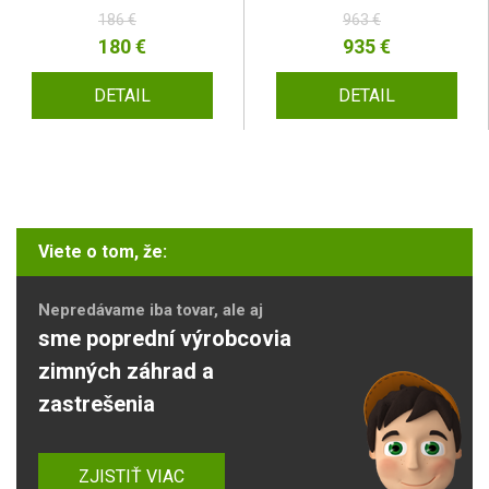
186 €
963 €
180 €
935 €
DETAIL
DETAIL
Viete o tom, že:
Nepredávame iba tovar, ale aj
sme poprední výrobcovia
zimných záhrad a
zastrešenia
ZJISTIŤ VIAC