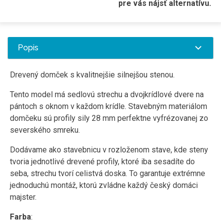
pre vás nájsť alternatívu.
Popis
Drevený domček s kvalitnejšie silnejšou stenou.
Tento model má sedlovú strechu a dvojkrídlové dvere na
pántoch s oknom v každom krídle. Stavebným materiálom
domčeku sú profily sily 28 mm perfektne vyfrézovanej zo
severského smreku.
Dodávame ako stavebnicu v rozloženom stave, kde steny
tvoria jednotlivé drevené profily, ktoré iba sesadíte do
seba, strechu tvorí celistvá doska. To garantuje extrémne
jednoduchú montáž, ktorú zvládne každý český domáci
majster.
Farba
: