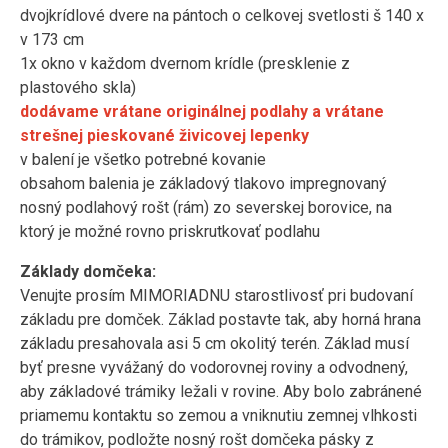
dvojkrídlové dvere na pántoch o celkovej svetlosti š 140 x
v 173 cm
1x okno v každom dvernom krídle (presklenie z
plastového skla)
dodávame vrátane originálnej podlahy a vrátane
strešnej pieskované živicovej lepenky
v balení je všetko potrebné kovanie
obsahom balenia je základový tlakovo impregnovaný
nosný podlahový rošt (rám) zo severskej borovice, na
ktorý je možné rovno priskrutkovať podlahu
Základy domčeka:
Venujte prosím MIMORIADNU starostlivosť pri budovaní
základu pre domček. Základ postavte tak, aby horná hrana
základu presahovala asi 5 cm okolitý terén. Základ musí
byť presne vyvážaný do vodorovnej roviny a odvodnený,
aby základové trámiky ležali v rovine. Aby bolo zabránené
priamemu kontaktu so zemou a vniknutiu zemnej vlhkosti
do trámikov, podložte nosný rošt domčeka pásky z