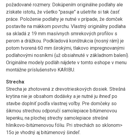
požadované rozmery. Dokúpením originálne podlahy ale
získate istotu, že všetko "pasuje" a ušetríte si tak časť
práce. Položenie podlahy je nutné v prípade, že domček
postavíte na mäkkom povrchu. Vlastný originálny podlaha
sa skladá z 19 mm masívnych smrekových profilov s
perom a drážkou. Podkladová konštrukcia (nosný rám) je
potom tvorená 60 mm širokými, tlakovo impregnovanými
podlahovými nosníkmi (už obsiahnuté v základnom balení).
Originálne modely podláh nájdete v tomto eshope v menu
montážne príslušenstvo KARIBU.
Strecha
:
Strecha je zhotovená z drevotrieskových dosiek. Strešná
krytina nie je obsahom dodávky a je nutné ju ihneď po
stavbe doplniť podľa vlastnej voľby. Pre domčeky so
šikmou strechou odporučí samolepiace bitúmenovou
lepenku, na plochej strechy samolepiace strešné
hliníkovo-bitúmenovou fóliu. Pri strechách so sklonom>
15o je vhodný aj bitúmenový šindeľ.