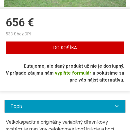
656
€
533
€ bez DPH
DO KOŠÍKA
Ľutujeme, ale daný produkt už nie je dostupný.
V prípade záujmu nám
vyplňte formulár
a pokúsime sa
pre vás nájsť alternatívu.
Popis
Veľkokapacitné originálny variabilný dřevníkový
systém, je masívny celokovové konštrukcie a hoci