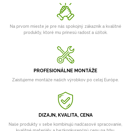
Na prvom mieste je pre nás spokojný zákazník a kvalitné
produkty, ktoré mu prinesú radosť a úžitok.
PROFESIONÁLNE MONTÁŽE
Zaisťujeme montáže našich výrobkov po celej Európe.
DIZAJN, KVALITA, CENA
Naše produkty v sebe kombinujú nadčasové spracovanie,
kvalitné materiály a bezkonkurenčnú cenu na trhu.