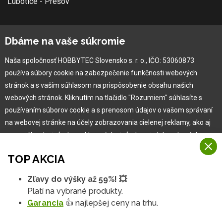
Ľubotice - Prešov
O spoločnosti
Dbáme na vaše súkromie
Ochranná známka
Naša spoločnosť HOBBYTEC Slovensko s. r. o., IČO: 53060873
Vlastná výroba
používa súbory cookie na zabezpečenie funkčnosti webových
Náš Hobbytec tím
stránok a s vaším súhlasom na prispôsobenie obsahu našich
Kontaktné údaje
webových stránok. Kliknutím na tlačidlo "Rozumiem" súhlasíte s
Naša história
používaním súborov cookie a s prenosom údajov o vašom správaní
Kariéra
na webovej stránke na účely zobrazovania cielenej reklamy, ako aj
na sociálnych sieťach a reklamných sieťach na iných webových
stránkach a meraniach.
Pre zákazníka
TOP AKCIA
Viac informácií
Garancia najlepšej ceny
Zľavy do výšky až 59%! 💥
Na našich webových stránkach používame niekoľko kategórií
Užívateľský manuál
Platí na vybrané produkty.
Rozumiem
súborov cookie:
Obchodné podmienky
Garancia
👍 najlepšej ceny na trhu.
Zákazník & partner
Technické súbory cookie
Podrobné nastavenia