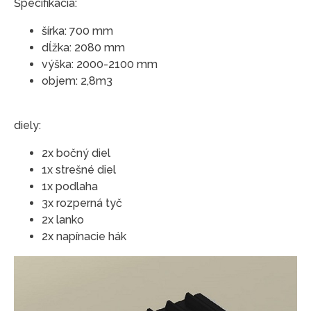
Špecifikácia:
šírka: 700 mm
dĺžka: 2080 mm
výška: 2000-2100 mm
objem: 2,8m3
diely:
2x bočný diel
1x strešné diel
1x podlaha
3x rozperná tyč
2x lanko
2x napínacie hák