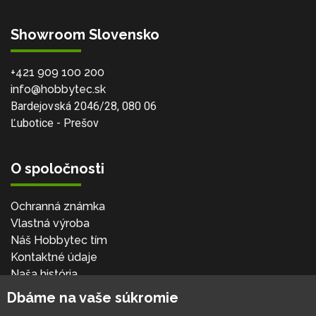
Showroom Slovensko
+421 909 100 200
info@hobbytec.sk
Bardejovská 2046/28, 080 06
Ľubotice - Prešov
O spoločnosti
Ochranná známka
Vlastná výroba
Náš Hobbytec tím
Kontaktné údaje
Naša história
Kariéra
Dbáme na vaše súkromie