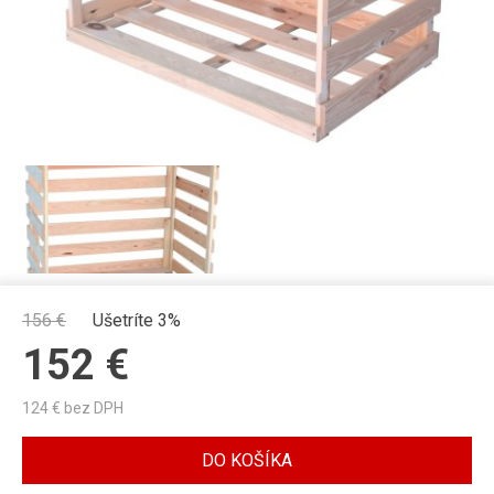
156
€
Ušetríte 3%
152
€
124
€ bez DPH
DO KOŠÍKA