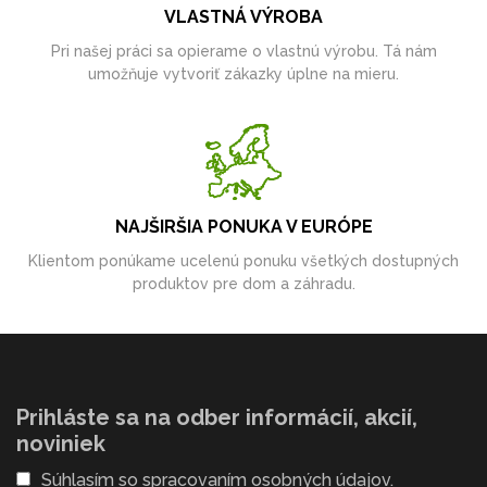
VLASTNÁ VÝROBA
Pri našej práci sa opierame o vlastnú výrobu. Tá nám
umožňuje vytvoriť zákazky úplne na mieru.
NAJŠIRŠIA PONUKA V EURÓPE
Klientom ponúkame ucelenú ponuku všetkých dostupných
produktov pre dom a záhradu.
Prihláste sa na odber informácií, akcií,
noviniek
Súhlasím so
spracovaním osobných údajov
.