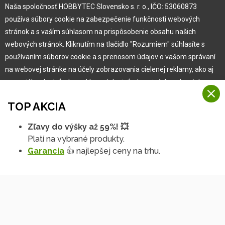
Naša spoločnosť HOBBYTEC Slovensko s. r. o., IČO: 53060873
Pre zákazníka
používa súbory cookie na zabezpečenie funkčnosti webových
stránok a s vaším súhlasom na prispôsobenie obsahu našich
Garancia najlepšej ceny
webových stránok. Kliknutím na tlačidlo "Rozumiem" súhlasíte s
Užívateľský manuál
používaním súborov cookie a s prenosom údajov o vašom správaní
Obchodné podmienky
na webovej stránke na účely zobrazovania cielenej reklamy, ako aj
Zákazník & partner
na sociálnych sieťach a reklamných sieťach na iných webových
Reklamácia
stránkach a meraniach.
Novinky
TOP AKCIA
Viac informácií
Zľavy do výšky až 59%! 💥
Na našich webových stránkach používame niekoľko kategórií
Platí na vybrané produkty.
Rozumiem
súborov cookie:
Garancia
👍 najlepšej ceny na trhu.
Technické súbory cookie
Podrobné nastavenia
Tieto údaje sú nevyhnutne potrebné na fungovanie stránky a funkcií,
ktoré sa rozhodnete používať. Bez nich by naša webová stránka
nefungovala, napr. by ste sa nemohli prihlásiť do svojho
používateľského účtu.
Copyright © 2010 -
2026
HOBBYTEC
,
info@hobbytec.sk
,
Funkčné súbory cookie