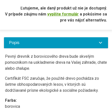
Ľutujeme, ale daný produkt už nie je dostupný.
V prípade záujmu nám
vyplňte formulár
a pokúsime sa
pre vás nájsť alternatívu.
Popis
Pevný drevník z borovicového dreva bude skvelým
pomocníkom na uskladnenie dreva na Vašej záhrade, chate
alebo chalupe.
Certifikát FSC zaručuje, že použité drevo pochádza zo
šetrne obhospodarovaných lesov, v ktorých sú
dodržiavané prísne ekologické a sociálne požiadavky.
Farba:
borovica