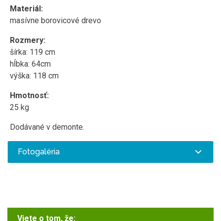
Materiál:
masívne borovicové drevo
Rozmery:
šírka: 119 cm
hĺbka: 64cm
výška: 118 cm
Hmotnosť:
25 kg
Dodávané v demonte.
Fotogaléria
Viete o tom, že: