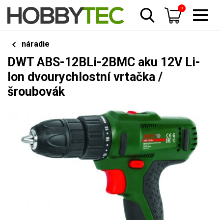
0
náradie
DWT ABS-12BLi-2BMC aku 12V Li-
Ion dvourychlostní vrtačka /
šroubovák