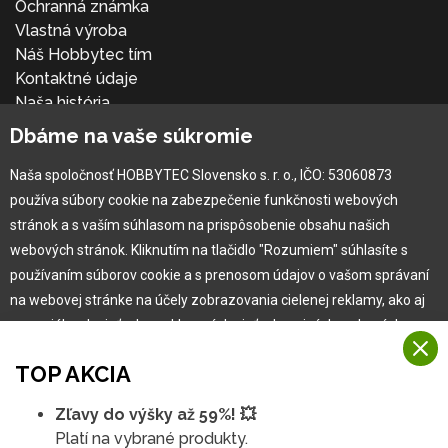
Ochranná známka
Vlastná výroba
Náš Hobbytec tím
Kontaktné údaje
Naša história
Kariéra
Dbáme na vaše súkromie
Naša spoločnosť HOBBYTEC Slovensko s. r. o., IČO: 53060873
Pre zákazníka
používa súbory cookie na zabezpečenie funkčnosti webových
stránok a s vaším súhlasom na prispôsobenie obsahu našich
Garancia najlepšej ceny
webových stránok. Kliknutím na tlačidlo "Rozumiem" súhlasíte s
Užívateľský manuál
používaním súborov cookie a s prenosom údajov o vašom správaní
Obchodné podmienky
na webovej stránke na účely zobrazovania cielenej reklamy, ako aj
Zákazník & partner
na sociálnych sieťach a reklamných sieťach na iných webových
Reklamácia
stránkach a meraniach.
Novinky
TOP AKCIA
Viac informácií
Zľavy do výšky až 59%! 💥
Na našich webových stránkach používame niekoľko kategórií
Platí na vybrané produkty.
Rozumiem