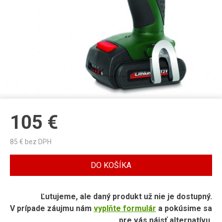
105
€
85
€ bez DPH
DO KOŠÍKA
Ľutujeme, ale daný produkt už nie je dostupný.
V prípade záujmu nám
vyplňte formulár
a pokúsime sa
pre vás nájsť alternatívu.