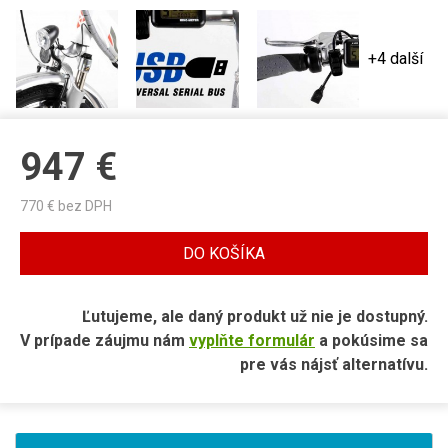
+4 další
947
€
770
€ bez DPH
DO KOŠÍKA
Ľutujeme, ale daný produkt už nie je dostupný.
V prípade záujmu nám
vyplňte formulár
a pokúsime sa
pre vás nájsť alternatívu.