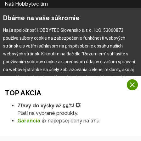
Náš Hobbytec tím
Kontaktné údaje
Dbáme na vaše súkromie
Naša história
Kariéra
Naša spoločnosť HOBBYTEC Slovensko s. r. o., IČO: 53060873
používa súbory cookie na zabezpečenie funkčnosti webových
Pre zákazníka
stránok a s vaším súhlasom na prispôsobenie obsahu našich
webových stránok. Kliknutím na tlačidlo "Rozumiem" súhlasíte s
používaním súborov cookie a s prenosom údajov o vašom správaní
Garancia najlepšej ceny
na webovej stránke na účely zobrazovania cielenej reklamy, ako aj
Užívateľský manuál
na sociálnych sieťach a reklamných sieťach na iných webových
Obchodné podmienky
stránkach a meraniach.
Zákazník & partner
TOP AKCIA
Reklamácia
Viac informácií
Novinky
Zľavy do výšky až 59%! 💥
Na našich webových stránkach používame niekoľko kategórií
Platí na vybrané produkty.
Rozumiem
súborov cookie:
Garancia
👍 najlepšej ceny na trhu.
Technické súbory cookie
Podrobné nastavenia
Tieto údaje sú nevyhnutne potrebné na fungovanie stránky a funkcií,