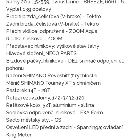
Ráfky 20 x 1,5/559; dvoustěnné - BREEZE; 6061.T6
Výplet 13g ocelový
Přední brzda_čelisťová (V-brake) - Tektro
Zadní brzda_čelisťová (V-brake) - Tektro
Přední vidlice_odpružená - ZOOM Aqua
Řidítka hliníková - ZOOM
Představec hliníkový; výškově stavitelný
Hlavové složení_NECO PARTS
Brzdové páčky_hliníkové - DE1; snímač odpojení el.
pohonu
Řazení SHIMANO Revoshift 7 rychlostní
Měnič SHIMANO Tourney XT s chráničem
Pastorek 14T - 28T
Řetěz rezuvzdorný, 1/2×3/32-120
Řetězové kolo_52T, aluminium - slitina
Sedlovka odpružená; hliníková - EXA Form
Sedlo městský styl - GS
Osvětlení LED přední a zadní - Spanninga; ovládání
King Meter