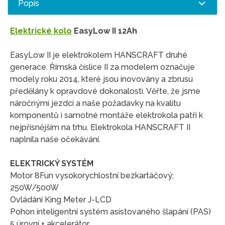
Popis
Elektrické kolo
EasyLow II 12Ah
EasyLow II je elektrokolem HANSCRAFT druhé
generace. Římská číslice II za modelem označuje
modely roku 2014, které jsou inovovány a zbrusu
předělány k opravdové dokonalosti. Věřte, že jsme
náročnými jezdci a naše požadavky na kvalitu
komponentů i samotné montáže elektrokola patří k
nejpřísnějším na trhu. Elektrokola HANSCRAFT II
naplnila naše očekávání.
ELEKTRICKÝ SYSTÉM
Motor 8Fun vysokorychlostní bezkartáčový;
250W/500W
Ovládání King Meter J-LCD
Pohon inteligentní systém asistovaného šlapání (PAS)
5 úrovní + akcelerátor