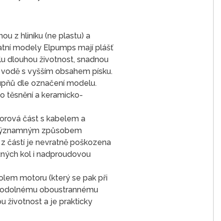
 z hliníku (ne plastu) a
tatní modely Elpumps mají plášť
adlu dlouhou životnost, snadnou
 vodě s vyšším obsahem písku.
upňů dle označení modelu.
ho těsnění a keramicko-
torová část s kabelem a
To významným způsobem
a z částí je nevratně poškozena
žných kol i nadproudovou
lem motoru (který se pak při
ím, odolnému oboustrannému
 životnost a je prakticky