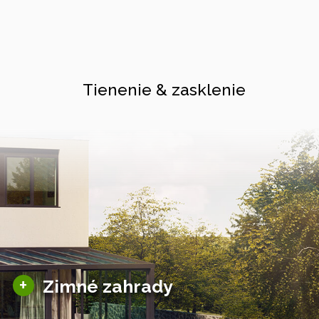
Tienenie & zasklenie
Sezónne zimné záhrady
+
Zimné zahrady
Hliníkové zimné záhrady
Posuvné zimné záhrady