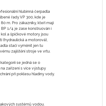
ofesionální hlubinná čerpadla
íbené řady VP 300, kde je
80 m. Pro zákazníky, kteří mají
 BP 1/4 je zase konstruován i
 kol a špičkové motory jsou
í (hydraulická a motorová),
adla stačí vyměnit jen tu
ému zajištění stroje ve vrtu.
kategorii se jedná se o
na zařízení s více výstupy
hrání při poklesu hladiny vody.
tlakových systémů vodou.