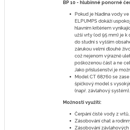
BP 10 - hlubinné ponorné če
Pokud je hladina vody ve 
ELPUMPS dokáží uspokojit
hlavním kritériem vynikaj
užší vrty (od 95 mm) je 
do studní s vyšším obsahe
zárukou velmi dlouhé živo
což nejenom výrazně ulehč
poškozenou část a ne celý 
Jako příslušenství je mo
Model CT 68760 se zase vý
špičkový model s vysokým
(např. závlahový systém).
Možnosti využití:
Čerpání čisté vody z vrtů, 
Zásobování chat a rodin
Zásobování závlahových s