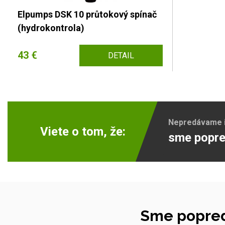
Elpumps DSK 10 průtokový spínač
(hydrokontrola)
43 €
DETAIL
Nepredávame ib
Viete o tom, že:
sme popre
Sme popred