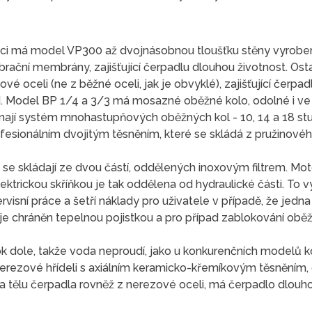
i má model VP300 až dvojnásobnou tloušťku stěny vyrobenou
ibrační membrány, zajišťující čerpadlu dlouhou životnost. Os
vé oceli (ne z běžné oceli, jak je obvyklé), zajišťující čerp
. Model BP 1/4 a 3/3 má mosazné oběžné kolo, odolné i ve
ají systém mnohastupňových oběžných kol - 10, 14 a 18 st
fesionálním dvojitým těsněním, které se skládá z pružinové
e skládají ze dvou částí, oddělených inoxovým filtrem. Mo
ektrickou skříňkou je tak oddělena od hydraulické části. 
visní práce a šetří náklady pro uživatele v případě, že jedn
 je chráněn tepelnou pojistkou a pro případ zablokování obě
dole, takže voda neproudí, jako u konkurenčních modelů ko
y nerezové hřídeli s axiálním keramicko-křemíkovým těsněn
 tělu čerpadla rovněž z nerezové oceli, má čerpadlo dlouhou