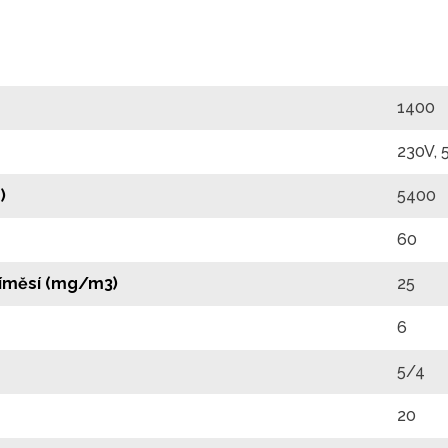
1400
230V, 
)
5400
60
říměsí (mg/m3)
25
6
5/4
20