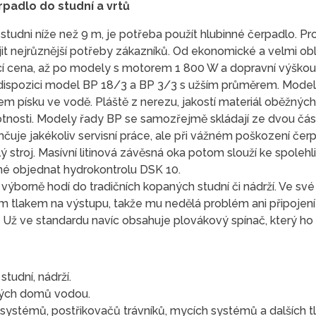
rpadlo do studní a vrtů
studni níže než 9 m, je potřeba použít hlubinné čerpadlo. Pr
 nejrůznější potřeby zákazníků. Od ekonomické a velmi obl
ící cena, až po modely s motorem 1 800 W a dopravní výškou 
k dispozici model BP 18/3 a BP 3/3 s užším průměrem. Model
m písku ve vodě. Pláště z nerezu, jakostí materiál oběžných
tnosti. Modely řady BP se samozřejmě skládají ze dvou část
uje jakékoliv servisní práce, ale při vážném poškození čerp
stroj. Masívní litinová závěsná oka potom slouží ke spolehliv
žné objednat hydrokontrolu DSK 10.
borně hodí do tradičních kopaných studní či nádrží. Ve své 
 tlakem na výstupu, takže mu nedělá problém ani připojení 
 Už ve standardu navíc obsahuje plovákový spínač, který ho c
studní, nádrží.
ných domů vodou.
ystémů, postřikovačů trávníků, mycích systémů a dalších 