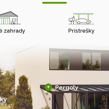
é zahrady
Prístrešky
Hliníkové pergoly
+
Pergoly
Bioklimatické pergoly
šky
Altány a zastrešenie
šky
Solárne pergoly