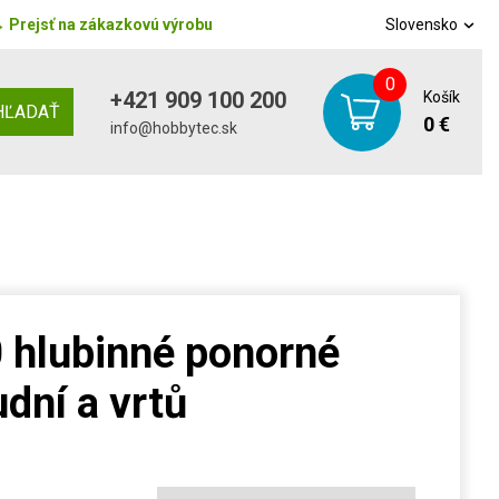
→
Prejsť na zákazkovú výrobu
Slovensko
0
+421 909 100 200
Košík
HĽADAŤ
0 €
info@hobbytec.sk
 hlubinné ponorné
dní a vrtů