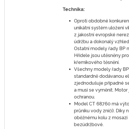
Technika:
Oproti obdobné konkurenc
unikátní systém uložení v
z jakostní evropské nerezo
údržbu a dokonalý vzhled
Ostatní modely řady BP m
Hřídele jsou utěsněny pro
křemíkového těsnění.
Všechny modely řady BP s
standardně dodávanou el
zjednodušuje případné ser
a musí se vyměnit. Motor
ochranou.
Model CT 68760 má výtok 
průniku vody zničí). Dík
oběžnému kolu z mosazi a
bezúdržbové.