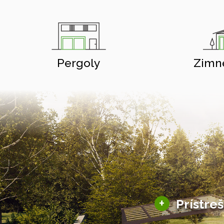
Pergoly
Zimn
+
Prístre
Hliníkové prístre