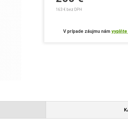
163
€ bez DPH
V prípade záujmu nám
vyplňte
K