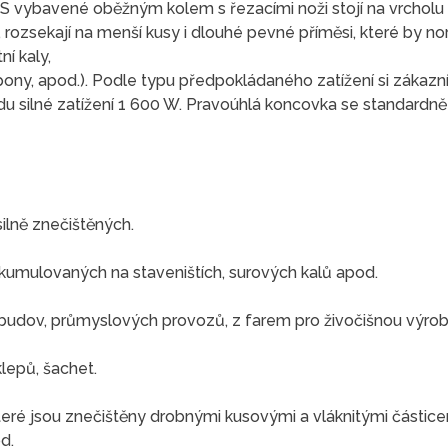
 vybavené oběžným kolem s řezacími noži stojí na vrcholu 
iny, rozsekají na menší kusy i dlouhé pevné příměsi, které by
í kaly,
pony, apod.). Podle typu předpokládaného zatížení si zákazn
u silné zatížení 1 600 W. Pravoúhlá koncovka se standard
silně znečištěných.
umulovaných na staveništích, surových kalů apod.
udov, průmyslových provozů, z farem pro živočišnou výrob
lepů, šachet.
ré jsou znečištěny drobnými kusovými a vláknitými částicemi,
d.