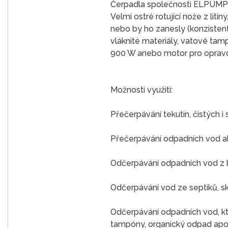
Čerpadla společnosti ELPUMPS
Velmi ostré rotující nože z lit
nebo by ho zanesly (konzistentn
vláknité materiály, vatové tam
900 W anebo motor pro opravd
Možnosti využití:
Přečerpávání tekutin, čistých i 
Přečerpávání odpadních vod ak
Odčerpávání odpadních vod z b
Odčerpávání vod ze septiků, sk
Odčerpávání odpadních vod, kte
tampóny, organický odpad apo