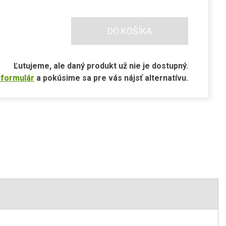
DO KOŠÍKA
Ľutujeme, ale daný produkt už nie je dostupný.
 formulár
a pokúsime sa pre vás nájsť alternatívu.