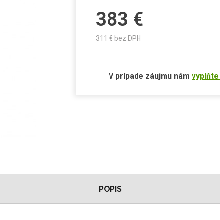
383
€
311
€ bez DPH
V prípade záujmu nám
vyplňte
POPIS