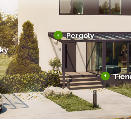
Hliníkové pergoly
+
Pergoly
Bioklimatické pergoly
šky
Altány a zastrešenie
šky
Solárne pergoly
ky pre auto
+
Tien
Tienenie
Zasklenie