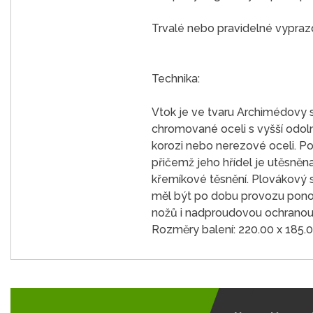
Trvalé nebo pravidelné vyprazd
Technika:
Vtok je ve tvaru Archimédovy sp
chromované oceli s vyšší odol
korozi nebo nerezové oceli. Pou
přičemž jeho hřídel je utěsněn
křemíkové těsnění. Plovákový 
měl být po dobu provozu ponoř
nožů i nadproudovou ochranou
Rozměry balení: 220.00 x 185.