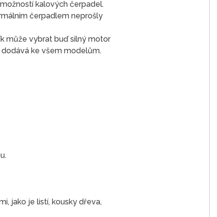
možností kalových čerpadel.
 normálním čerpadlem neprošly
ík může vybrat buď silný motor
ně dodává ke všem modelům.
u.
 jako je listí, kousky dřeva,