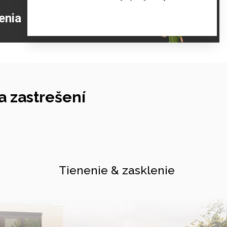
ZJISTIŤ VIAC
enia
 zastrešení
Tienenie & zasklenie