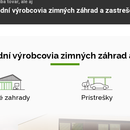
a tovar, ale aj
dní výrobcovia zimných záhrad a zastreš
ní výrobcovia zimných záhrad a
é zahrady
Prístrešky