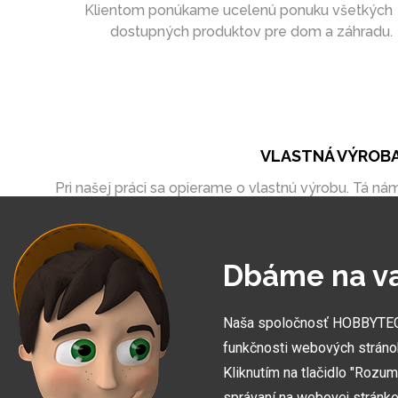
Klientom ponúkame ucelenú ponuku všetkých
dostupných produktov pre dom a záhradu.
VLASTNÁ VÝROB
Pri našej práci sa opierame o vlastnú výrobu. Tá ná
umožňuje vytvoriť zákazky úplne na mieru
Dbáme na v
Naša spoločnosť HOBBYTEC S
funkčnosti webových stráno
Kliknutím na tlačidlo "Rozu
správaní na webovej stránke 