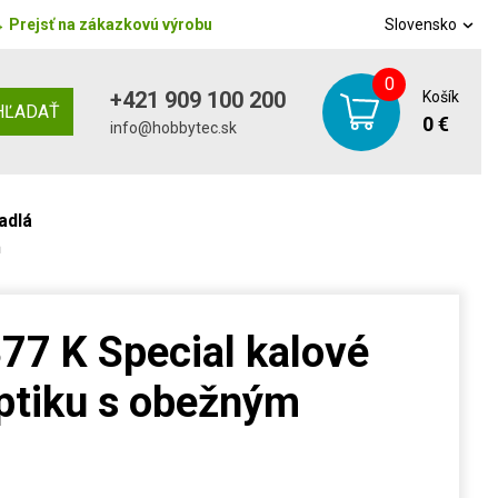
→
Prejsť na zákazkovú výrobu
Slovensko
0
+421 909 100 200
Košík
HĽADAŤ
0 €
info@hobbytec.sk
adlá
m
77 K Special kalové
ptiku s obežným