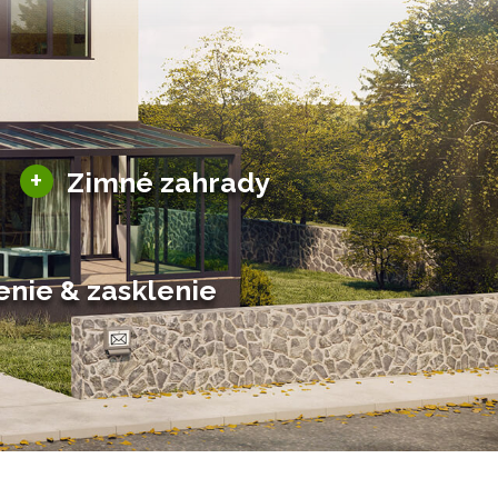
Sezónne zimné záhrady
+
Zimné zahrady
Hliníkové zimné záhrady
Posuvné zimné záhrady
Solárne zimné záhrady
enie & zasklenie