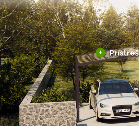
+
Prístre
Hliníkové prístre
Solárne prístreš