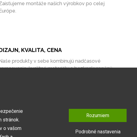
Zaisťujeme montáže našich výrobkov po celej
Európe.
DIZAJN, KVALITA, CENA
Naše produkty v sebe kombinujú nadčasové
spracovanie, kvalitné materiály a bezkonkurenčnú
cenu na trhu.
bezpečenie
Rozumiem
 stránok.
ov o vašom
Podrobné nastavenia
ťach a