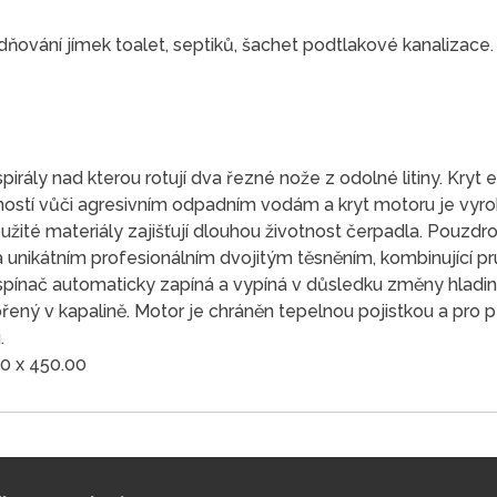
ňování jímek toalet, septiků, šachet podtlakové kanalizace.
irály nad kterou rotují dva řezné nože z odolné litiny. Kryt
ností vůči agresivním odpadním vodám a kryt motoru je vyro
žité materiály zajišťují dlouhou životnost čerpadla. Pouzdro 
a unikátním profesionálním dvojitým těsněním, kombinující p
spínač automaticky zapíná a vypíná v důsledku změny hladin
ený v kapalině. Motor je chráněn tepelnou pojistkou a pro 
.
00 x 450.00