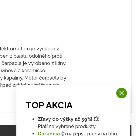
 elektromotoru je vyroben z
ben z plastu odolného proti
čerpadla je vyrobeno z litiny,
ružinové a keramicko-
y kapaliny. Motor čerpadla by
případ zablokování řezných
TOP AKCIA
Zľavy do výšky až 59%! 💥
Platí na vybrané produkty.
Garancia
👍 najlepšej ceny na trhu.