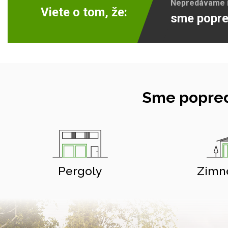
Nepredávame ib
Viete o tom, že:
sme popre
Sme popred
Pergoly
Zimn