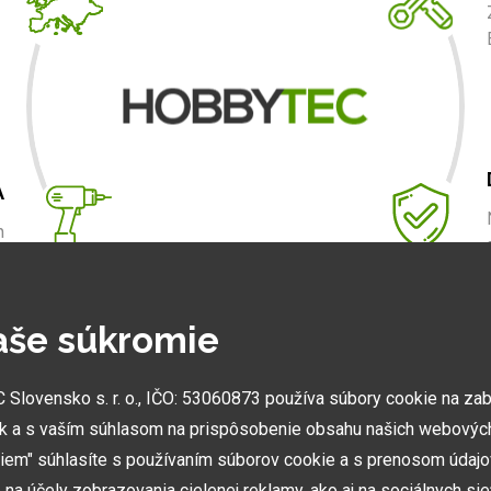
A
m
.
aše súkromie
NAJVÄČŠIE SHOWROOMY
lovensko s. r. o., IČO: 53060873 používa súbory cookie na za
Vytvorili sme najväčšie ukážkové centrá svojho druhu
k a s vaším súhlasom na prispôsobenie obsahu našich webových
v ČR a SK. Nájdete nás v Prahe a Prešove.
miem" súhlasíte s používaním súborov cookie a s prenosom údaj
na účely zobrazovania cielenej reklamy, ako aj na sociálnych sie