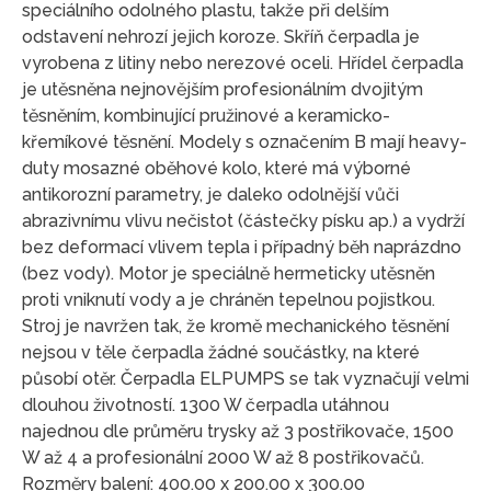
speciálního odolného plastu, takže při delším
odstavení nehrozí jejich koroze. Skříň čerpadla je
vyrobena z litiny nebo nerezové oceli. Hřídel čerpadla
je utěsněna nejnovějším profesionálním dvojitým
těsněním, kombinující pružinové a keramicko-
křemíkové těsnění. Modely s označením B mají heavy-
duty mosazné oběhové kolo, které má výborné
antikorozní parametry, je daleko odolnější vůči
abrazivnímu vlivu nečistot (částečky písku ap.) a vydrží
bez deformací vlivem tepla i případný běh naprázdno
(bez vody). Motor je speciálně hermeticky utěsněn
proti vniknutí vody a je chráněn tepelnou pojistkou.
Stroj je navržen tak, že kromě mechanického těsnění
nejsou v těle čerpadla žádné součástky, na které
působí otěr. Čerpadla ELPUMPS se tak vyznačují velmi
dlouhou životností. 1300 W čerpadla utáhnou
najednou dle průměru trysky až 3 postřikovače, 1500
W až 4 a profesionální 2000 W až 8 postřikovačů.
Rozměry balení: 400.00 x 200.00 x 300.00