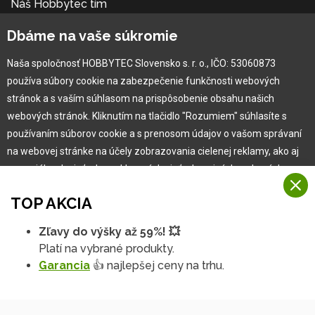
Náš Hobbytec tím
Kontaktné údaje
Dbáme na vaše súkromie
Naša história
Kariéra
Naša spoločnosť HOBBYTEC Slovensko s. r. o., IČO: 53060873
používa súbory cookie na zabezpečenie funkčnosti webových
Pre zákazníka
stránok a s vaším súhlasom na prispôsobenie obsahu našich
webových stránok. Kliknutím na tlačidlo "Rozumiem" súhlasíte s
používaním súborov cookie a s prenosom údajov o vašom správaní
Garancia najlepšej ceny
na webovej stránke na účely zobrazovania cielenej reklamy, ako aj
Užívateľský manuál
na sociálnych sieťach a reklamných sieťach na iných webových
Obchodné podmienky
stránkach a meraniach.
Zákazník & partner
TOP AKCIA
Reklamácia
Viac informácií
Novinky
Zľavy do výšky až 59%! 💥
Na našich webových stránkach používame niekoľko kategórií
Platí na vybrané produkty.
Rozumiem
súborov cookie:
Garancia
👍 najlepšej ceny na trhu.
Technické súbory cookie
Podrobné nastavenia
Tieto údaje sú nevyhnutne potrebné na fungovanie stránky a funkcií,
ktoré sa rozhodnete používať. Bez nich by naša webová stránka