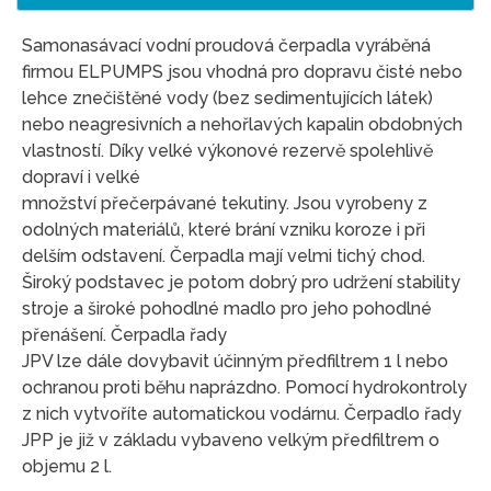
Samonasávací vodní proudová čerpadla vyráběná
firmou ELPUMPS jsou vhodná pro dopravu čisté nebo
lehce znečištěné vody (bez sedimentujících látek)
nebo neagresivních a nehořlavých kapalin obdobných
vlastností. Díky velké výkonové rezervě spolehlivě
dopraví i velké
množství přečerpávané tekutiny. Jsou vyrobeny z
odolných materiálů, které brání vzniku koroze i při
delším odstavení. Čerpadla mají velmi tichý chod.
Široký podstavec je potom dobrý pro udržení stability
stroje a široké pohodlné madlo pro jeho pohodlné
přenášení. Čerpadla řady
JPV lze dále dovybavit účinným předfiltrem 1 l nebo
ochranou proti běhu naprázdno. Pomocí hydrokontroly
z nich vytvoříte automatickou vodárnu. Čerpadlo řady
JPP je již v základu vybaveno velkým předfiltrem o
objemu 2 l.