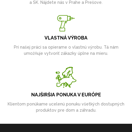
a SK. Nájdete nás v Prahe a Prešove.
VLASTNÁ VÝROBA
Pri našej práci sa opierame o vlastnú výrobu. Tá nám
umožňuje vytvoriť zákazky úplne na mieru.
NAJŠIRŠIA PONUKA V EURÓPE
Klientom ponúkame ucelenú ponuku všetkých dostupných
produktov pre dom a záhradu.