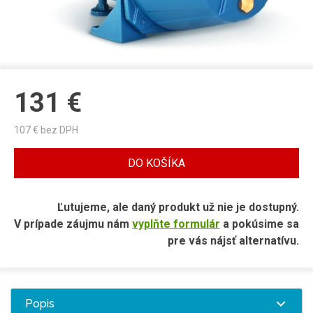
131
€
107
€ bez DPH
DO KOŠÍKA
Ľutujeme, ale daný produkt už nie je dostupný.
V prípade záujmu nám
vyplňte formulár
a pokúsime sa
pre vás nájsť alternatívu.
Popis