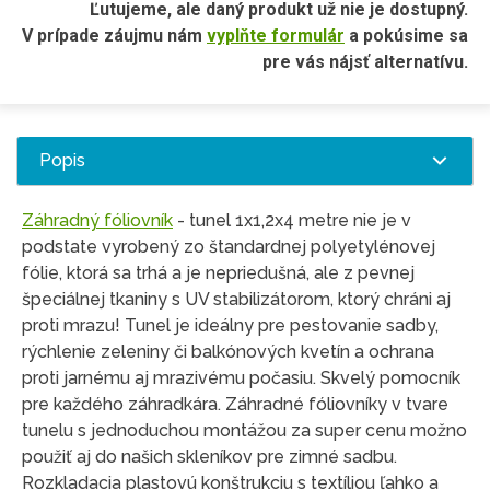
Ľutujeme, ale daný produkt už nie je dostupný.
V prípade záujmu nám
vyplňte formulár
a pokúsime sa
pre vás nájsť alternatívu.
Popis
Záhradný fóliovník
- tunel 1x1,2x4 metre nie je v
podstate vyrobený zo štandardnej polyetylénovej
fólie, ktorá sa trhá a je nepriedušná, ale z pevnej
špeciálnej tkaniny s UV stabilizátorom, ktorý chráni aj
proti mrazu! Tunel je ideálny pre pestovanie sadby,
rýchlenie zeleniny či balkónových kvetín a ochrana
proti jarnému aj mrazivému počasiu. Skvelý pomocník
pre každého záhradkára. Záhradné fóliovníky v tvare
tunelu s jednoduchou montážou za super cenu možno
použiť aj do našich skleníkov pre zimné sadbu.
Rozkladacia plastovú konštrukciu s textíliou ľahko a