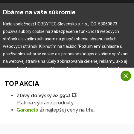
O spoločnosti
Dbáme na vaše súkromie
Ochranná známka
Naša spoločnosť HOBBYTEC Slovensko s. r. o., IČO: 53060873
Vlastná výroba
používa súbory cookie na zabezpečenie funkčnosti webových
Náš Hobbytec tím
stránok a s vaším súhlasom na prispôsobenie obsahu našich
Kontaktné údaje
webových stránok. Kliknutím na tlačidlo "Rozumiem" súhlasíte s
Naša história
používaním súborov cookie a s prenosom údajov o vašom správaní
Kariéra
na webovej stránke na účely zobrazovania cielenej reklamy, ako aj
na sociálnych sieťach a reklamných sieťach na iných webových
stránkach a meraniach.
Pre zákazníka
TOP AKCIA
Viac informácií
Garancia najlepšej ceny
Zľavy do výšky až 59%! 💥
Na našich webových stránkach používame niekoľko kategórií
Užívateľský manuál
Platí na vybrané produkty.
Rozumiem
súborov cookie:
Obchodné podmienky
Garancia
👍 najlepšej ceny na trhu.
Zákazník & partner
Technické súbory cookie
Podrobné nastavenia
Reklamácia
Tieto údaje sú nevyhnutne potrebné na fungovanie stránky a funkcií,
Novinky
ktoré sa rozhodnete používať. Bez nich by naša webová stránka