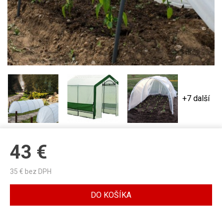
+7 další
43
€
35
€ bez DPH
DO KOŠÍKA