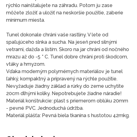
rýchlo nainštalujete na záhradu. Potom ju zase
môžete zložiť a uložiť na neskoršie použitie, zaberie
minimum miesta.
Tunel dokonale chráni vaše rastliny. V lete od
spaľujúceho slnka a sucha. Na jeseň pred silnými
vetrami, dažďa a lístím. Skoro na jar chráni od nočného
mrazu až do -5 * C. Tunel dobre chráni proti škodcom,
vtáky a hmyzom.
Vďaka moderným polymérnych materiálov je tunel
ľahký, kompaktný a pripravený na rýchle použitie.
Nevyžaduje žiadny základ a rúrky do zeme uchytíte
20cm dlhými kolíky. Nepotrebujete žiadne náradie!
Materiál konštrukcie: plast s priemerom oblúku 20mm
- pevné PVC. Jednoduchá údržba.
Materiál plášťa: Pevná biela tkanina s hustotou 42mkg.