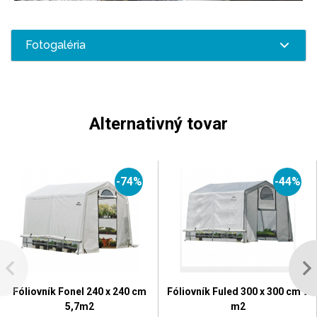
Fotogaléria
Alternativný tovar
-74%
-44%
Fóliovník Fonel 240 x 240 cm
Fóliovník Fuled 300 x 300 cm 9
5,7m2
m2