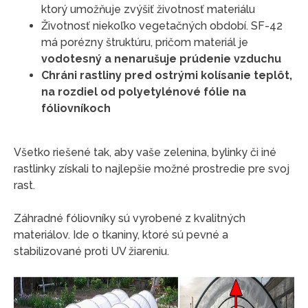
ktorý umožňuje zvýšiť životnosť materiálu
Životnosť niekoľko vegetačných období. SF-42
má porézny štruktúru, pričom materiál je
vodotesný a nenarušuje prúdenie vzduchu
Chráni rastliny pred ostrými kolísanie teplôt,
na rozdiel od polyetylénové fólie na
fóliovníkoch
Všetko riešené tak, aby vaše zelenina, bylinky či iné
rastlinky získali to najlepšie možné prostredie pre svoj
rast.
Záhradné fóliovníky sú vyrobené z kvalitných
materiálov. Ide o tkaniny, ktoré sú pevné a
stabilizované proti UV žiareniu.