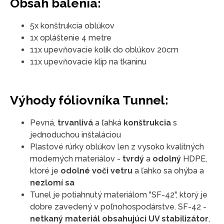
Obsah balenia:
5x konštrukcia oblúkov
1x opláštenie 4 metre
11x upevňovacie kolík do oblúkov 20cm
11x upevňovacie klip na tkaninu
Výhody fóliovníka Tunnel:
Pevná,
trvanlivá
a ľahká
konštrukcia
s
jednoduchou inštaláciou
Plastové rúrky oblúkov len z vysoko kvalitných
moderných materiálov -
tvrdý
a
odolný
HDPE,
ktoré je
odolné voči vetru
a ľahko sa ohýba a
nezlomí sa
Tunel je potiahnutý materiálom "SF-42", ktorý je
dobre zavedený v poľnohospodárstve. SF-42 -
netkaný materiál obsahujúci UV stabilizátor
,