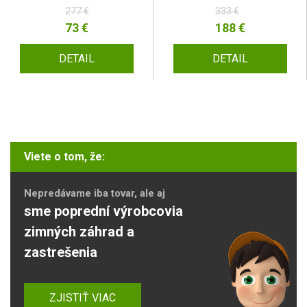
277 €
333 €
73 €
188 €
DETAIL
DETAIL
Viete o tom, že:
Nepredávame iba tovar, ale aj
sme poprední výrobcovia
zimných záhrad a
zastrešenia
ZJISTIŤ VIAC