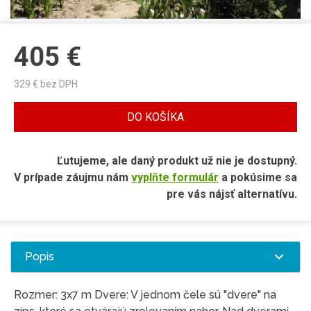
405
€
329
€ bez DPH
DO KOŠÍKA
Ľutujeme, ale daný produkt už nie je dostupný.
V prípade záujmu nám
vyplňte formulár
a pokúsime sa
pre vás nájsť alternatívu.
Popis
Rozmer: 3x7 m Dvere: V jednom čele sú "dvere" na