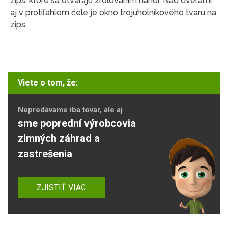
zips, ktoré sa otvárajú zrolovaním nahor. Nad dverami
aj v protiľahlom čele je okno trojuholníkového tvaru na
zips.
Viete o tom, že:
Nepredávame iba tovar, ale aj
sme poprední výrobcovia
zimných záhrad a
zastrešenia
ZJISTIŤ VIAC