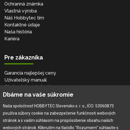
Ochranná známka
Vlastná výroba
Náš Hobbytec tím
Kontaktné údaje
Naša história
Kariéra
Pre zákazníka
Garancia najlepšej ceny
Užívateľský manuál
Obchodné podmienky
Dbáme na vaše súkromie
Zákazník & partner
Reklamácia
Naša spoločnosť HOBBYTEC Slovensko s. r. o., IČO: 53060873
Novinky
používa súbory cookie na zabezpečenie funkčnosti webových
stránok a s vaším súhlasom na prispôsobenie obsahu našich
webových stránok. Kliknutím na tlačidlo "Rozumiem" súhlasíte s