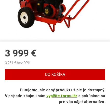
3 999
€
3 251
€ bez DPH
DO KOŠÍKA
Ľutujeme, ale daný produkt už nie je dostupný.
V prípade záujmu nám
vyplňte formulár
a pokúsime sa
pre vás nájsť alternatívu.