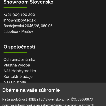
Showroom Slovensko
+421 909 100 200
info@hobbytec.sk
Bardejovská 2046/28, 080 06
Ľubotice - Prešov
O spoločnosti
Ochranná známka
Vlastná výroba
Náš Hobbytec tím
Kontaktné údaje
Naša história
Kariéra
Dbáme na vaše súkromie
Naša spoločnosť HOBBYTEC Slovensko s. r. o., IČO: 53060873
Pre zákazníka
používa súbory cookie na zabezpečenie funkčnosti webových