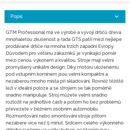
Popis
GTM Professional má ve výrobě a vývoji drtičů dřeva
mnohaletou zkušenost a řada GTS patří mezi nejlépe
prodávané drtiče na mnoha trzích západní Evropy.
Důvodem pro většinu zákazníků je vynikající poměr
mezi cenou, výkonem a kvalitou. Stroje mají velmi
promyšlený unikátní design. Díky motoru uloženému
pod vstupním komínem jsou velmi kompaktní a
nezaberou mnoho místa při skladování. Rovněž těžiště
leží v ideální poloze a se strojem se tak poměrně
snadno manipuluje. Stroj můžete velmi snadno
rozložit na jednotlivé části a potom ho bez problémů
převezete v běžném osobním automobilu.
Rozmontování nebo smontování stroje přitom
nezabere více než 5 minut. Srdcem celého výkonného
drtícího systému je velký buben, na kterém jsou