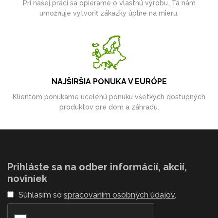
Pri našej práci sa opierame o vlastnú výrobu. Tá nám
umožňuje vytvoriť zákazky úplne na mieru.
NAJŠIRŠIA PONUKA V EURÓPE
Klientom ponúkame ucelenú ponuku všetkých dostupných
produktov pre dom a záhradu.
Prihláste sa na odber informácií, akcií,
noviniek
Súhlasím so
spracovaním osobných údajov
.