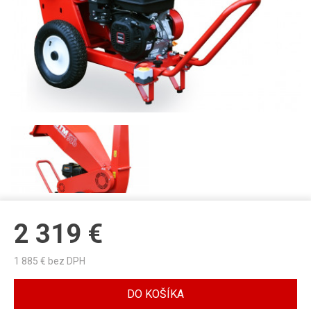
2 319
€
1 885
€ bez DPH
DO KOŠÍKA