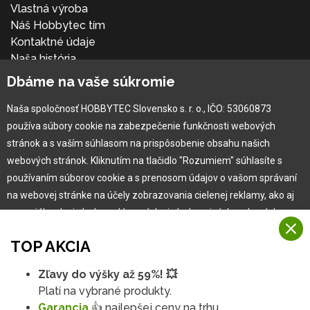
Vlastná výroba
Náš Hobbytec tím
Kontaktné údaje
Naša história
Kariéra
Dbáme na vaše súkromie
Naša spoločnosť HOBBYTEC Slovensko s. r. o., IČO: 53060873
Pre zákazníka
používa súbory cookie na zabezpečenie funkčnosti webových
stránok a s vaším súhlasom na prispôsobenie obsahu našich
Garancia najlepšej ceny
webových stránok. Kliknutím na tlačidlo "Rozumiem" súhlasíte s
Užívateľský manuál
používaním súborov cookie a s prenosom údajov o vašom správaní
Obchodné podmienky
na webovej stránke na účely zobrazovania cielenej reklamy, ako aj
Zákazník & partner
na sociálnych sieťach a reklamných sieťach na iných webových
Reklamácia
stránkach a meraniach.
Novinky
TOP AKCIA
Viac informácií
Zľavy do výšky až 59%! 💥
Na našich webových stránkach používame niekoľko kategórií
Platí na vybrané produkty.
Rozumiem
súborov cookie:
Garancia
👍 najlepšej ceny na trhu.