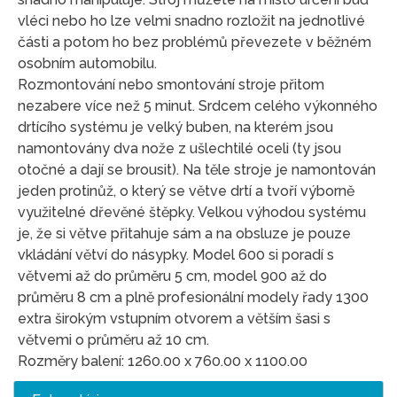
vléci nebo ho lze velmi snadno rozložit na jednotlivé
části a potom ho bez problémů převezete v běžném
osobním automobilu.
Rozmontování nebo smontování stroje přitom
nezabere více než 5 minut. Srdcem celého výkonného
drtícího systému je velký buben, na kterém jsou
namontovány dva nože z ušlechtilé oceli (ty jsou
otočné a dají se brousit). Na těle stroje je namontován
jeden protinůž, o který se větve drtí a tvoří výborně
využitelné dřevěné štěpky. Velkou výhodou systému
je, že si větve přitahuje sám a na obsluze je pouze
vkládání větví do násypky. Model 600 si poradí s
větvemi až do průměru 5 cm, model 900 až do
průměru 8 cm a plně profesionální modely řady 1300
extra širokým vstupním otvorem a větším šasi s
větvemi o průměru až 10 cm.
Rozměry balení: 1260.00 x 760.00 x 1100.00