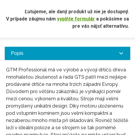
Ľutujeme, ale daný produkt už nie je dostupný.
V prípade záujmu nám
vyplňte formulár
a pokúsime sa
pre vás nájsť alternatívu.
Popis
GTM Professional má ve výrobě a vývoji drtičů dřeva
mnohaletou zkušenost a řada GTS patří mezi nejlépe
prodávané drtiče na mnoha trzích západní Evropy.
Důvodem pro většinu zákazníků je vynikající poměr
mezi cenou, výkonem a kvalitou. Stroje mají velmi
promyšlený unikátní design. Díky motoru uloženému
pod vstupním komínem jsou velmi kompaktní a
nezaberou mnoho místa při skladování. Rovněž těžiště
leží v ideální poloze a se strojem se tak poměrně
snadno manipuluje. Stroj můžete na místo určení buď