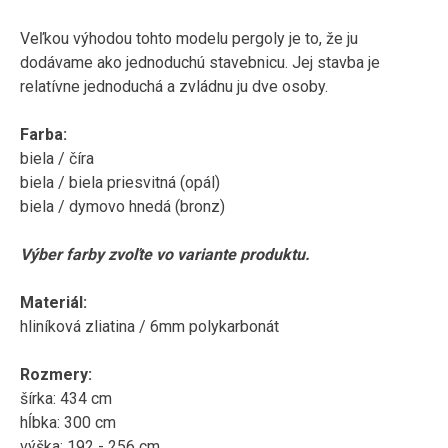
Veľkou výhodou tohto modelu pergoly je to, že ju
dodávame ako jednoduchú stavebnicu. Jej stavba je
relatívne jednoduchá a zvládnu ju dve osoby.
Farba:
biela / číra
biela / biela priesvitná (opál)
biela / dymovo hnedá (bronz)
Výber farby zvoľte vo variante produktu.
Materiál:
hliníková zliatina / 6mm polykarbonát
Rozmery:
šírka: 434 cm
hĺbka: 300 cm
výška: 192 - 256 cm