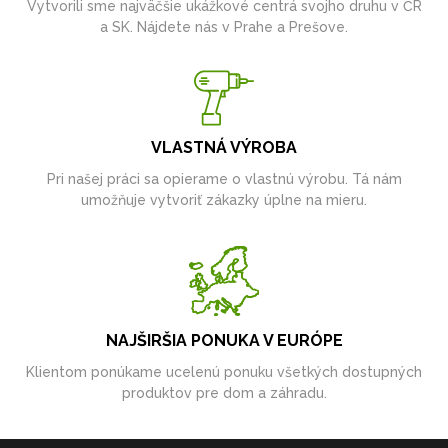
Vytvorili sme najväčšie ukážkové centrá svojho druhu v ČR
a SK. Nájdete nás v Prahe a Prešove.
VLASTNÁ VÝROBA
Pri našej práci sa opierame o vlastnú výrobu. Tá nám
umožňuje vytvoriť zákazky úplne na mieru.
NAJŠIRŠIA PONUKA V EURÓPE
Klientom ponúkame ucelenú ponuku všetkých dostupných
produktov pre dom a záhradu.