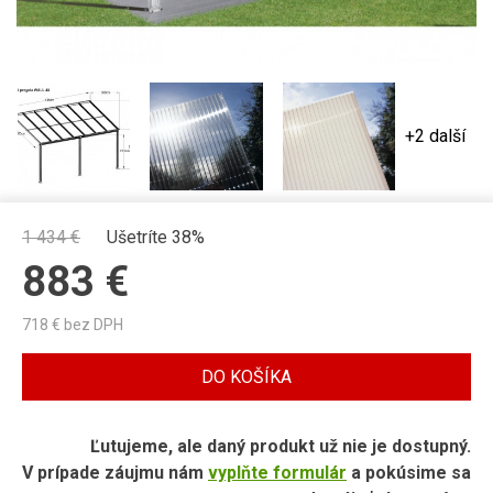
+2 další
1 434
€
Ušetríte 38%
883
€
718
€ bez DPH
DO KOŠÍKA
Ľutujeme, ale daný produkt už nie je dostupný.
V prípade záujmu nám
vyplňte formulár
a pokúsime sa