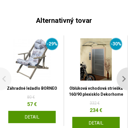
Alternativný tovar
-29%
-30%
Záhradné ležadlo BORNEO
Oblúková vchodová strieška
160/90 plexisklo Dekorhome
80 €
332 €
57 €
234 €
DETAIL
DETAIL