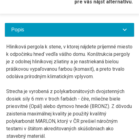
pre vás nájsť alternatívu.
Popis
Hliníková pergola k stene, v ktorej nájdete príjemné miesto
k odpočinku hneď vedľa vášho domu. Konštrukcia pergoly
je z odolnej hliníkovej zliatiny a je nastriekaná bielou
práškovou vypaľovanou farbou (komaxit), a preto trvalo
odoláva prírodným klimatickým vplyvom.
Strecha je vyrobená z polykarbonátových dvojstenných
dosiek sily 6 mm v troch farbách - číre, mliečne biele
priesvitné (Opál) alebo dymovo hnedé (BRONZ). Z dôvodu
zaistenia maximálnej kvality je použitý kvalitný
polykarbonát MARLON, ktorý v ČR prešiel náročným
testami v štátom akreditovaných skúšobniach ako
stavebný materiál.