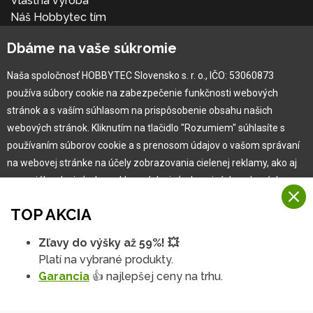
Vlastná výroba
Náš Hobbytec tím
Kontaktné údaje
Dbáme na vaše súkromie
Naša história
Kariéra
Naša spoločnosť HOBBYTEC Slovensko s. r. o., IČO: 53060873
používa súbory cookie na zabezpečenie funkčnosti webových
Pre zákazníka
stránok a s vaším súhlasom na prispôsobenie obsahu našich
webových stránok. Kliknutím na tlačidlo "Rozumiem" súhlasíte s
používaním súborov cookie a s prenosom údajov o vašom správaní
Garancia najlepšej ceny
na webovej stránke na účely zobrazovania cielenej reklamy, ako aj
Užívateľský manuál
na sociálnych sieťach a reklamných sieťach na iných webových
Obchodné podmienky
stránkach a meraniach.
Zákazník & partner
TOP AKCIA
Reklamácia
Viac informácií
Novinky
Zľavy do výšky až 59%! 💥
Na našich webových stránkach používame niekoľko kategórií
Platí na vybrané produkty.
Rozumiem
súborov cookie:
Garancia
👍 najlepšej ceny na trhu.
Technické súbory cookie
Podrobné nastavenia
Tieto údaje sú nevyhnutne potrebné na fungovanie stránky a funkcií,