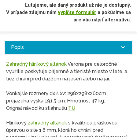
Ľutujeme, ale daný produkt už nie je dostupný.
V prípade záujmu nám
vyplňte formulár
a pokúsime sa
pre vás nájsť alternatívu.
Popis
Záhradný hliníkový altánok
Verona pre celoročné
využitie poskytuje príjemné a tienisté miesto v lete, a
tiež chráni pred dažďom na jeseň alebo na jar.
Vonkajšie rozmery dx š xv: 298x298x260cm ,
prejazdná výška 191,5 cm. Hmotnosť 47 kg.
Orignal návod ku stiahnutiu
TU
Hliníkový
záhradný altánok
s kvalitnou práškovou
úpravou o sile 1,6 mm, ktorá ho chráni pred