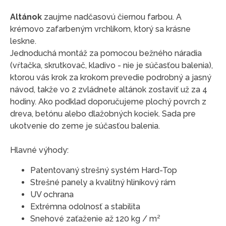
Altánok
zaujme nadčasovú čiernou farbou. A
krémovo zafarbeným vrchlíkom, ktorý sa krásne
leskne.
Jednoduchá montáž za pomocou bežného náradia
(vŕtačka, skrutkovač, kladivo - nie je súčasťou balenia),
ktorou vás krok za krokom prevedie podrobný a jasný
návod, takže vo 2 zvládnete altánok zostaviť už za 4
hodiny. Ako podklad doporučujeme plochý povrch z
dreva, betónu alebo dlažobných kociek. Sada pre
ukotvenie do zeme je súčasťou balenia.
Hlavné výhody:
Patentovaný strešný systém Hard-Top
Strešné panely a kvalitný hliníkový rám
UV ochrana
Extrémna odolnosť a stabilita
Snehové zaťaženie až 120 kg / m²