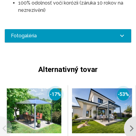
100% odolnosť voči korózii (záruka 10 rokov na
nezrezivění)
Fotogaléria
Alternativný tovar
-17%
-53%