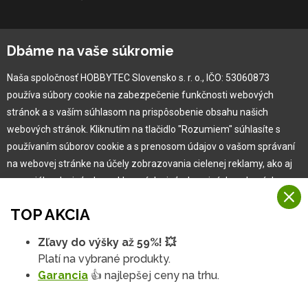
O spoločnosti
Dbáme na vaše súkromie
Ochranná známka
Naša spoločnosť HOBBYTEC Slovensko s. r. o., IČO: 53060873
Vlastná výroba
používa súbory cookie na zabezpečenie funkčnosti webových
Náš Hobbytec tím
stránok a s vaším súhlasom na prispôsobenie obsahu našich
Kontaktné údaje
webových stránok. Kliknutím na tlačidlo "Rozumiem" súhlasíte s
Naša história
používaním súborov cookie a s prenosom údajov o vašom správaní
Kariéra
na webovej stránke na účely zobrazovania cielenej reklamy, ako aj
na sociálnych sieťach a reklamných sieťach na iných webových
stránkach a meraniach.
Pre zákazníka
TOP AKCIA
Viac informácií
Garancia najlepšej ceny
Zľavy do výšky až 59%! 💥
Na našich webových stránkach používame niekoľko kategórií
Užívateľský manuál
Platí na vybrané produkty.
Rozumiem
súborov cookie:
Obchodné podmienky
Garancia
👍 najlepšej ceny na trhu.
Zákazník & partner
Technické súbory cookie
Podrobné nastavenia
Reklamácia
Tieto údaje sú nevyhnutne potrebné na fungovanie stránky a funkcií,