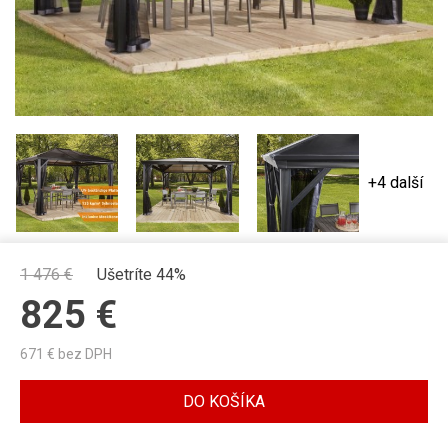
+4 další
1 476
€
Ušetríte 44%
825
€
671
€ bez DPH
DO KOŠÍKA