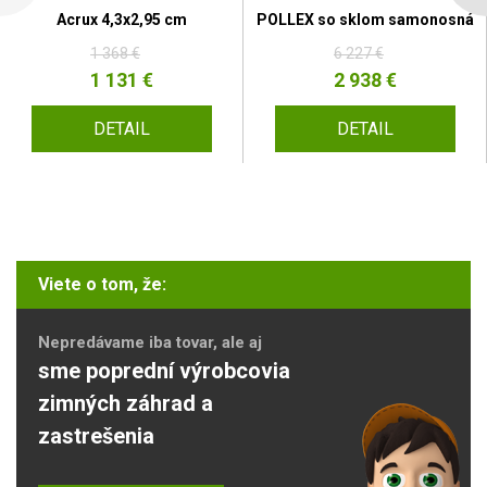
Acrux 4,3x2,95 cm
POLLEX so sklom samonosná
1 368 €
6 227 €
1 131 €
2 938 €
DETAIL
DETAIL
Viete o tom, že:
Nepredávame iba tovar, ale aj
sme poprední výrobcovia
zimných záhrad a
zastrešenia