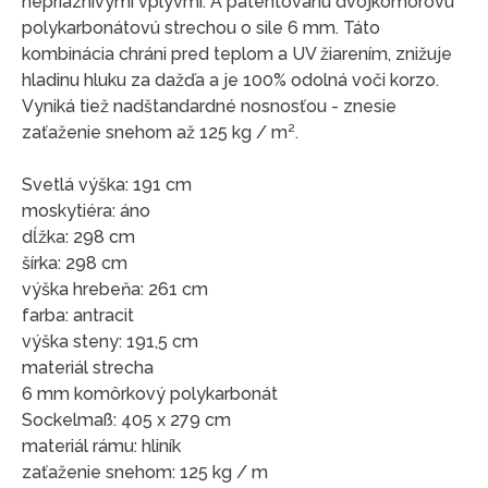
nepriaznivými vplyvmi. A patentovanú dvojkomorovú
polykarbonátovú strechou o sile 6 mm. Táto
kombinácia chráni pred teplom a UV žiarením, znižuje
hladinu hluku za dažďa a je 100% odolná voči korzo.
Vyniká tiež nadštandardné nosnosťou - znesie
zaťaženie snehom až 125 kg / m².
Svetlá
výška:
191
cm
moskytiéra:
áno
dĺžka:
298
cm
šírka:
298
cm
výška
hrebeňa:
261
cm
farba:
antracit
výška
steny:
191,5
cm
materiál
strecha
6 mm
komôrkový polykarbonát
Sockelmaß:
405
x
279
cm
materiál
rámu:
hliník
zaťaženie
snehom:
125 kg
/
m