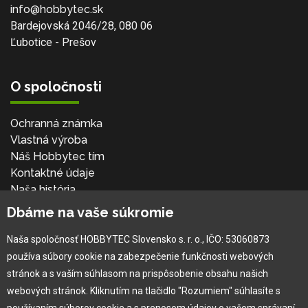
info@hobbytec.sk
Bardejovská 2046/28, 080 06
Ľubotice - Prešov
O spoločnosti
Ochranná známka
Vlastná výroba
Náš Hobbytec tím
Kontaktné údaje
Naša história
Kariéra
Dbáme na vaše súkromie
Naša spoločnosť HOBBYTEC Slovensko s. r. o., IČO: 53060873
Pre zákazníka
používa súbory cookie na zabezpečenie funkčnosti webových
stránok a s vaším súhlasom na prispôsobenie obsahu našich
Garancia najlepšej ceny
webových stránok. Kliknutím na tlačidlo "Rozumiem" súhlasíte s
Užívateľský manuál
používaním súborov cookie a s prenosom údajov o vašom správaní