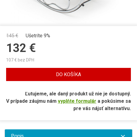
145
€
Ušetríte 9%
132
€
107
€ bez DPH
DO KOŠÍKA
Ľutujeme, ale daný produkt už nie je dostupný.
V prípade záujmu nám
vyplňte formulár
a pokúsime sa
pre vás nájsť alternatívu.
Popis