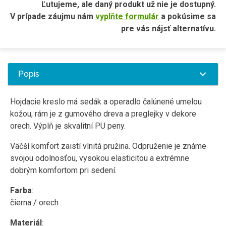
Ľutujeme, ale daný produkt už nie je dostupný.
V prípade záujmu nám
vyplňte formulár
a pokúsime sa
pre vás nájsť alternatívu.
Popis
Hojdacie kreslo má sedák a operadlo čalúnené umelou
kožou, rám je z gumového dreva a preglejky v dekore
orech. Výplň je skvalitní PU peny.
Väčší komfort zaistí vlnitá pružina. Odpruženie je známe
svojou odolnosťou, vysokou elasticitou a extrémne
dobrým komfortom pri sedení.
Farba
:
čierna / orech
Materiál
: