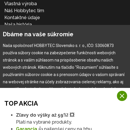
Vlastná výroba
Náš Hobbytec tím
Kontaktné údaje
Naša história
Kariéra
Dbáme na vaše súkromie
Naša spoločnosť HOBBYTEC Slovensko s. r. o., IČO: 53060873
Pre zákazníka
používa súbory cookie na zabezpečenie funkčnosti webových
stránok a s vaším súhlasom na prispôsobenie obsahu našich
Garancia najlepšej ceny
webových stránok. Kliknutím na tlačidlo "Rozumiem" súhlasíte s
Užívateľský manuál
používaním súborov cookie a s prenosom údajov o vašom správaní
Obchodné podmienky
na webovej stránke na účely zobrazovania cielenej reklamy, ako aj
Zákazník & partner
na sociálnych sieťach a reklamných sieťach na iných webových
Reklamácia
stránkach a meraniach.
Novinky
TOP AKCIA
Viac informácií
Zľavy do výšky až 59%! 💥
Na našich webových stránkach používame niekoľko kategórií
Platí na vybrané produkty.
Rozumiem
súborov cookie:
Garancia
👍 najlepšej ceny na trhu.