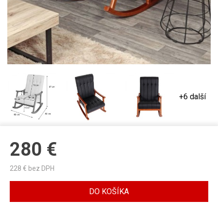
+6 další
280
€
228
€ bez DPH
DO KOŠÍKA