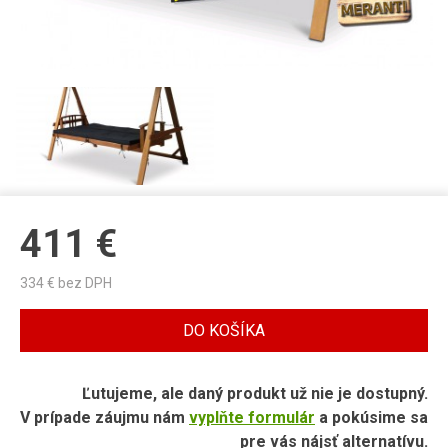
411
€
334
€ bez DPH
DO KOŠÍKA
Ľutujeme, ale daný produkt už nie je dostupný.
V prípade záujmu nám
vyplňte formulár
a pokúsime sa
pre vás nájsť alternatívu.