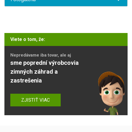
Viete o tom, že:
Nepredávame iba tovar, ale aj
sme poprední výrobcovia
zimných záhrad a
zastrešenia
ZJISTIŤ VIAC