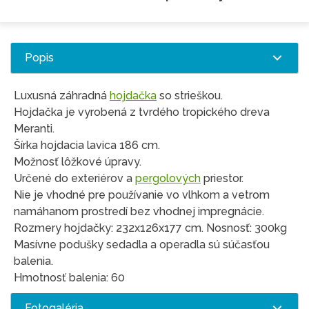
Popis
Luxusná záhradná
hojdačka
so strieškou.
Hojdačka je vyrobená z tvrdého tropického dreva
Meranti.
Šírka hojdacia lavica 186 cm.
Možnosť lôžkové úpravy.
Určené do exteriérov a
pergolových
priestor.
Nie je vhodné pre používanie vo vlhkom a vetrom
namáhanom prostredí bez vhodnej impregnácie.
Rozmery hojdačky: 232x126x177 cm. Nosnosť: 300kg
Masívne podušky sedadla a operadla sú súčasťou
balenia.
Hmotnosť balenia: 60
Fotogaléria