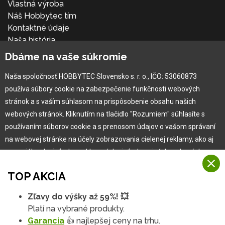
Vlastná výroba
Náš Hobbytec tím
Kontaktné údaje
Naša história
Kariéra
Dbáme na vaše súkromie
Naša spoločnosť HOBBYTEC Slovensko s. r. o., IČO: 53060873
Pre zákazníka
používa súbory cookie na zabezpečenie funkčnosti webových
stránok a s vaším súhlasom na prispôsobenie obsahu našich
Garancia najlepšej ceny
webových stránok. Kliknutím na tlačidlo "Rozumiem" súhlasíte s
Užívateľský manuál
používaním súborov cookie a s prenosom údajov o vašom správaní
Obchodné podmienky
na webovej stránke na účely zobrazovania cielenej reklamy, ako aj
Zákazník & partner
na sociálnych sieťach a reklamných sieťach na iných webových
Reklamácia
stránkach a meraniach.
Novinky
TOP AKCIA
Viac informácií
Zľavy do výšky až 59%! 💥
Na našich webových stránkach používame niekoľko kategórií
Platí na vybrané produkty.
Rozumiem
súborov cookie:
Garancia
👍 najlepšej ceny na trhu.