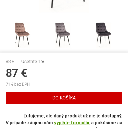
88
€
Ušetríte 1%
87
€
71
€ bez DPH
DO KOŠÍKA
Ľutujeme, ale daný produkt už nie je dostupný.
V prípade záujmu nám
vyplňte formulár
a pokúsime sa