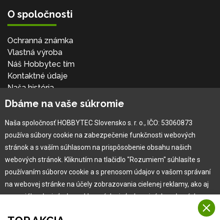
O spoločnosti
Ochranná známka
Vlastná výroba
Náš Hobbytec tím
Kontaktné údaje
Naša história
Kariéra
Dbáme na vaše súkromie
Naša spoločnosť HOBBYTEC Slovensko s. r. o., IČO: 53060873
Pre zákazníka
používa súbory cookie na zabezpečenie funkčnosti webových
stránok a s vaším súhlasom na prispôsobenie obsahu našich
Garancia najlepšej ceny
webových stránok. Kliknutím na tlačidlo "Rozumiem" súhlasíte s
Užívateľský manuál
používaním súborov cookie a s prenosom údajov o vašom správaní
Obchodné podmienky
na webovej stránke na účely zobrazovania cielenej reklamy, ako aj
Zákazník & partner
na sociálnych sieťach a reklamných sieťach na iných webových
Reklamácia
stránkach a meraniach.
Novinky