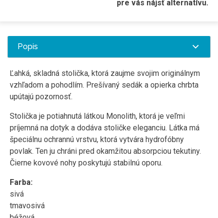
pre vás nájsť alternatívu.
Popis
Ľahká, skladná stolička, ktorá zaujme svojim originálnym
vzhľadom a pohodlím. Prešívaný sedák a opierka chrbta
upútajú pozornosť.
Stolička je potiahnutá látkou Monolith, ktorá je veľmi
príjemná na dotyk a dodáva stoličke eleganciu. Látka má
špeciálnu ochrannú vrstvu, ktorá vytvára hydrofóbny
povlak. Ten ju chráni pred okamžitou absorpciou tekutiny.
Čierne kovové nohy poskytujú stabilnú oporu.
Farba:
sivá
tmavosivá
béžová