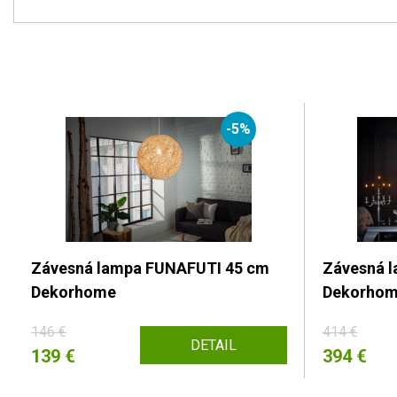
-5%
Závesná lampa FUNAFUTI 45 cm
Závesná l
Dekorhome
Dekorho
146 €
414 €
DETAIL
139 €
394 €