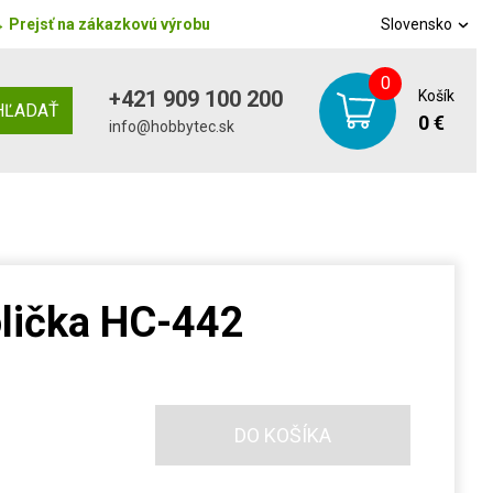
→
Prejsť na zákazkovú výrobu
Slovensko
0
+421 909 100 200
Košík
HĽADAŤ
0 €
info@hobbytec.sk
olička HC-442
DO KOŠÍKA