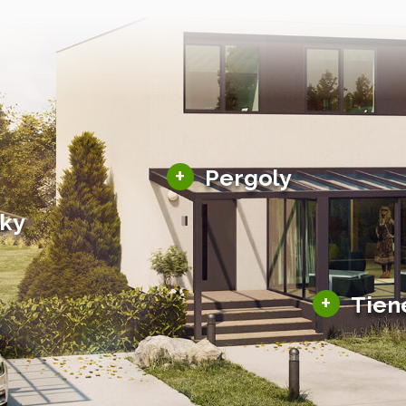
Hliníkové pergoly
+
Pergoly
Bioklimatické pergoly
šky
Altány a zastrešenie
šky
Solárne pergoly
ky pre auto
+
Tien
Tienenie
Zasklenie