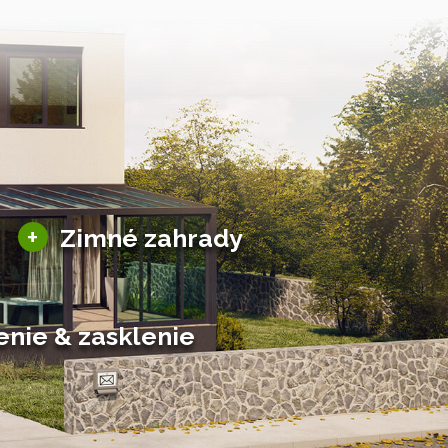
Sezónne zimné záhrady
+
Zimné zahrady
Hliníkové zimné záhrady
Posuvné zimné záhrady
Solárne zimné záhrady
enie & zasklenie