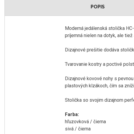
POPIS
Moderná jedálenská stolička HC-4
príjemná nielen na dotyk, ale tiež 
Dizajnové prešitie dodáva stolič
Tvarovanie kostry a poctivé pols
Dizajnové kovové nohy s pevnou 
plastových klzákoch, čím sa zníž
Stolička so svojim dizajnom perfe
Farba:
hľuzovková / čierna
sivá / čierna