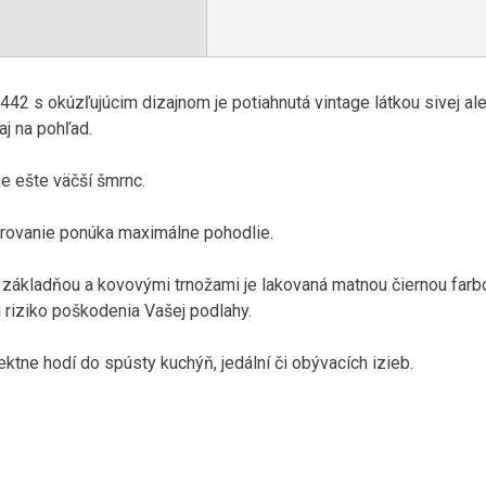
42 s okúzľujúcim dizajnom je potiahnutá vintage látkou sivej
al
aj na pohľad.
ke ešte väčší šmrnc.
trovanie ponúka maximálne pohodlie.
základňou a kovovými trnožami je lakovaná matnou čiernou farbo
i riziko poškodenia Vašej podlahy.
ktne hodí do spústy kuchýň, jedální či obývacích izieb.