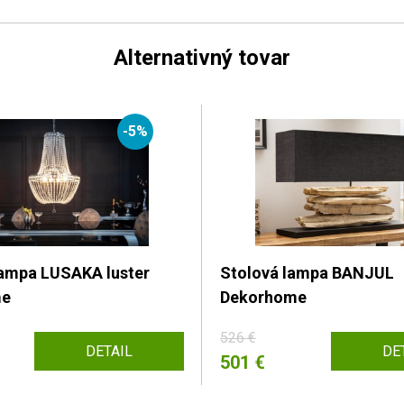
Alternativný tovar
-5%
ampa LUSAKA luster
Stolová lampa BANJUL
me
Dekorhome
526 €
DETAIL
DE
501 €