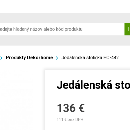
Produkty Dekorhome
Jedálenská stolička HC-442
Jedálenská st
136
€
111
€ bez DPH