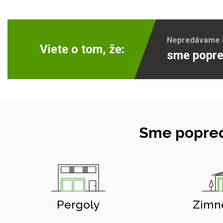
Nepredávame ib
Viete o tom, že:
sme popre
Sme popred
Pergoly
Zimn