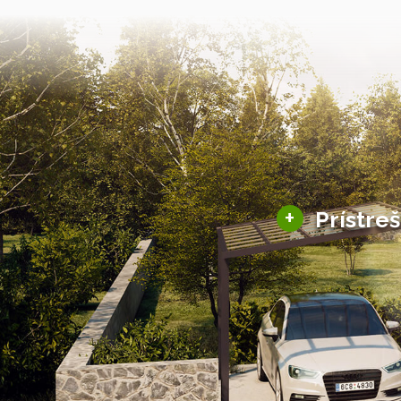
+
Prístre
Hliníkové prístre
Solárne prístreš