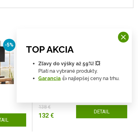
-5%
-4%
TOP AKCIA
Zľavy do výšky až 59%! 💥
Platí na vybrané produkty.
Garancia
👍 najlepšej ceny na trhu.
Závesná lampa LOSLO Dekorhome
138 €
DETAIL
132 €
TAIL