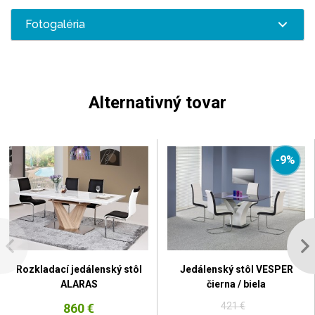
Fotogaléria
Alternativný tovar
-9%
Rozkladací jedálenský stôl
Jedálenský stôl VESPER
ALARAS
čierna / biela
421 €
860 €