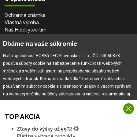
Ochranná známka
Vlastná výroba
Náš Hobbytec tím
Kontaktné údaje
Dbáme na vaše súkromie
Naša história
Kariéra
Naša spoločnosť HOBBYTEC Slovensko s. r. o., IČO: 53060873
používa súbory cookie na zabezpečenie funkčnosti webových
Pre zákazníka
stránok a s vaším súhlasom na prispôsobenie obsahu našich
webových stránok. Kliknutím na tlačidlo "Rozumiem" súhlasíte s
používaním súborov cookie a s prenosom údajov o vašom správaní
Garancia najlepšej ceny
na webovej stránke na účely zobrazovania cielenej reklamy, ako aj
Užívateľský manuál
na sociálnych sieťach a reklamných sieťach na iných webových
Obchodné podmienky
stránkach a meraniach.
Zákazník & partner
TOP AKCIA
Reklamácia
Viac informácií
Novinky
Zľavy do výšky až 59%! 💥
Na našich webových stránkach používame niekoľko kategórií
Platí na vybrané produkty.