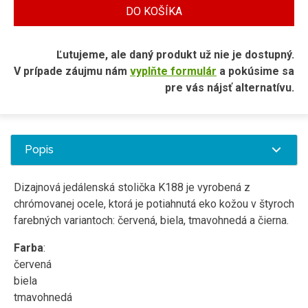
DO KOŠÍKA
Ľutujeme, ale daný produkt už nie je dostupný.
V prípade záujmu nám
vyplňte formulár
a pokúsime sa
pre vás nájsť alternatívu.
Popis
Dizajnová jedálenská stolička K188 je vyrobená z
chrómovanej ocele, ktorá je potiahnutá eko kožou v štyroch
farebných variantoch: červená, biela, tmavohnedá a čierna.
Farba
:
červená
biela
tmavohnedá