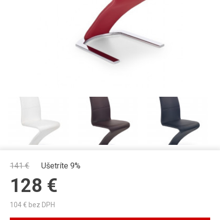
141
€
Ušetríte 9%
128
€
104
€ bez DPH