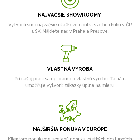
NAJVÄČŠIE SHOWROOMY
Vytvorili sme najväčšie ukážkové centrá svojho druhu v ČR
a SK. Nájdete nás v Prahe a Prešove.
VLASTNÁ VÝROBA
Pri našej práci sa opierame o vlastnú výrobu. Tá nám
umožňuje vytvoriť zákazky úplne na mieru.
NAJŠIRŠIA PONUKA V EURÓPE
Klientom ponúkame ucelenú ponuku všetkých dostupných