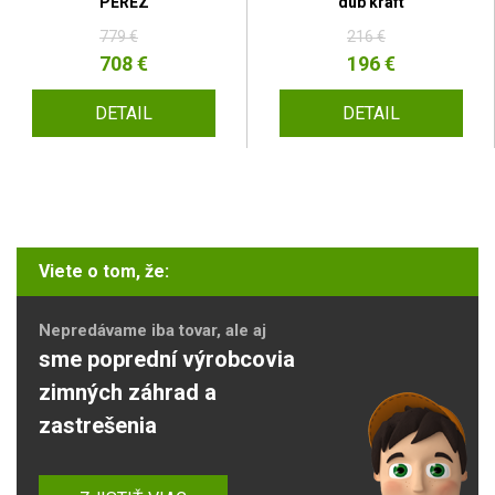
PEREZ
dub kraft
779 €
216 €
708 €
196 €
DETAIL
DETAIL
Viete o tom, že:
Nepredávame iba tovar, ale aj
sme poprední výrobcovia
zimných záhrad a
zastrešenia