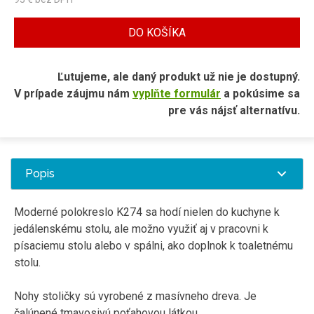
DO KOŠÍKA
Ľutujeme, ale daný produkt už nie je dostupný.
V prípade záujmu nám
vyplňte formulár
a pokúsime sa
pre vás nájsť alternatívu.
Popis
Moderné polokreslo K274 sa hodí nielen do kuchyne k
jedálenskému stolu, ale možno využiť aj v pracovni k
písaciemu stolu alebo v spálni, ako doplnok k toaletnému
stolu.
Nohy stoličky sú vyrobené z masívneho dreva. Je
čalúnené tmavosivú poťahovou látkou.