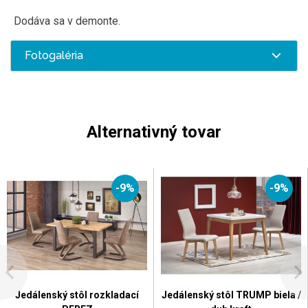
Dodáva sa v demonte.
Fotogaléria
Alternativný tovar
-9%
-9%
Jedálenský stôl rozkladací
Jedálenský stôl TRUMP biela /