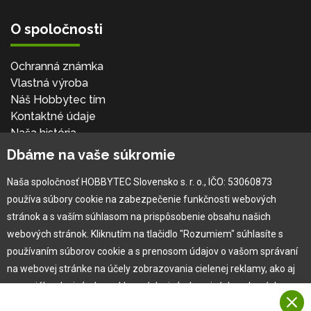
O spoločnosti
Ochranná známka
Vlastná výroba
Náš Hobbytec tím
Kontaktné údaje
Naša história
Kariéra
Dbáme na vaše súkromie
Naša spoločnosť HOBBYTEC Slovensko s. r. o., IČO: 53060873
Pre zákazníka
používa súbory cookie na zabezpečenie funkčnosti webových
stránok a s vaším súhlasom na prispôsobenie obsahu našich
Garancia najlepšej ceny
webových stránok. Kliknutím na tlačidlo "Rozumiem" súhlasíte s
Užívateľský manuál
používaním súborov cookie a s prenosom údajov o vašom správaní
Obchodné podmienky
na webovej stránke na účely zobrazovania cielenej reklamy, ako aj
Zákazník & partner
na sociálnych sieťach a reklamných sieťach na iných webových
Reklamácia
stránkach a meraniach.