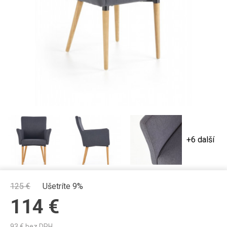
+6 další
125
€
Ušetríte 9%
114
€
93
€ bez DPH