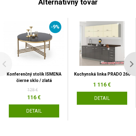
Alternativný tovar
-9%
Konferenčný stolík ISMENA
Kuchynská linka PRADO 260
čierne sklo / zlatá
1 116 €
128 €
116 €
DETAIL
DETAIL