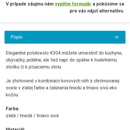
V prípade záujmu nám
vyplňte formulár
a pokúsime sa
pre vás nájsť alternatívu.
Popis
Elegantné polokreslo K304 môžete umiestniť do kuchyne,
obývačky, jedálne, ale tiež napr. do spálne k toaletnému
stolíku či k písaciemu stolu.
Je zhotovené v kombinácii kovových nôh z chrómovanej
ocele v zlatej farbe a čalúnenia hnedú a tmavo sivú eko
kožou.
Farba:
zlatá / hnedá / tmavo sivá
Materiál: