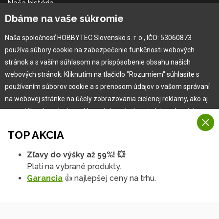
Naša história
Kariéra
Dbáme na vaše súkromie
Naša spoločnosť HOBBYTEC Slovensko s. r. o., IČO: 53060873
Pre zákazníka
používa súbory cookie na zabezpečenie funkčnosti webových
stránok a s vaším súhlasom na prispôsobenie obsahu našich
Garancia najlepšej ceny
webových stránok. Kliknutím na tlačidlo "Rozumiem" súhlasíte s
Užívateľský manuál
používaním súborov cookie a s prenosom údajov o vašom správaní
Obchodné podmienky
na webovej stránke na účely zobrazovania cielenej reklamy, ako aj
Zákazník & partner
na sociálnych sieťach a reklamných sieťach na iných webových
Reklamácia
stránkach a meraniach.
Novinky
TOP AKCIA
Viac informácií
Zľavy do výšky až 59%! 💥
Na našich webových stránkach používame niekoľko kategórií
Platí na vybrané produkty.
Rozumiem
súborov cookie:
Garancia
👍 najlepšej ceny na trhu.
Technické súbory cookie
Podrobné nastavenia
Tieto údaje sú nevyhnutne potrebné na fungovanie stránky a funkcií,
ktoré sa rozhodnete používať. Bez nich by naša webová stránka