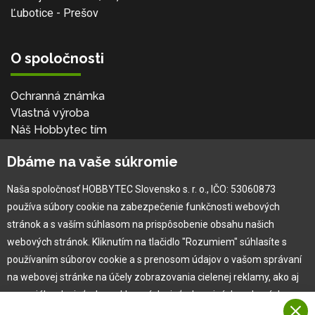
Ľubotice - Prešov
O spoločnosti
Ochranná známka
Vlastná výroba
Náš Hobbytec tím
Kontaktné údaje
Dbáme na vaše súkromie
Naša história
Kariéra
Naša spoločnosť HOBBYTEC Slovensko s. r. o., IČO: 53060873
používa súbory cookie na zabezpečenie funkčnosti webových
Pre zákazníka
stránok a s vaším súhlasom na prispôsobenie obsahu našich
webových stránok. Kliknutím na tlačidlo "Rozumiem" súhlasíte s
používaním súborov cookie a s prenosom údajov o vašom správaní
Garancia najlepšej ceny
na webovej stránke na účely zobrazovania cielenej reklamy, ako aj
Užívateľský manuál
na sociálnych sieťach a reklamných sieťach na iných webových
Obchodné podmienky
stránkach a meraniach.
Zákazník & partner