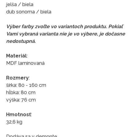
jelša / biela
dub sonoma / biela
Výber farby zvoľte vo variantoch produktu. Pokiaľ
Vami vybraná varianta nie je vo výbere, je dočasne
nedostupná.
Materiál
:
MDF laminovaná
Rozmery
:
šírka: 80 - 160 cm
hĺbka: 80 cm
výška: 76 cm
Hmotnosť
:
32,6 kg
Dodáva sa v demonte.