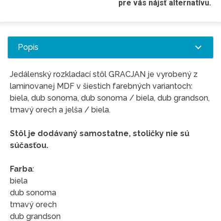
pre vás nájsť alternatívu.
Popis
Jedálenský rozkladací stôl GRACJAN je vyrobený z
laminovanej MDF v šiestich farebných variantoch:
biela, dub sonoma, dub sonoma / biela, dub grandson,
tmavý orech a jelša / biela.
Stôl je dodávaný samostatne, stoličky nie sú
súčasťou.
Farba
:
biela
dub sonoma
tmavý orech
dub grandson