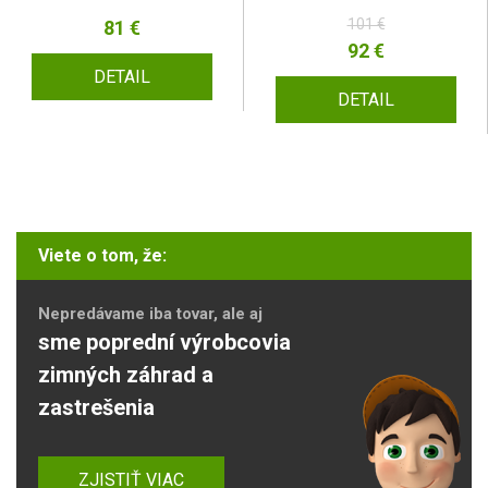
101 €
81 €
92 €
DETAIL
DETAIL
Viete o tom, že:
Nepredávame iba tovar, ale aj
sme poprední výrobcovia
zimných záhrad a
zastrešenia
ZJISTIŤ VIAC