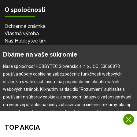
O spoločnosti
Ochranná známka
Vlastná výroba
Náš Hobbytec tím
Kontaktné údaje
Dbáme na vaše súkromie
Naša história
Kariéra
Naša spoločnosť HOBBYTEC Slovensko s. r. o., IČO: 53060873
používa súbory cookie na zabezpečenie funkčnosti webových
Pre zákazníka
stránok a s vaším súhlasom na prispôsobenie obsahu našich
webových stránok. Kliknutím na tlačidlo "Rozumiem" súhlasíte s
používaním súborov cookie a s prenosom údajov o vašom správaní
Garancia najlepšej ceny
na webovej stránke na účely zobrazovania cielenej reklamy, ako aj
Užívateľský manuál
na sociálnych sieťach a reklamných sieťach na iných webových
Obchodné podmienky
stránkach a meraniach.
Zákazník & partner
TOP AKCIA
Reklamácia
Viac informácií
Novinky