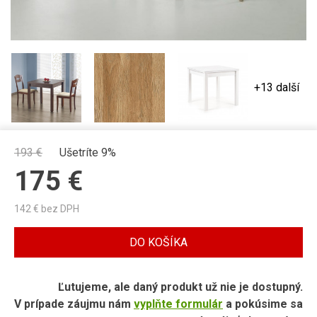
+13 další
193
€
Ušetríte 9%
175
€
142
€ bez DPH
DO KOŠÍKA
Ľutujeme, ale daný produkt už nie je dostupný.
V prípade záujmu nám
vyplňte formulár
a pokúsime sa