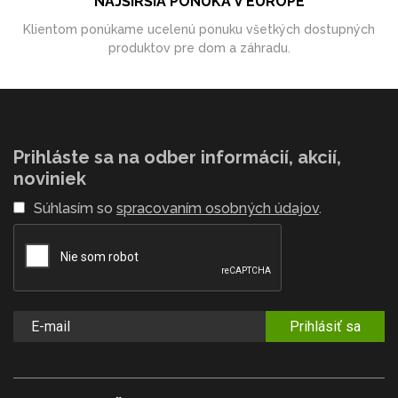
NAJŠIRŠIA PONUKA V EURÓPE
Klientom ponúkame ucelenú ponuku všetkých dostupných
produktov pre dom a záhradu.
Prihláste sa na odber informácií, akcií,
noviniek
Súhlasím so
spracovaním osobných údajov
.
Prihlásiť sa