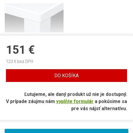
151
€
123
€ bez DPH
DO KOŠÍKA
Ľutujeme, ale daný produkt už nie je dostupný.
V prípade záujmu nám
vyplňte formulár
a pokúsime sa
pre vás nájsť alternatívu.