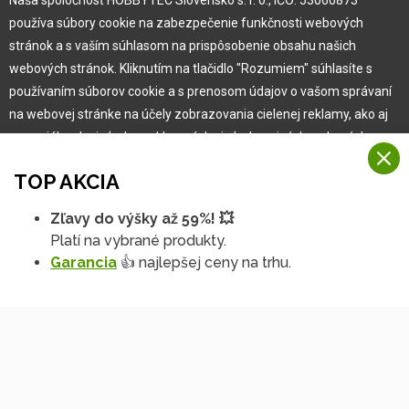
Pre zákazníka
používa súbory cookie na zabezpečenie funkčnosti webových
stránok a s vaším súhlasom na prispôsobenie obsahu našich
Garancia najlepšej ceny
webových stránok. Kliknutím na tlačidlo "Rozumiem" súhlasíte s
Užívateľský manuál
používaním súborov cookie a s prenosom údajov o vašom správaní
Obchodné podmienky
na webovej stránke na účely zobrazovania cielenej reklamy, ako aj
Zákazník & partner
na sociálnych sieťach a reklamných sieťach na iných webových
Reklamácia
stránkach a meraniach.
Novinky
TOP AKCIA
Viac informácií
Zľavy do výšky až 59%! 💥
Na našich webových stránkach používame niekoľko kategórií
Platí na vybrané produkty.
Rozumiem
súborov cookie:
Garancia
👍 najlepšej ceny na trhu.
Technické súbory cookie
Podrobné nastavenia
Tieto údaje sú nevyhnutne potrebné na fungovanie stránky a funkcií,
ktoré sa rozhodnete používať. Bez nich by naša webová stránka
nefungovala, napr. by ste sa nemohli prihlásiť do svojho
používateľského účtu.
Copyright © 2010 -
2026
HOBBYTEC
,
info@hobbytec.sk
,
Funkčné súbory cookie