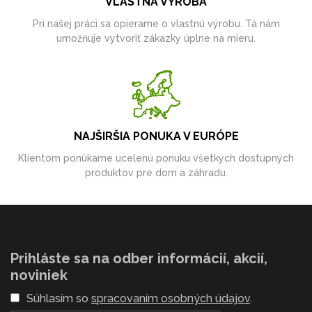
VLASTNÁ VÝROBA
Pri našej práci sa opierame o vlastnú výrobu. Tá nám
umožňuje vytvoriť zákazky úplne na mieru.
NAJŠIRŠIA PONUKA V EURÓPE
Klientom ponúkame ucelenú ponuku všetkých dostupných
produktov pre dom a záhradu.
Prihláste sa na odber informácií, akcií,
noviniek
Súhlasím so
spracovaním osobných údajov
.