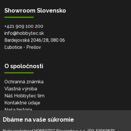
Showroom Slovensko
+421 909 100 200
info@hobbytec.sk
Bardejovská 2046/28, 080 06
Ľubotice - Prešov
O spoločnosti
Ochranná známka
Vlastná výroba
Náš Hobbytec tím
Kontaktné údaje
Naša história
Kariéra
Dbáme na vaše súkromie
Naša spoločnosť HOBBYTEC Slovensko s. r. o., IČO: 53060873