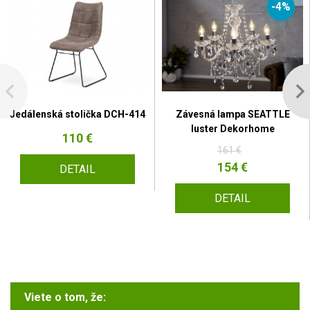
-4%
Jedálenská stolička DCH-414
Závesná lampa SEATTLE
luster Dekorhome
110 €
161 €
154 €
DETAIL
DETAIL
Viete o tom, že: