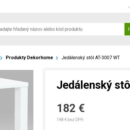
Produkty Dekorhome
Jedálenský stôl AT-3007 WT
Jedálenský st
182
€
148
€ bez DPH