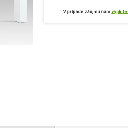
V prípade záujmu nám
vyplňte