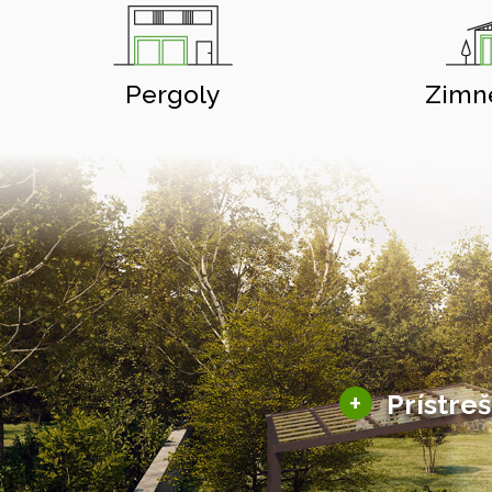
Pergoly
Zimn
+
Prístre
Hliníkové prístre
Solárne prístreš