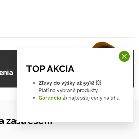
TOP AKCIA
ZJISTIŤ VIAC
enia
Zľavy do výšky až 59%! 💥
Platí na vybrané produkty.
Garancia
👍 najlepšej ceny na trhu.
 zastrešení