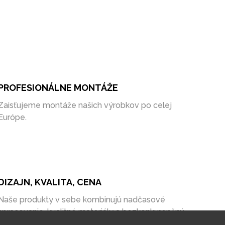
PROFESIONÁLNE MONTÁŽE
Zaisťujeme montáže našich výrobkov po celej
Európe.
DIZAJN, KVALITA, CENA
Naše produkty v sebe kombinujú nadčasové
spracovanie, kvalitné materiály a bezkonkurenčnú
cenu na trhu.