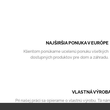
NAJŠIRŠIA PONUKA V EURÓPE
Klientom ponúkame ucelenú ponuku všetkých
dostupných produktov pre dom a záhradu.
VLASTNÁ VÝROB
Pri našej práci sa opierame o vlastnú výrobu. Tá ná
umožňuje vytvoriť zákazky úplne na mieru