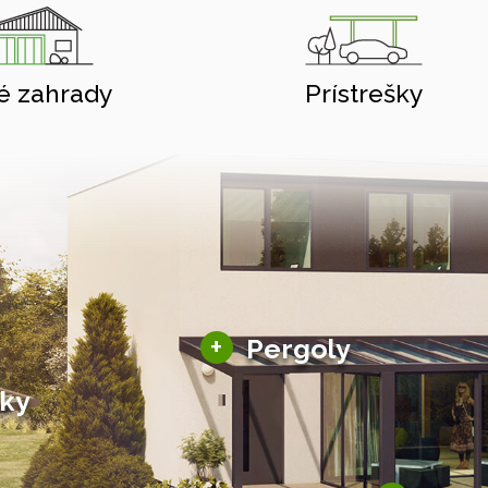
é zahrady
Prístrešky
Hliníkové pergoly
+
Pergoly
Bioklimatické pergoly
šky
Altány a zastrešenie
šky
Solárne pergoly
ky pre auto