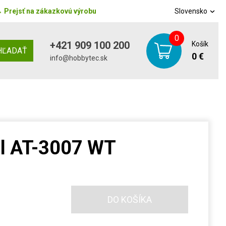
→
Prejsť na zákazkovú výrobu
Slovensko
0
+421 909 100 200
Košík
HĽADAŤ
0 €
info@hobbytec.sk
ôl AT-3007 WT
DO KOŠÍKA