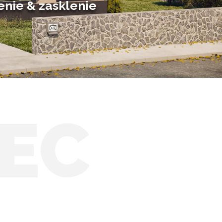
enie & zasklenie
EC