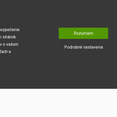
bezpečenie
Rozumiem
 stránok.
ov o vašom
Podrobné nastavenia
ťach a
Prihlásiť sa
y naša webová