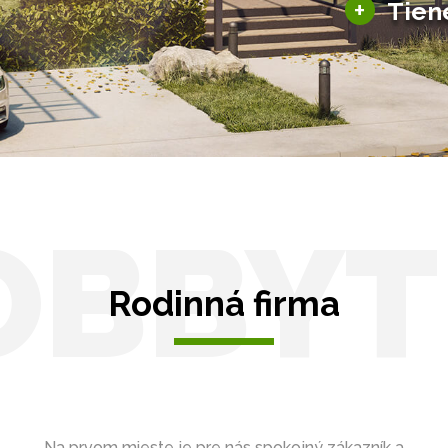
+
Tien
Tienenie
Zasklenie
OBBYT
Rodinná firma
Na prvom mieste je pre nás spokojný zákazník a