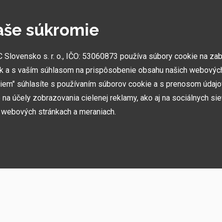
aše súkromie
NAJVÄČŠIE SHOWROOMY
lovensko s. r. o., IČO: 53060873 používa súbory cookie na za
k a s vaším súhlasom na prispôsobenie obsahu našich webových
Vytvorili sme najväčšie ukážkové centrá svojho druhu
v ČR a SK. Nájdete nás v Prahe a Prešove.
miem" súhlasíte s používaním súborov cookie a s prenosom údaj
na účely zobrazovania cielenej reklamy, ako aj na sociálnych sie
h webových stránkach a meraniach.
ií, akcií, noviniek
h používame niekoľko kategórií súborov cookie:
rebné na fungovanie stránky a funkcií, ktoré sa rozhodnete používať. Bez nich b
ste sa nemohli prihlásiť do svojho používateľského účtu.