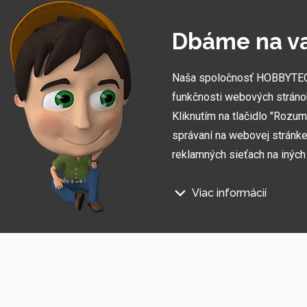
Dbáme na v
Naša spoločnosť HOBBYTEC S
funkčnosti webových stráno
Kliknutím na tlačidlo "Rozu
správaní na webovej stránke 
reklamných sieťach na inýc
Viac informácií
Prihláste sa na odber informác
Na našich webových stránkac
Súhlasím so
spracovaním osobných údajov
.
Technické súbory cookie
Tieto údaje sú nevyhnutne pot
stránka nefungovala, napr. by 