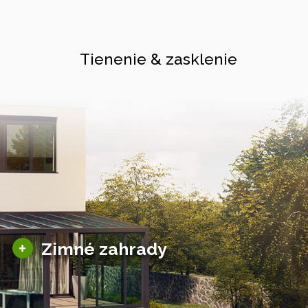
Tienenie & zasklenie
Sezónne zimné záhrady
+
Zimné zahrady
Hliníkové zimné záhrady
Posuvné zimné záhrady
Solárne zimné záhrady