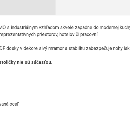
IMO
s
industriálnym
vzhľadom
skvele
zapadne
do modernej
kuch
reprezentatívnych
priestorov
,
hotelov či
pracovní.
DF
dosky
v dekore
sivý
mramor
a
stabilitu zabezpečuje
nohy
la
stoličky
nie sú súčasťou
.
vaná
oceľ