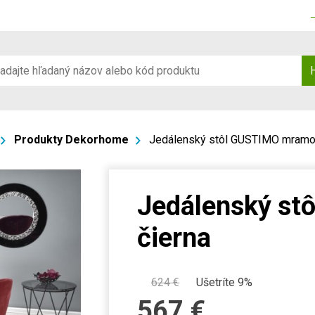
Produkty Dekorhome
Jedálenský stôl GUSTIMO mramor
Jedálenský st
čierna
624
€
Ušetríte 9%
567
€