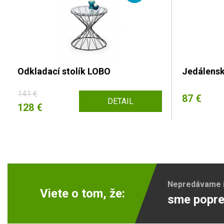
Odkladací stolík LOBO
Jedálensk
141 €
87 €
DETAIL
128 €
Nepredávame ib
Viete o tom, že:
sme popre