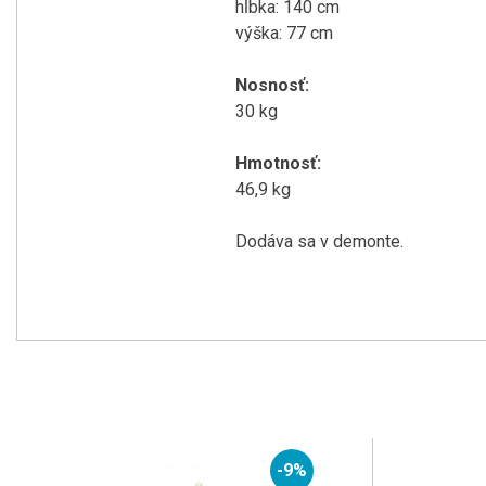
hĺbka
:
140
cm
výška:
77
cm
Nosnosť
:
30
kg
Hmotnosť
:
46,9
kg
Dodáva sa v
demonte
.
-9%