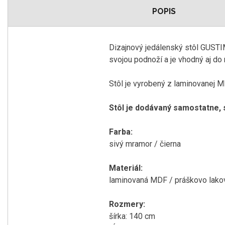
POPIS
Dizajnový
jedálenský
stôl
GUST
svojou
podnoží
a
je vhodný aj do
Stôl
je
vyrobený z
laminovanej
M
Stôl
je dodávaný
samostatne
,
Farba
:
sivý
mramor
/ čierna
Materiál
:
laminovaná MDF
/
práškovo
lako
Rozmery
:
šírka
:
140
cm