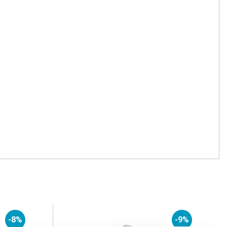
-8%
-9%