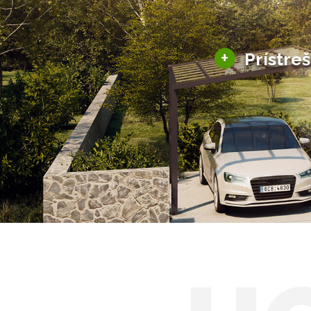
+
Prístre
Hliníkové prístre
Solárne prístreš