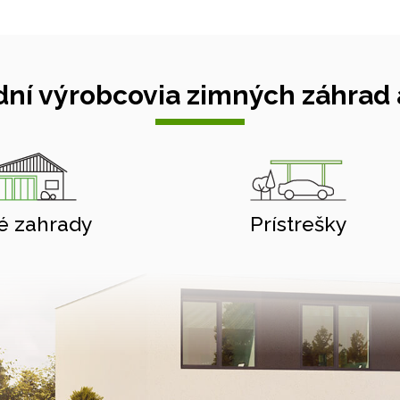
ní výrobcovia zimných záhrad a
é zahrady
Prístrešky