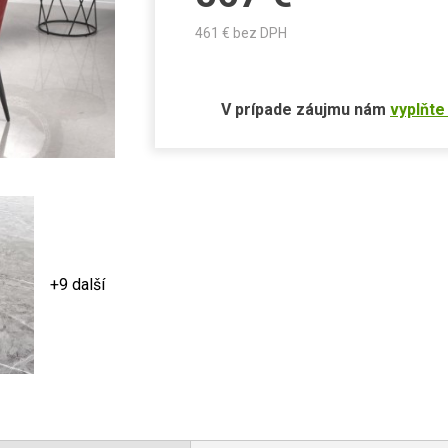
461
€ bez DPH
V prípade záujmu nám
vyplňte
+9 další