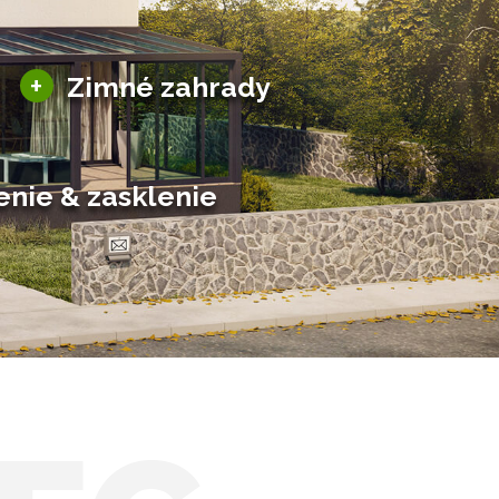
Sezónne zimné záhrady
+
Zimné zahrady
Hliníkové zimné záhrady
Posuvné zimné záhrady
Solárne zimné záhrady
enie & zasklenie