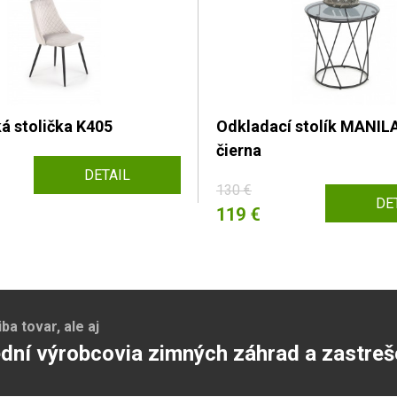
á stolička K405
Odkladací stolík MANILA
čierna
DETAIL
130 €
DE
119 €
a tovar, ale aj
dní výrobcovia zimných záhrad a zastreš