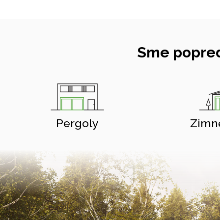
Sme popred
Pergoly
Zimn