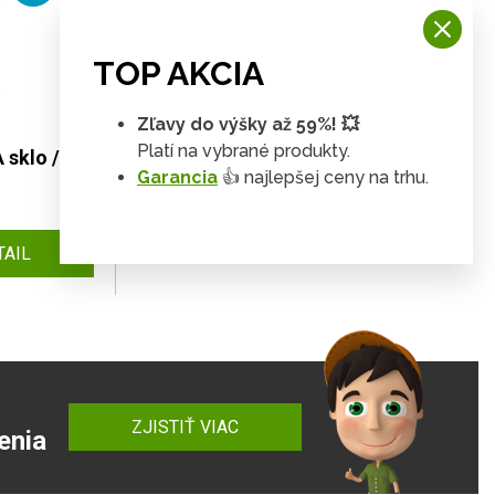
TOP AKCIA
Zľavy do výšky až 59%! 💥
Platí na vybrané produkty.
 sklo /
Jedálenské kreslo K357
Garancia
👍 najlepšej ceny na trhu.
97 €
DETAIL
88 €
TAIL
ZJISTIŤ VIAC
enia