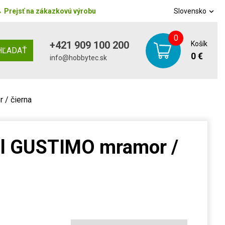
→
Prejsť na zákazkovú výrobu
Slovensko
0
+421 909 100 200
Košík
HĽADAŤ
0 €
info@hobbytec.sk
 / čierna
ôl GUSTIMO mramor /