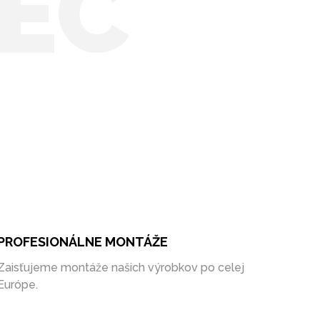
EC
PROFESIONÁLNE MONTÁŽE
Zaisťujeme montáže našich výrobkov po celej
Európe.