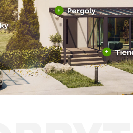
Hliníkové pergoly
+
Pergoly
Bioklimatické pergoly
šky
Altány a zastrešenie
šky
Solárne pergoly
ky pre auto
+
Tien
Tienenie
Zasklenie