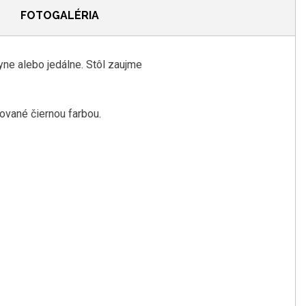
FOTOGALÉRIA
yne alebo
jedálne
.
Stôl
zaujme
kované
čiernou
farbou
.