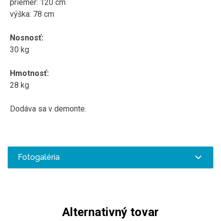
priemer
:
120
cm
výška:
78
cm
Nosnosť:
30 kg
Hmotnosť
:
28
kg
Dodáva sa v
demonte
.
Fotogaléria
Alternativný tovar