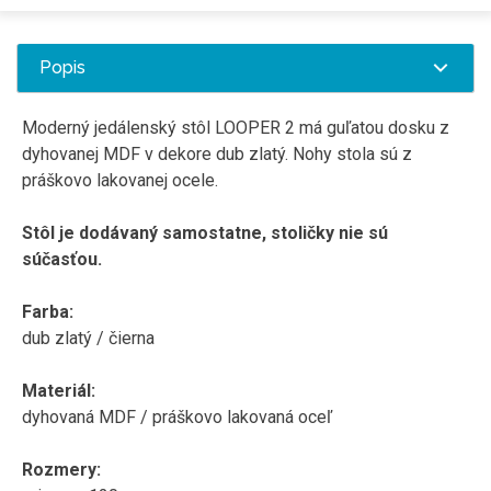
Popis
Moderný
jedálenský
stôl
LOOPER
2
má
guľatou
dosku z
dyhovanej
MDF
v dekore
dub
zlatý
.
Nohy
stola
sú z
práškovo
lakovanej
ocele
.
Stôl
je dodávaný
samostatne
,
stoličky
nie sú
súčasťou
.
Farba
:
dub
zlatý
/ čierna
Materiál
:
dyhovaná
MDF
/
práškovo
lakovaná
oceľ
Rozmery
: