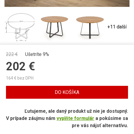
+11 další
222
€
Ušetríte 9%
202
€
164
€ bez DPH
DO KOŠÍKA
Ľutujeme, ale daný produkt už nie je dostupný.
V prípade záujmu nám
vyplňte formulár
a pokúsime sa
pre vás nájsť alternatívu.