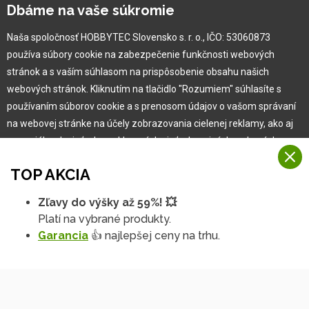
Kariéra
Dbáme na vaše súkromie
Naša spoločnosť HOBBYTEC Slovensko s. r. o., IČO: 53060873
Pre zákazníka
používa súbory cookie na zabezpečenie funkčnosti webových
stránok a s vaším súhlasom na prispôsobenie obsahu našich
Garancia najlepšej ceny
webových stránok. Kliknutím na tlačidlo "Rozumiem" súhlasíte s
Užívateľský manuál
používaním súborov cookie a s prenosom údajov o vašom správaní
Obchodné podmienky
na webovej stránke na účely zobrazovania cielenej reklamy, ako aj
Zákazník & partner
na sociálnych sieťach a reklamných sieťach na iných webových
Reklamácia
stránkach a meraniach.
Novinky
TOP AKCIA
Viac informácií
Zľavy do výšky až 59%! 💥
Na našich webových stránkach používame niekoľko kategórií
Platí na vybrané produkty.
Rozumiem
súborov cookie:
Garancia
👍 najlepšej ceny na trhu.
Technické súbory cookie
Podrobné nastavenia
Tieto údaje sú nevyhnutne potrebné na fungovanie stránky a funkcií,
ktoré sa rozhodnete používať. Bez nich by naša webová stránka
nefungovala, napr. by ste sa nemohli prihlásiť do svojho