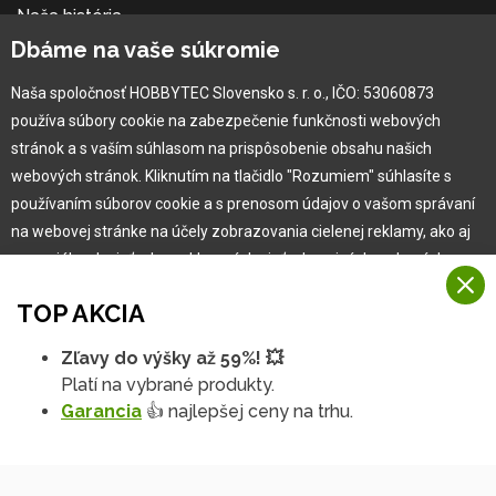
Naša história
Kariéra
Dbáme na vaše súkromie
Naša spoločnosť HOBBYTEC Slovensko s. r. o., IČO: 53060873
Pre zákazníka
používa súbory cookie na zabezpečenie funkčnosti webových
stránok a s vaším súhlasom na prispôsobenie obsahu našich
Garancia najlepšej ceny
webových stránok. Kliknutím na tlačidlo "Rozumiem" súhlasíte s
Užívateľský manuál
používaním súborov cookie a s prenosom údajov o vašom správaní
Obchodné podmienky
na webovej stránke na účely zobrazovania cielenej reklamy, ako aj
Zákazník & partner
na sociálnych sieťach a reklamných sieťach na iných webových
Reklamácia
stránkach a meraniach.
Novinky
TOP AKCIA
Viac informácií
Zľavy do výšky až 59%! 💥
Na našich webových stránkach používame niekoľko kategórií
Platí na vybrané produkty.
Rozumiem
súborov cookie:
Garancia
👍 najlepšej ceny na trhu.
Technické súbory cookie
Podrobné nastavenia
Tieto údaje sú nevyhnutne potrebné na fungovanie stránky a funkcií,
ktoré sa rozhodnete používať. Bez nich by naša webová stránka