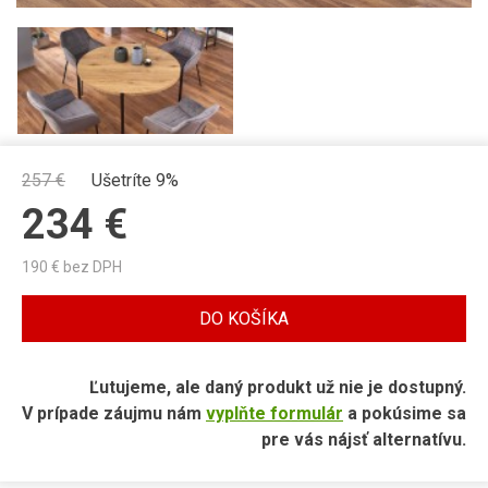
257
€
Ušetríte 9%
234
€
190
€ bez DPH
DO KOŠÍKA
Ľutujeme, ale daný produkt už nie je dostupný.
V prípade záujmu nám
vyplňte formulár
a pokúsime sa
pre vás nájsť alternatívu.