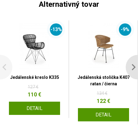
Alternativný tovar
-13%
-9%
Jedálenské kreslo K335
Jedálenská stolička K407
ratan / čierna
127 €
134 €
110 €
122 €
DETAIL
DETAIL