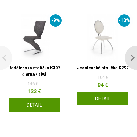
-9%
-10%
Jedálenská stolička K307
Jedálenská stolička K297
čierna / sivá
104 €
146 €
94 €
133 €
DETAIL
DETAIL