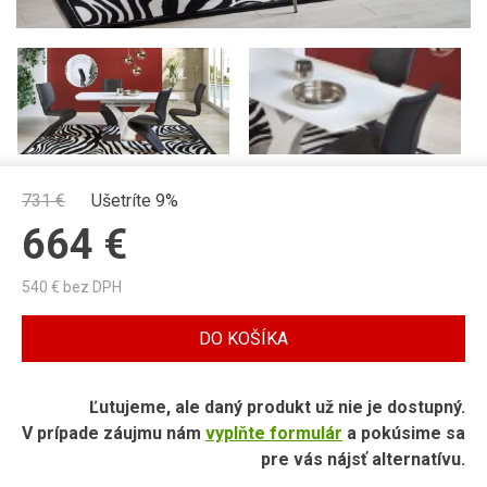
731
€
Ušetríte 9%
664
€
540
€ bez DPH
DO KOŠÍKA
Ľutujeme, ale daný produkt už nie je dostupný.
V prípade záujmu nám
vyplňte formulár
a pokúsime sa
pre vás nájsť alternatívu.