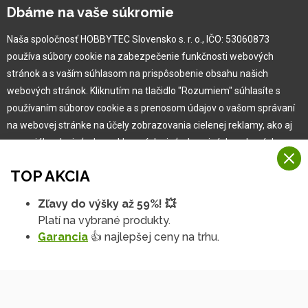
Kariéra
Dbáme na vaše súkromie
Naša spoločnosť HOBBYTEC Slovensko s. r. o., IČO: 53060873
Pre zákazníka
používa súbory cookie na zabezpečenie funkčnosti webových
stránok a s vaším súhlasom na prispôsobenie obsahu našich
Garancia najlepšej ceny
webových stránok. Kliknutím na tlačidlo "Rozumiem" súhlasíte s
Užívateľský manuál
používaním súborov cookie a s prenosom údajov o vašom správaní
Obchodné podmienky
na webovej stránke na účely zobrazovania cielenej reklamy, ako aj
Zákazník & partner
na sociálnych sieťach a reklamných sieťach na iných webových
Reklamácia
stránkach a meraniach.
Novinky
TOP AKCIA
Viac informácií
Zľavy do výšky až 59%! 💥
Na našich webových stránkach používame niekoľko kategórií
Platí na vybrané produkty.
Rozumiem
súborov cookie:
Garancia
👍 najlepšej ceny na trhu.
Technické súbory cookie
Podrobné nastavenia
Tieto údaje sú nevyhnutne potrebné na fungovanie stránky a funkcií,
ktoré sa rozhodnete používať. Bez nich by naša webová stránka
nefungovala, napr. by ste sa nemohli prihlásiť do svojho