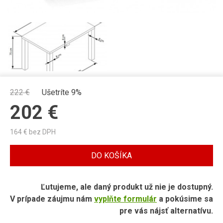
222
€
Ušetríte 9%
202
€
164
€ bez DPH
DO KOŠÍKA
Ľutujeme, ale daný produkt už nie je dostupný.
V prípade záujmu nám
vyplňte formulár
a pokúsime sa
pre vás nájsť alternatívu.