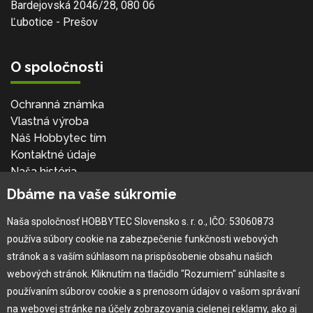
Bardejovská 2046/28, 080 06
Ľubotice - Prešov
O spoločnosti
Ochranná známka
Vlastná výroba
Náš Hobbytec tím
Kontaktné údaje
Naša história
Kariéra
Dbáme na vaše súkromie
Naša spoločnosť HOBBYTEC Slovensko s. r. o., IČO: 53060873
Pre zákazníka
používa súbory cookie na zabezpečenie funkčnosti webových
stránok a s vaším súhlasom na prispôsobenie obsahu našich
Garancia najlepšej ceny
webových stránok. Kliknutím na tlačidlo "Rozumiem" súhlasíte s
Užívateľský manuál
používaním súborov cookie a s prenosom údajov o vašom správaní
Obchodné podmienky
na webovej stránke na účely zobrazovania cielenej reklamy, ako aj