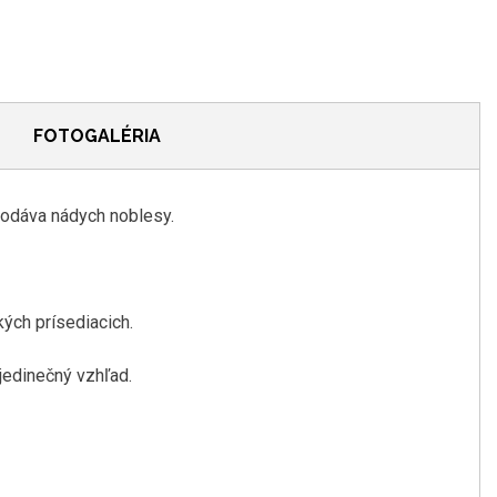
FOTOGALÉRIA
dodáva nádych noblesy.
kých prísediacich.
jedinečný vzhľad.