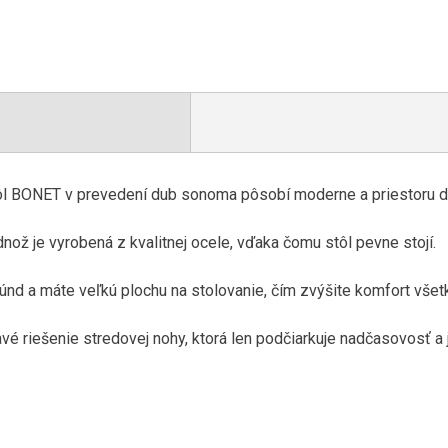
tôl BONET v prevedení dub sonoma pôsobí moderne a priestoru 
nož je vyrobená z kvalitnej ocele, vďaka čomu stôl pevne stojí.
kúnd a máte veľkú plochu na stolovanie, čím zvýšite komfort všet
vé riešenie stredovej nohy, ktorá len podčiarkuje nadčasovosť a 