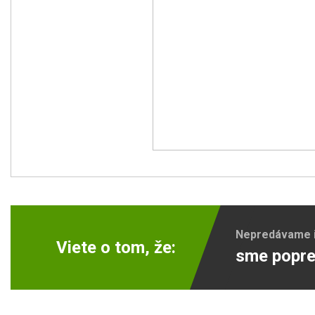
Nepredávame ib
Viete o tom, že:
sme popre