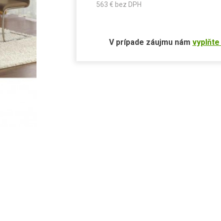
563
€ bez DPH
V prípade záujmu nám
vyplňte