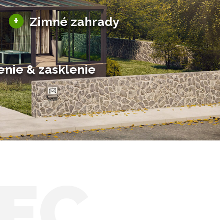
Sezónne zimné záhrady
+
Zimné zahrady
Hliníkové zimné záhrady
Posuvné zimné záhrady
Solárne zimné záhrady
enie & zasklenie
EC