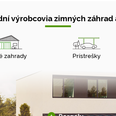
ní výrobcovia zimných záhrad a
é zahrady
Prístrešky
Hliníkové pergoly