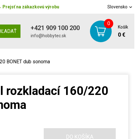
→
Prejsť na zákazkovú výrobu
Slovensko
0
+421 909 100 200
Košík
HĽADAŤ
0 €
info@hobbytec.sk
/220 BONET dub sonoma
l rozkladací 160/220
onoma
DO KOŠÍKA