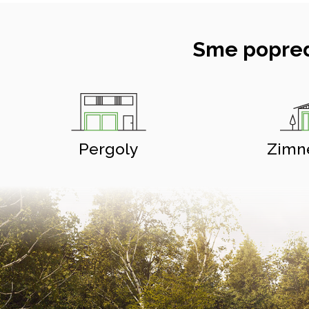
Sme popred
Pergoly
Zimn