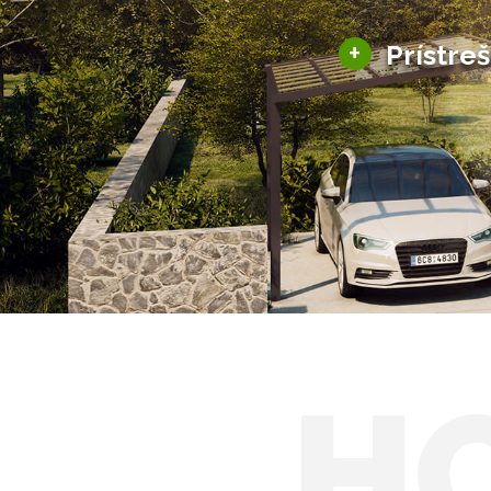
+
Prístre
Hliníkové prístre
Solárne prístreš
H