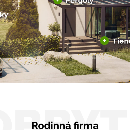
+
Pergoly
Bioklimatické pergoly
šky
Altány a zastrešenie
šky
Solárne pergoly
ky pre auto
+
Tien
Tienenie
Zasklenie
OBBYT
Rodinná firma