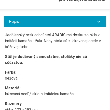
Popis
Jedálenský rozkladací stôl ARABIS má dosku zo skla v
imitácii kameňa - žula. Nohy stola sú z lakovanej ocele v
béžovej farbe.
Stôl je dodávaný samostatne, stoličky nie sú
súčasťou.
Farba
:
béžová
Materiál
:
lakovaná oceľ / sklo s imitáciou kameňa
Rozmery
:
šírka: 122 - 182 cm