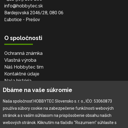
info@hobbytec.sk
Bardejovská 2046/28, 080 06
Ľubotice - Prešov
O spoločnosti
Ochranná známka
Vlastná výroba
Náš Hobbytec tím
Kontaktné údaje
Naša história
Kariéra
Dbáme na vaše súkromie
Naša spoločnosť HOBBYTEC Slovensko s. r. o., IČO: 53060873
Pre zákazníka
používa súbory cookie na zabezpečenie funkčnosti webových
stránok a s vaším súhlasom na prispôsobenie obsahu našich
Garancia najlepšej ceny
webových stránok. Kliknutím na tlačidlo "Rozumiem" súhlasíte s