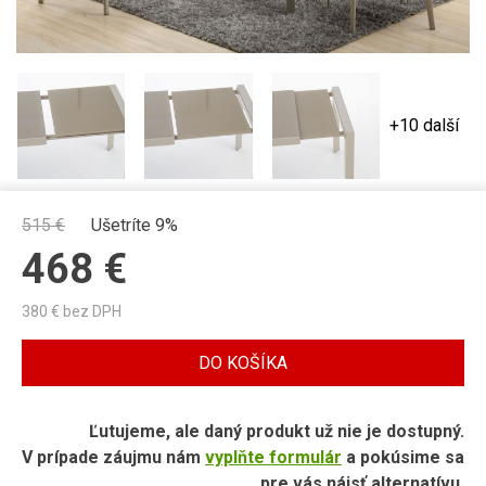
+10 další
515
€
Ušetríte 9%
468
€
380
€ bez DPH
DO KOŠÍKA
Ľutujeme, ale daný produkt už nie je dostupný.
V prípade záujmu nám
vyplňte formulár
a pokúsime sa
pre vás nájsť alternatívu.