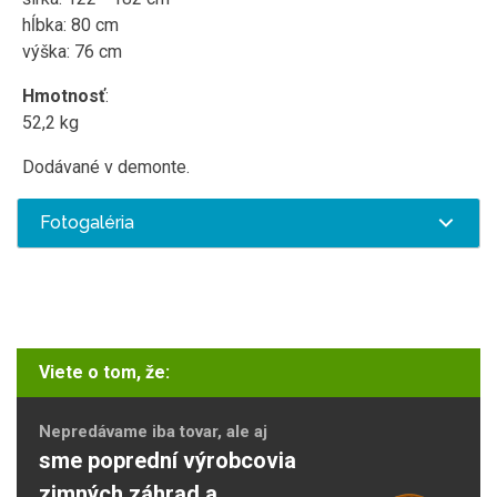
hĺbka: 80 cm
výška: 76 cm
Hmotnosť
:
52,2 kg
Dodávané v demonte.
Fotogaléria
Viete o tom, že:
Nepredávame iba tovar, ale aj
sme poprední výrobcovia
zimných záhrad a