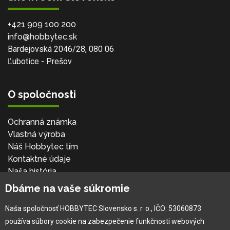
+421 909 100 200
info@hobbytec.sk
Bardejovská 2046/28, 080 06
Ľubotice - Prešov
O spoločnosti
Ochranná známka
Vlastná výroba
Náš Hobbytec tím
Kontaktné údaje
Naša história
Kariéra
Dbáme na vaše súkromie
Naša spoločnosť HOBBYTEC Slovensko s. r. o., IČO: 53060873
Pre zákazníka
používa súbory cookie na zabezpečenie funkčnosti webových