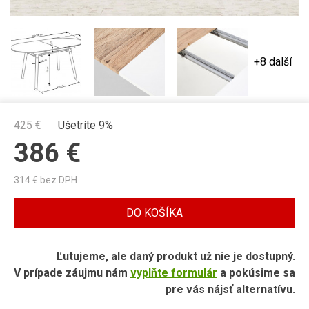
+8 další
425
€
Ušetríte 9%
386
€
314
€ bez DPH
DO KOŠÍKA
Ľutujeme, ale daný produkt už nie je dostupný.
V prípade záujmu nám
vyplňte formulár
a pokúsime sa
pre vás nájsť alternatívu.