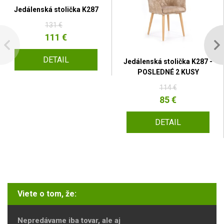
Jedálenská stolička K287
131 €
111 €
DETAIL
Jedálenská stolička K287 -
POSLEDNÉ 2 KUSY
114 €
85 €
DETAIL
Viete o tom, že:
Nepredávame iba tovar, ale aj