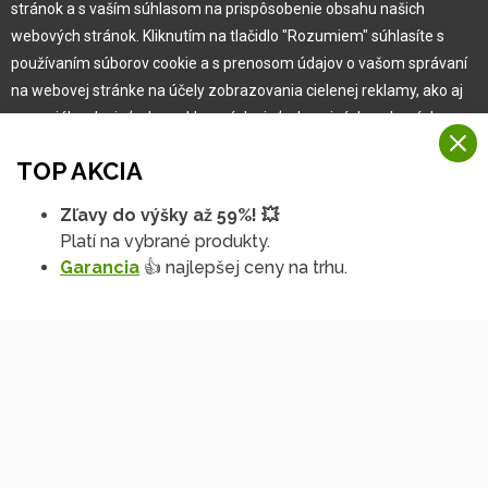
stránok a s vaším súhlasom na prispôsobenie obsahu našich
Garancia najlepšej ceny
webových stránok. Kliknutím na tlačidlo "Rozumiem" súhlasíte s
Užívateľský manuál
používaním súborov cookie a s prenosom údajov o vašom správaní
Obchodné podmienky
na webovej stránke na účely zobrazovania cielenej reklamy, ako aj
Zákazník & partner
na sociálnych sieťach a reklamných sieťach na iných webových
Reklamácia
stránkach a meraniach.
Novinky
TOP AKCIA
Viac informácií
Zľavy do výšky až 59%! 💥
Na našich webových stránkach používame niekoľko kategórií
Platí na vybrané produkty.
Rozumiem
súborov cookie:
Garancia
👍 najlepšej ceny na trhu.
Technické súbory cookie
Podrobné nastavenia
Tieto údaje sú nevyhnutne potrebné na fungovanie stránky a funkcií,
ktoré sa rozhodnete používať. Bez nich by naša webová stránka
nefungovala, napr. by ste sa nemohli prihlásiť do svojho
používateľského účtu.
Copyright © 2010 -
2026
HOBBYTEC
,
info@hobbytec.sk
,
Funkčné súbory cookie
Mapa stránok
,
Zmeniť nastavenia cookies
Tieto súbory cookie nám umožňujú zapamätať si vaše základné voľby
a zlepšiť používateľské prostredie. Patrí medzi ne napríklad
Dizajn:
GLIPS
| Systém:
Shean s.r.o.