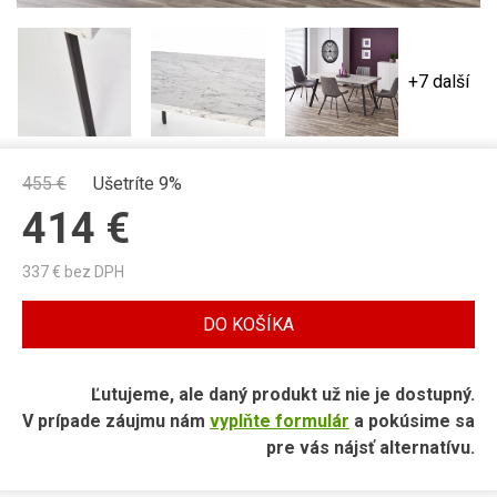
+7 další
455
€
Ušetríte 9%
414
€
337
€ bez DPH
DO KOŠÍKA
Ľutujeme, ale daný produkt už nie je dostupný.
V prípade záujmu nám
vyplňte formulár
a pokúsime sa
pre vás nájsť alternatívu.