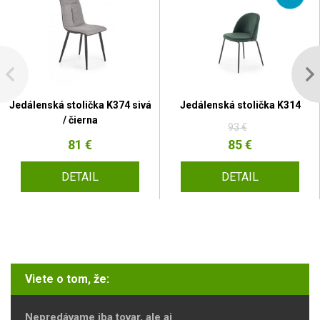
Jedálenská stolička K374 sivá
Jedálenská stolička K314
/ čierna
93 €
81 €
85 €
DETAIL
DETAIL
Viete o tom, že:
Nepredávame iba tovar, ale aj