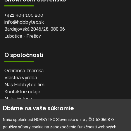
+421 909 100 200
info@hobbytec.sk
Bardejovská 2046/28, 080 06
Ľubotice - Prešov
O spoločnosti
Ochranná známka
Vlastná výroba
Náš Hobbytec tím
Kontaktné údaje
Naša história
Kariéra
Dbáme na vaše súkromie
Naša spoločnosť HOBBYTEC Slovensko s. r. o., IČO: 53060873
Pre zákazníka
používa súbory cookie na zabezpečenie funkčnosti webových