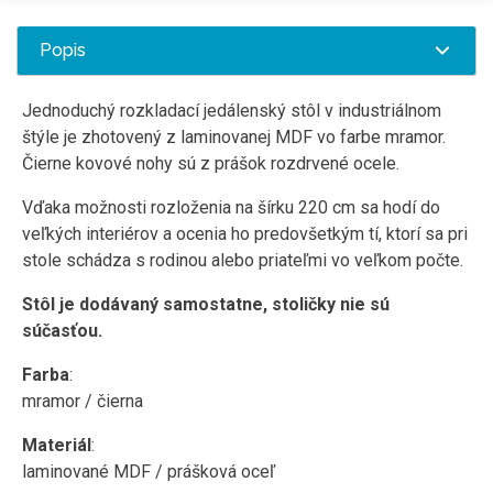
Popis
Jednoduchý rozkladací jedálenský stôl v industriálnom
štýle je zhotovený z laminovanej MDF vo farbe mramor.
Čierne kovové nohy sú z prášok rozdrvené ocele.
Vďaka možnosti rozloženia na šírku 220 cm sa hodí do
veľkých interiérov a ocenia ho predovšetkým tí, ktorí sa pri
stole schádza s rodinou alebo priateľmi vo veľkom počte.
Stôl je dodávaný samostatne, stoličky nie sú
súčasťou.
Farba
:
mramor / čierna
Materiál
:
laminované MDF / prášková oceľ