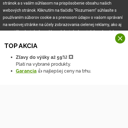
stránok a s vaším súhlasom na prispôsobenie obsahu našich
Garancia najlepšej ceny
webových stránok. Kliknutím na tlačidlo "Rozumiem" súhlasíte s
Užívateľský manuál
používaním súborov cookie a s prenosom údajov o vašom správaní
Obchodné podmienky
na webovej stránke na účely zobrazovania cielenej reklamy, ako aj
Zákazník & partner
na sociálnych sieťach a reklamných sieťach na iných webových
Reklamácia
stránkach a meraniach.
Novinky
TOP AKCIA
Viac informácií
Zľavy do výšky až 59%! 💥
Na našich webových stránkach používame niekoľko kategórií
Platí na vybrané produkty.
Rozumiem
súborov cookie:
Garancia
👍 najlepšej ceny na trhu.
Technické súbory cookie
Podrobné nastavenia
Tieto údaje sú nevyhnutne potrebné na fungovanie stránky a funkcií,
ktoré sa rozhodnete používať. Bez nich by naša webová stránka
nefungovala, napr. by ste sa nemohli prihlásiť do svojho
používateľského účtu.
Copyright © 2010 -
2026
HOBBYTEC
,
info@hobbytec.sk
,
Funkčné súbory cookie
Mapa stránok
,
Zmeniť nastavenia cookies
Tieto súbory cookie nám umožňujú zapamätať si vaše základné voľby
a zlepšiť používateľské prostredie. Patrí medzi ne napríklad
Dizajn:
GLIPS
| Systém:
Shean s.r.o.