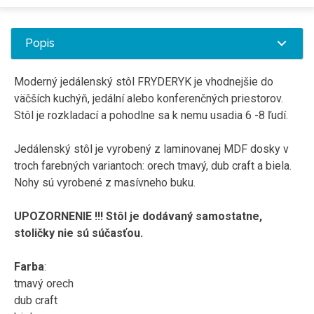
Popis
Moderný jedálenský stôl FRYDERYK je vhodnejšie do
väčších kuchýň, jedální alebo konferenčných priestorov.
Stôl je rozkladací a pohodlne sa k nemu usadia 6 -8 ľudí.
Jedálenský stôl je vyrobený z laminovanej MDF dosky v
troch farebných variantoch: orech tmavý, dub craft a biela.
Nohy sú vyrobené z masívneho buku.
UPOZORNENIE
!!! Stôl je dodávaný samostatne,
stoličky nie sú súčasťou.
Farba
:
tmavý orech
dub craft