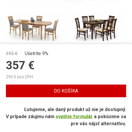
393
€
Ušetríte 9%
357
€
290
€ bez DPH
DO KOŠÍKA
Ľutujeme, ale daný produkt už nie je dostupný.
V prípade záujmu nám
vyplňte formulár
a pokúsime sa
pre vás nájsť alternatívu.