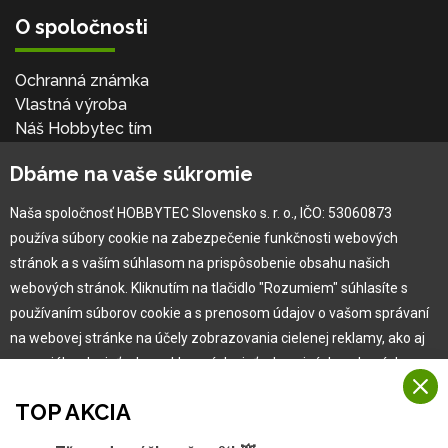
O spoločnosti
Ochranná známka
Vlastná výroba
Náš Hobbytec tím
Kontaktné údaje
Dbáme na vaše súkromie
Naša história
Kariéra
Naša spoločnosť HOBBYTEC Slovensko s. r. o., IČO: 53060873
používa súbory cookie na zabezpečenie funkčnosti webových
Pre zákazníka
stránok a s vaším súhlasom na prispôsobenie obsahu našich
webových stránok. Kliknutím na tlačidlo "Rozumiem" súhlasíte s
používaním súborov cookie a s prenosom údajov o vašom správaní
Garancia najlepšej ceny
na webovej stránke na účely zobrazovania cielenej reklamy, ako aj
Užívateľský manuál
na sociálnych sieťach a reklamných sieťach na iných webových
Obchodné podmienky
stránkach a meraniach.
Zákazník & partner
TOP AKCIA
Reklamácia
Viac informácií
Novinky