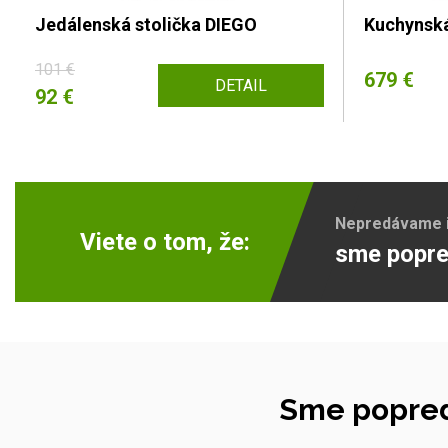
Jedálenská stolička DIEGO
Kuchynská
101 €
679 €
DETAIL
92 €
Nepredávame ib
Viete o tom, že:
sme popre
Sme popred