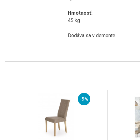
Hmotnosť:
45 kg
Dodáva sa v demonte.
-9%