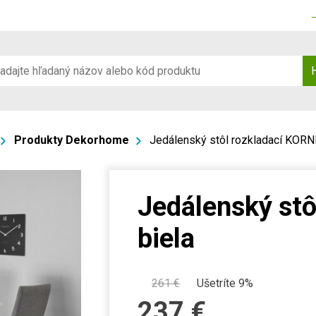
Produkty Dekorhome
Jedálenský stôl rozkladací KORN
Jedálenský st
biela
261
€
Ušetríte 9%
237
€