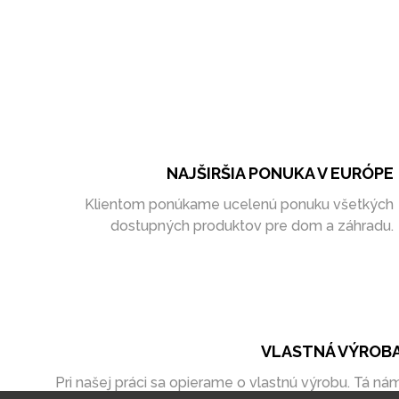
NAJŠIRŠIA PONUKA V EURÓPE
Klientom ponúkame ucelenú ponuku všetkých
dostupných produktov pre dom a záhradu.
VLASTNÁ VÝROB
Pri našej práci sa opierame o vlastnú výrobu. Tá ná