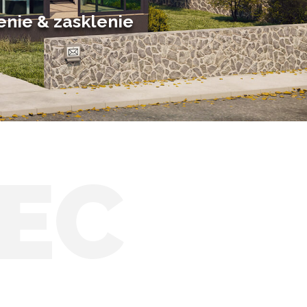
Solárne zimné záhrady
enie & zasklenie
EC