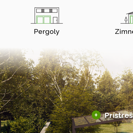
Pergoly
Zimn
+
Prístre
Hliníkové prístre
Solárne prístreš