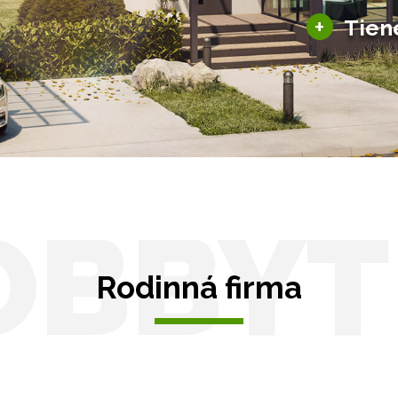
+
Tien
Tienenie
Zasklenie
OBBYT
Rodinná firma