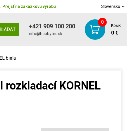
→
Prejsť na zákazkovú výrobu
Slovensko
0
+421 909 100 200
Košík
HĽADAŤ
0 €
info@hobbytec.sk
EL biela
ôl rozkladací KORNEL