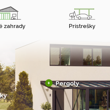
é zahrady
Prístrešky
Hliníkové pergoly
+
Pergoly
Bioklimatické pergoly
šky
Altány a zastrešenie
šky
Solárne pergoly
ky pre auto