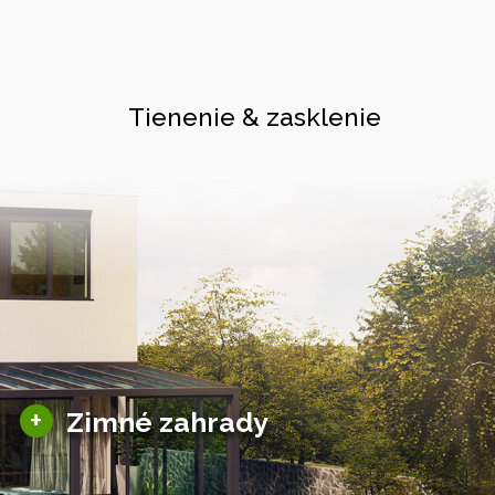
Tienenie & zasklenie
Sezónne zimné záhrady
+
Zimné zahrady
Hliníkové zimné záhrady
Posuvné zimné záhrady