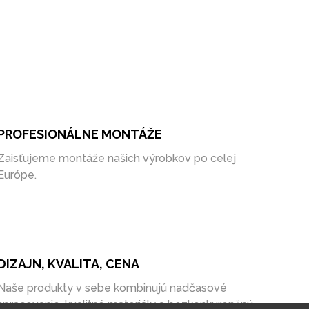
PROFESIONÁLNE MONTÁŽE
Zaisťujeme montáže našich výrobkov po celej
Európe.
DIZAJN, KVALITA, CENA
Naše produkty v sebe kombinujú nadčasové
spracovanie, kvalitné materiály a bezkonkurenčnú