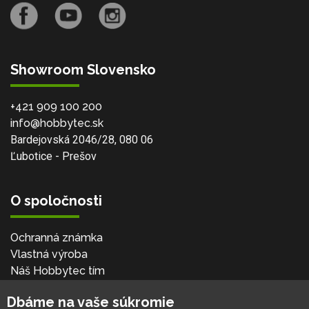
Showroom Slovensko
+421 909 100 200
info@hobbytec.sk
Bardejovská 2046/28, 080 06
Ľubotice - Prešov
O spoločnosti
Ochranná známka
Vlastná výroba
Náš Hobbytec tím
Kontaktné údaje
Dbáme na vaše súkromie
Naša história