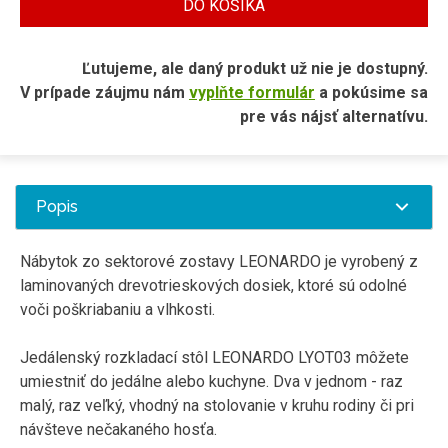
DO KOŠÍKA
Ľutujeme, ale daný produkt už nie je dostupný.
V prípade záujmu nám
vyplňte formulár
a pokúsime sa
pre vás nájsť alternatívu.
Popis
Nábytok zo sektorové zostavy LEONARDO je vyrobený z
laminovaných drevotrieskových dosiek, ktoré sú odolné
voči poškriabaniu a vlhkosti.
Jedálenský rozkladací stôl LEONARDO LYOT03 môžete
umiestniť do jedálne alebo kuchyne. Dva v jednom - raz
malý, raz veľký, vhodný na stolovanie v kruhu rodiny či pri
návšteve nečakaného hosťa.