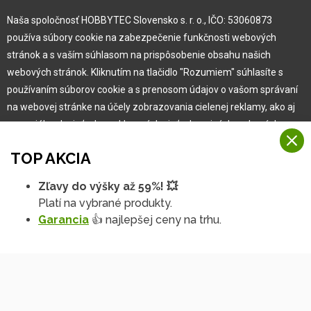
Kariéra
Naša spoločnosť HOBBYTEC Slovensko s. r. o., IČO: 53060873
používa súbory cookie na zabezpečenie funkčnosti webových
Pre zákazníka
stránok a s vaším súhlasom na prispôsobenie obsahu našich
webových stránok. Kliknutím na tlačidlo "Rozumiem" súhlasíte s
používaním súborov cookie a s prenosom údajov o vašom správaní
Garancia najlepšej ceny
na webovej stránke na účely zobrazovania cielenej reklamy, ako aj
Užívateľský manuál
na sociálnych sieťach a reklamných sieťach na iných webových
Obchodné podmienky
stránkach a meraniach.
Zákazník & partner
TOP AKCIA
Reklamácia
Viac informácií
Novinky
Zľavy do výšky až 59%! 💥
Na našich webových stránkach používame niekoľko kategórií
Platí na vybrané produkty.
Rozumiem
súborov cookie:
Garancia
👍 najlepšej ceny na trhu.
Technické súbory cookie
Podrobné nastavenia
Tieto údaje sú nevyhnutne potrebné na fungovanie stránky a funkcií,
ktoré sa rozhodnete používať. Bez nich by naša webová stránka
nefungovala, napr. by ste sa nemohli prihlásiť do svojho
používateľského účtu.