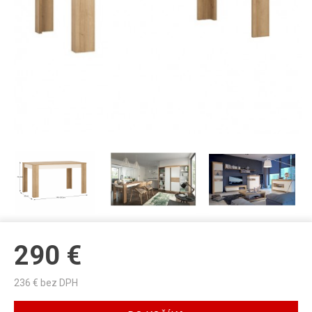
290
€
236
€ bez DPH