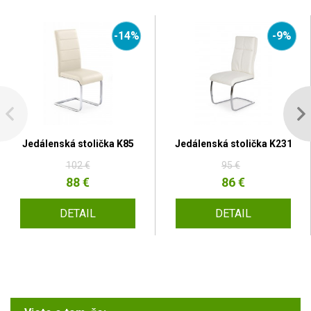
-14%
-9%
Jedálenská stolička K85
Jedálenská stolička K231
102 €
95 €
88 €
86 €
DETAIL
DETAIL