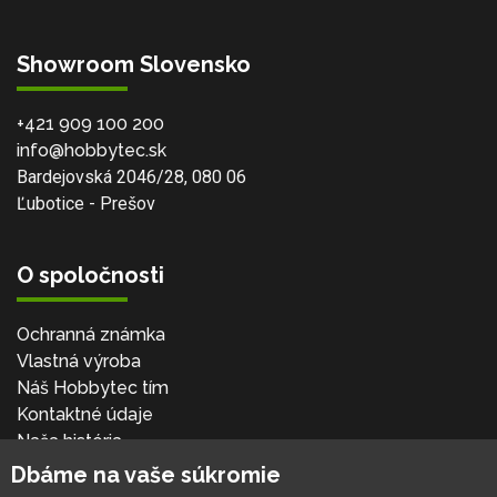
Showroom Slovensko
+421 909 100 200
info@hobbytec.sk
Bardejovská 2046/28, 080 06
Ľubotice - Prešov
O spoločnosti
Ochranná známka
Vlastná výroba
Náš Hobbytec tím
Kontaktné údaje
Naša história
Kariéra
Dbáme na vaše súkromie