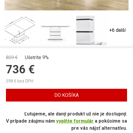
+6 další
809
€
Ušetríte 9%
736
€
598
€ bez DPH
DO KOŠÍKA
Ľutujeme, ale daný produkt už nie je dostupný.
V prípade záujmu nám
vyplňte formulár
a pokúsime sa
pre vás nájsť alternatívu.