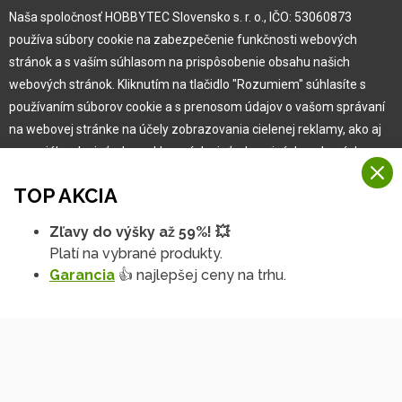
Naša spoločnosť HOBBYTEC Slovensko s. r. o., IČO: 53060873
Pre zákazníka
používa súbory cookie na zabezpečenie funkčnosti webových
stránok a s vaším súhlasom na prispôsobenie obsahu našich
Garancia najlepšej ceny
webových stránok. Kliknutím na tlačidlo "Rozumiem" súhlasíte s
Užívateľský manuál
používaním súborov cookie a s prenosom údajov o vašom správaní
Obchodné podmienky
na webovej stránke na účely zobrazovania cielenej reklamy, ako aj
Zákazník & partner
na sociálnych sieťach a reklamných sieťach na iných webových
Reklamácia
stránkach a meraniach.
Novinky
TOP AKCIA
Viac informácií
Zľavy do výšky až 59%! 💥
Na našich webových stránkach používame niekoľko kategórií
Platí na vybrané produkty.
Rozumiem
súborov cookie:
Garancia
👍 najlepšej ceny na trhu.
Technické súbory cookie
Podrobné nastavenia
Tieto údaje sú nevyhnutne potrebné na fungovanie stránky a funkcií,
ktoré sa rozhodnete používať. Bez nich by naša webová stránka
nefungovala, napr. by ste sa nemohli prihlásiť do svojho
používateľského účtu.