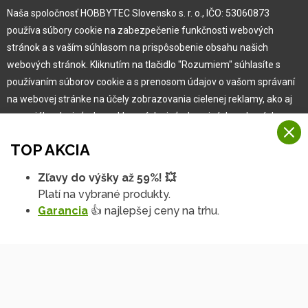
Naša spoločnosť HOBBYTEC Slovensko s. r. o., IČO: 53060873
Pre zákazníka
používa súbory cookie na zabezpečenie funkčnosti webových
stránok a s vaším súhlasom na prispôsobenie obsahu našich
Garancia najlepšej ceny
webových stránok. Kliknutím na tlačidlo "Rozumiem" súhlasíte s
Užívateľský manuál
používaním súborov cookie a s prenosom údajov o vašom správaní
Obchodné podmienky
na webovej stránke na účely zobrazovania cielenej reklamy, ako aj
Zákazník & partner
na sociálnych sieťach a reklamných sieťach na iných webových
Reklamácia
stránkach a meraniach.
Novinky
TOP AKCIA
Viac informácií
Zľavy do výšky až 59%! 💥
Na našich webových stránkach používame niekoľko kategórií
Platí na vybrané produkty.
Rozumiem
súborov cookie:
Garancia
👍 najlepšej ceny na trhu.
Technické súbory cookie
Podrobné nastavenia
Tieto údaje sú nevyhnutne potrebné na fungovanie stránky a funkcií,
ktoré sa rozhodnete používať. Bez nich by naša webová stránka
nefungovala, napr. by ste sa nemohli prihlásiť do svojho
používateľského účtu.
Copyright © 2010 -
2026
HOBBYTEC
,
info@hobbytec.sk
,