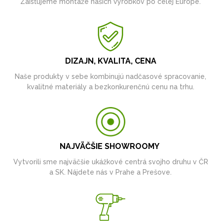
Zaisťujeme montáže našich výrobkov po celej Európe.
DIZAJN, KVALITA, CENA
Naše produkty v sebe kombinujú nadčasové spracovanie,
kvalitné materiály a bezkonkurenčnú cenu na trhu.
NAJVÄČŠIE SHOWROOMY
Vytvorili sme najväčšie ukážkové centrá svojho druhu v ČR
a SK. Nájdete nás v Prahe a Prešove.