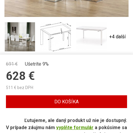
+4 další
691
€
Ušetríte 9%
628
€
511
€ bez DPH
DO KOŠÍKA
Ľutujeme, ale daný produkt už nie je dostupný.
V prípade záujmu nám
vyplňte formulár
a pokúsime sa