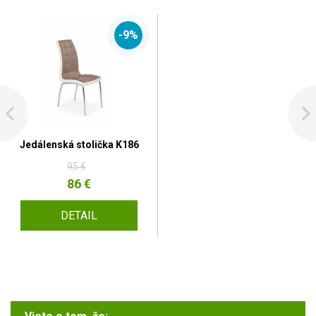
-9%
Jedálenská stolička K186
95 €
86 €
DETAIL