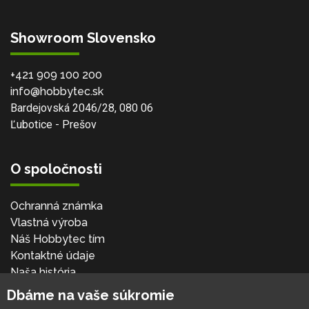
Showroom Slovensko
+421 909 100 200
info@hobbytec.sk
Bardejovská 2046/28, 080 06
Ľubotice - Prešov
O spoločnosti
Ochranná známka
Vlastná výroba
Náš Hobbytec tím
Kontaktné údaje
Naša história
Kariéra
Dbáme na vaše súkromie