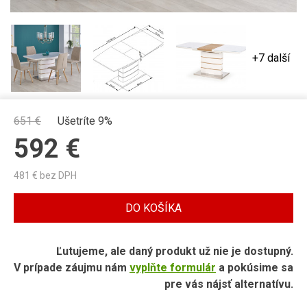
+7 další
651
€
Ušetríte 9%
592
€
481
€ bez DPH
DO KOŠÍKA
Ľutujeme, ale daný produkt už nie je dostupný.
V prípade záujmu nám
vyplňte formulár
a pokúsime sa
pre vás nájsť alternatívu.