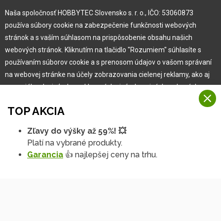
Naša spoločnosť HOBBYTEC Slovensko s. r. o., IČO: 53060873
Pre zákazníka
používa súbory cookie na zabezpečenie funkčnosti webových
stránok a s vaším súhlasom na prispôsobenie obsahu našich
Garancia najlepšej ceny
webových stránok. Kliknutím na tlačidlo "Rozumiem" súhlasíte s
Užívateľský manuál
používaním súborov cookie a s prenosom údajov o vašom správaní
Obchodné podmienky
na webovej stránke na účely zobrazovania cielenej reklamy, ako aj
Zákazník & partner
na sociálnych sieťach a reklamných sieťach na iných webových
Reklamácia
stránkach a meraniach.
Novinky
TOP AKCIA
Viac informácií
Zľavy do výšky až 59%! 💥
Na našich webových stránkach používame niekoľko kategórií
Platí na vybrané produkty.
Rozumiem
súborov cookie:
Garancia
👍 najlepšej ceny na trhu.
Technické súbory cookie
Podrobné nastavenia
Tieto údaje sú nevyhnutne potrebné na fungovanie stránky a funkcií,
ktoré sa rozhodnete používať. Bez nich by naša webová stránka
nefungovala, napr. by ste sa nemohli prihlásiť do svojho
používateľského účtu.