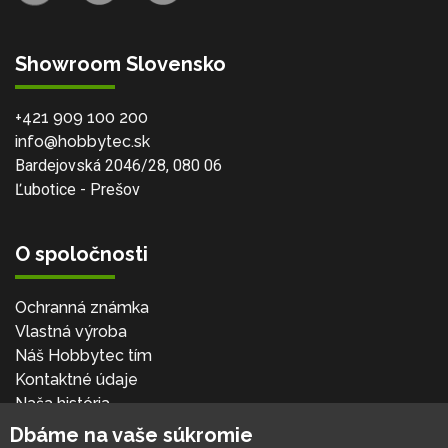
Showroom Slovensko
+421 909 100 200
info@hobbytec.sk
Bardejovská 2046/28, 080 06
Ľubotice - Prešov
O spoločnosti
Ochranná známka
Vlastná výroba
Náš Hobbytec tím
Kontaktné údaje
Naša história
Kariéra
Dbáme na vaše súkromie