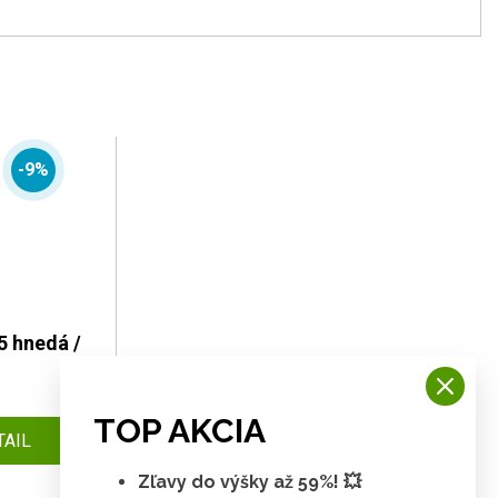
-9%
5 hnedá /
TOP AKCIA
TAIL
Zľavy do výšky až 59%! 💥