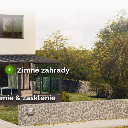
Sezónne zimné záhrady
+
Zimné zahrady
Hliníkové zimné záhrady
Posuvné zimné záhrady
Solárne zimné záhrady
enie & zasklenie