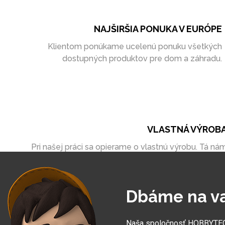
NAJŠIRŠIA PONUKA V EURÓPE
Klientom ponúkame ucelenú ponuku všetkých
dostupných produktov pre dom a záhradu.
VLASTNÁ VÝROB
Pri našej práci sa opierame o vlastnú výrobu. Tá ná
umožňuje vytvoriť zákazky úplne na mieru
Dbáme na v
Naša spoločnosť HOBBYTEC S