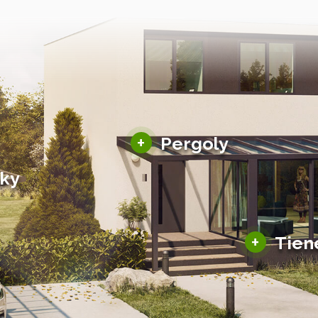
Hliníkové pergoly
+
Pergoly
Bioklimatické pergoly
šky
Altány a zastrešenie
šky
Solárne pergoly
ky pre auto
+
Tien
Tienenie
Zasklenie