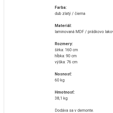
Farba:
dub zlatý / čierna
Materiál:
laminovaná MDF / práškovo lako
Rozmery:
šírka
:
160
cm
hĺbka
:
90
cm
výška:
76
cm
Nosnosť:
60 kg
Hmotnosť:
38,1 kg
Dodáva sa v demonte.