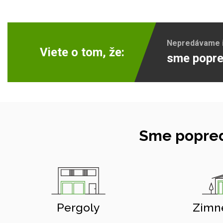
Nepredávame ib
Viete o tom, že:
sme popre
Sme popred
Pergoly
Zimn