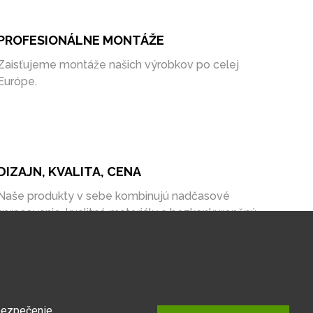
PROFESIONÁLNE MONTÁŽE
Zaisťujeme montáže našich výrobkov po celej
Európe.
DIZAJN, KVALITA, CENA
Naše produkty v sebe kombinujú nadčasové
spracovanie, kvalitné materiály a bezkonkurenčnú
cenu na trhu.
bezpečenie