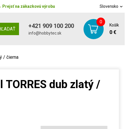
→
Prejsť na zákazkovú výrobu
Slovensko
0
+421 909 100 200
Košík
HĽADAŤ
0 €
info@hobbytec.sk
 / čierna
l TORRES dub zlatý /