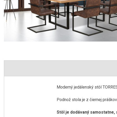
Moderný jedálenský stôl TORRES
Podnož stola je z čiernej práško
Stôl je dodávaný samostatne, s