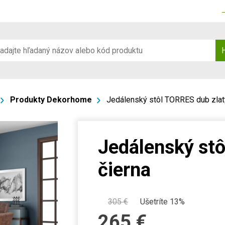
Produkty Dekorhome
Jedálenský stôl TORRES dub zlatý
Jedálenský stô
čierna
305
€
Ušetríte 13%
265
€