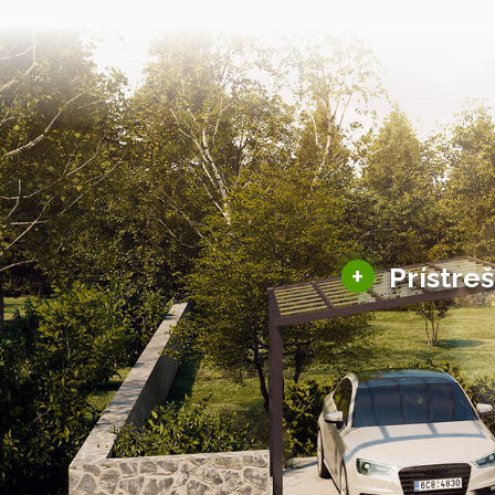
+
Prístre
Hliníkové prístre
Solárne prístreš