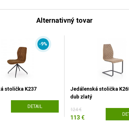
Alternativný tovar
-9%
á stolička K237
Jedálenská stolička K26
dub zlatý
DETAIL
124 €
DE
113 €