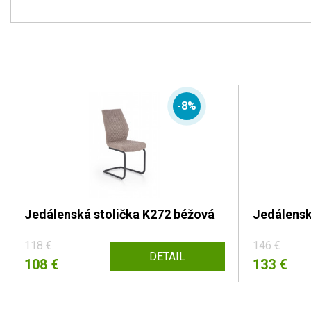
-8%
Jedálenská stolička K272 béžová
Jedálensk
118 €
146 €
DETAIL
108 €
133 €