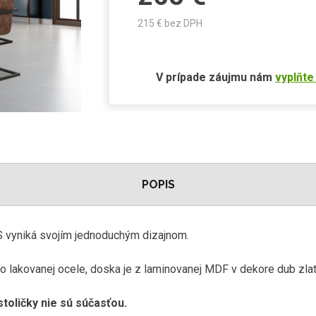
215
€ bez DPH
V prípade záujmu nám
vyplňte
POPIS
 vyniká svojím jednoduchým dizajnom.
vo lakovanej ocele, doska je z laminovanej MDF v dekore dub zlat
toličky nie sú súčasťou.