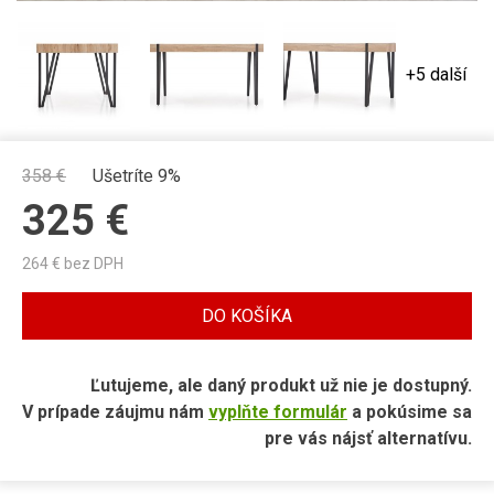
+5 další
358
€
Ušetríte 9%
325
€
264
€ bez DPH
DO KOŠÍKA
Ľutujeme, ale daný produkt už nie je dostupný.
V prípade záujmu nám
vyplňte formulár
a pokúsime sa
pre vás nájsť alternatívu.