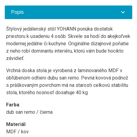
Popis
Štýlový jedálenský stôl YOHANN ponúka dostatok
priestoru k usadeniu 4 osôb. Skvele sa hodí do akejkoľvek
modernej jedálne či kuchyne. Originálne dizajnové poňatie
z neho robí dominantu interiéru, ktorú vám bude hocikto
závidieť.
Vrchná doska stola je vyrobená z laminovaného MDF v
obľúbenom odtieni dubu san remo. Pevná kovová podnož
s práškovaným povrchom má na starosti celkovú stabilitu
stola, ktorého nosnosť dosahuje 40 kg.
Farba
:
dub san remo / čierna
Materiál
:
MDF / kov