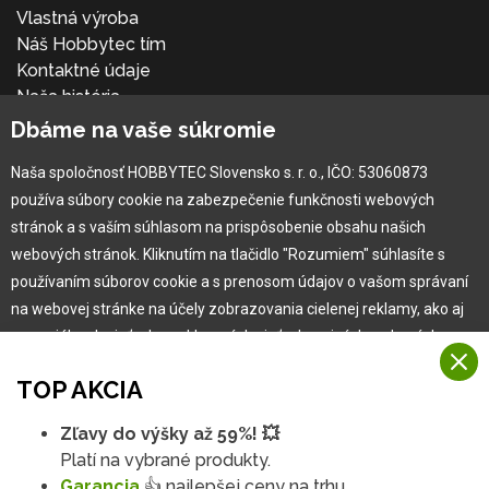
Vlastná výroba
Náš Hobbytec tím
Kontaktné údaje
Naša história
Kariéra
Dbáme na vaše súkromie
Naša spoločnosť HOBBYTEC Slovensko s. r. o., IČO: 53060873
Pre zákazníka
používa súbory cookie na zabezpečenie funkčnosti webových
stránok a s vaším súhlasom na prispôsobenie obsahu našich
Garancia najlepšej ceny
webových stránok. Kliknutím na tlačidlo "Rozumiem" súhlasíte s
Užívateľský manuál
používaním súborov cookie a s prenosom údajov o vašom správaní
Obchodné podmienky
na webovej stránke na účely zobrazovania cielenej reklamy, ako aj
Zákazník & partner
na sociálnych sieťach a reklamných sieťach na iných webových
Reklamácia
stránkach a meraniach.
Novinky
TOP AKCIA
Viac informácií
Zľavy do výšky až 59%! 💥
Na našich webových stránkach používame niekoľko kategórií
Platí na vybrané produkty.
Rozumiem
súborov cookie:
Garancia
👍 najlepšej ceny na trhu.