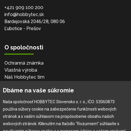
+421 909 100 200
info@hobbytec.sk
Bardejovská 2046/28, 080 06
Ľubotice - Prešov
O spoločnosti
Ochranná známka
Vlastná výroba
Náš Hobbytec tím
Kontaktné údaje
Dbáme na vaše súkromie
Naša história
Kariéra
Naša spoločnosť HOBBYTEC Slovensko s. r. o., IČO: 53060873
používa súbory cookie na zabezpečenie funkčnosti webových
Pre zákazníka
stránok a s vaším súhlasom na prispôsobenie obsahu našich
webových stránok. Kliknutím na tlačidlo "Rozumiem" súhlasíte s
používaním súborov cookie a s prenosom údajov o vašom správaní