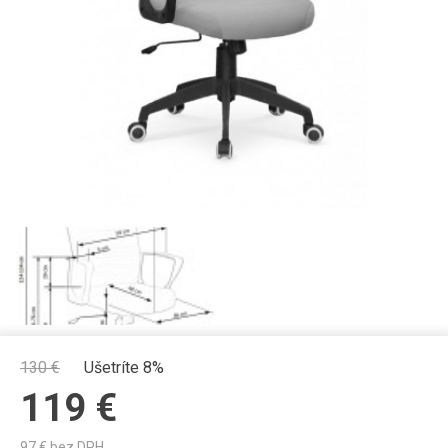
130
€
Ušetríte 8%
119
€
97
€ bez DPH