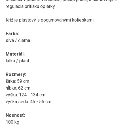
regulácia
prítlaku
opierky
.
Kríž
je plastový
s
pogumovanými
kolieskami
.
Farba
:
sivá / čierna
Materiál
:
látka
/
plast
Rozmery
:
šírka
:
59
cm
hĺbka
:
62
cm
výška:
124
-
134
cm
výška sedu
:
46
-
56
cm
Nosnosť
:
100
kg