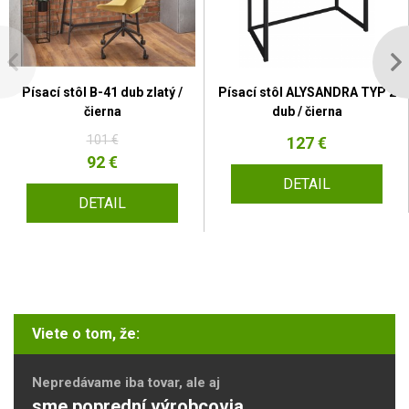
Písací stôl B-41 dub zlatý /
Písací stôl ALYSANDRA TYP 2
čierna
dub / čierna
101 €
127 €
92 €
DETAIL
DETAIL
Viete o tom, že:
Nepredávame iba tovar, ale aj
sme poprední výrobcovia