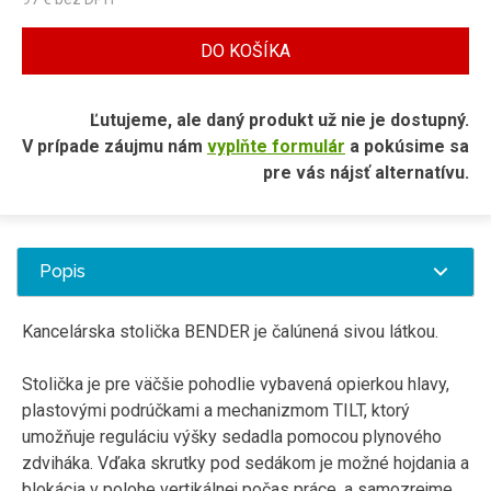
DO KOŠÍKA
Ľutujeme, ale daný produkt už nie je dostupný.
V prípade záujmu nám
vyplňte formulár
a pokúsime sa
pre vás nájsť alternatívu.
Popis
Kancelárska stolička
BENDER
je čalúnená
sivou látkou
.
Stolička
je
pre
väčšie
pohodlie
vybavená
opierkou
hlavy
,
plastovými
podrúčkami
a
mechanizmom
TILT
,
ktorý
umožňuje
reguláciu
výšky sedadla pomocou
plynového
zdviháka
.
Vďaka
skrutky
pod
sedákom
je možné
hojdania
a
blokácia
v
polohe
vertikálnej
počas práce
,
a
samozrejme