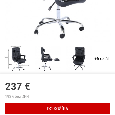
+6 další
237
€
193
€ bez DPH
DO KOŠÍKA