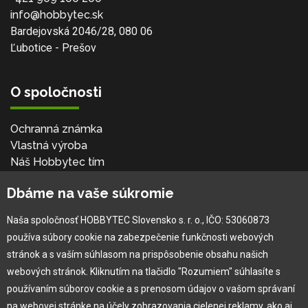
info@hobbytec.sk
Bardejovská 2046/28, 080 06
Ľubotice - Prešov
O spoločnosti
Ochranná známka
Vlastná výroba
Náš Hobbytec tím
Kontaktné údaje
Dbáme na vaše súkromie
Naša história
Kariéra
Naša spoločnosť HOBBYTEC Slovensko s. r. o., IČO: 53060873
používa súbory cookie na zabezpečenie funkčnosti webových
Pre zákazníka
stránok a s vaším súhlasom na prispôsobenie obsahu našich
webových stránok. Kliknutím na tlačidlo "Rozumiem" súhlasíte s
používaním súborov cookie a s prenosom údajov o vašom správaní
Garancia najlepšej ceny
na webovej stránke na účely zobrazovania cielenej reklamy, ako aj