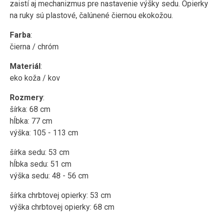
zaistí aj mechanizmus pre nastavenie výšky sedu. Opierky
na ruky sú plastové, čalúnené čiernou ekokožou.
Farba
:
čierna / chróm
Materiál
:
eko koža / kov
Rozmery
:
šírka: 68 cm
hĺbka: 77 cm
výška: 105 - 113 cm
šírka sedu: 53 cm
hĺbka sedu: 51 cm
výška sedu: 48 - 56 cm
šírka chrbtovej opierky: 53 cm
výška chrbtovej opierky: 68 cm