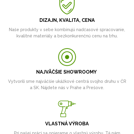
DIZAJN, KVALITA, CENA
Naše produkty v sebe kombinujú nadčasové spracovanie,
kvalitné materiály a bezkonkurenčnú cenu na trhu.
NAJVÄČŠIE SHOWROOMY
Vytvorili sme najväčšie ukážkové centrá svojho druhu v ČR
a SK. Nájdete nás v Prahe a Prešove.
VLASTNÁ VÝROBA
Pri našej práci sa opierame o vlastnú výrobu. Tá nám