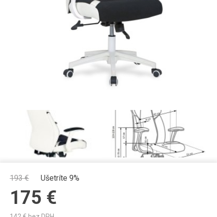
193
€
Ušetríte 9%
175
€
142
€ bez DPH