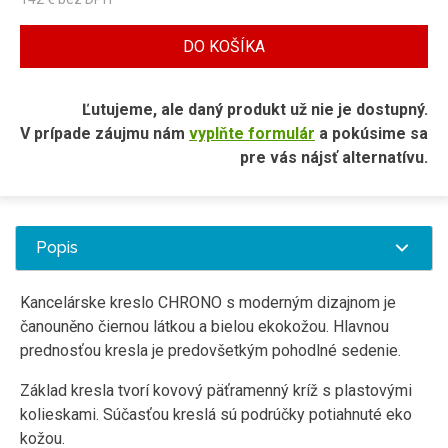
DO KOŠÍKA
Ľutujeme, ale daný produkt už nie je dostupný.
V prípade záujmu nám
vyplňte formulár
a pokúsime sa
pre vás nájsť alternatívu.
Popis
Kancelárske kreslo CHRONO s moderným dizajnom je
čanouněno čiernou látkou a bielou ekokožou. Hlavnou
prednosťou kresla je predovšetkým pohodlné sedenie.
Základ kresla tvorí kovový päťramenný kríž s plastovými
kolieskami. Súčasťou kreslá sú podrúčky potiahnuté eko
kožou.