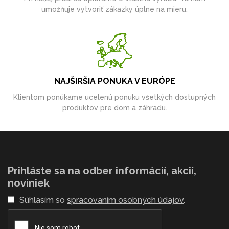
umožňuje vytvoriť zákazky úplne na mieru.
NAJŠIRŠIA PONUKA V EURÓPE
Klientom ponúkame ucelenú ponuku všetkých dostupných
produktov pre dom a záhradu.
Prihláste sa na odber informácií, akcií,
noviniek
Súhlasím so
spracovaním osobných údajov
.