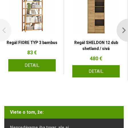
Regál FIORE TYP 3 bambus
Regál SHELDON 12 dub
shetland / sivá
83 €
480 €
DETAIL
DETAIL
Viete o tom, že:
Nepredávame iba tovar, ale aj