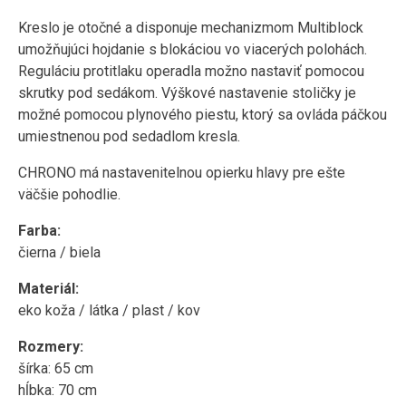
Kreslo je otočné a disponuje mechanizmom Multiblock
umožňujúci hojdanie s blokáciou vo viacerých polohách.
Reguláciu protitlaku operadla možno nastaviť pomocou
skrutky pod sedákom. Výškové nastavenie stoličky je
možné pomocou plynového piestu, ktorý sa ovláda páčkou
umiestnenou pod sedadlom kresla.
CHRONO má nastavenitelnou opierku hlavy pre ešte
väčšie pohodlie.
Farba:
čierna / biela
Materiál:
eko koža / látka / plast / kov
Rozmery:
šírka: 65 cm
hĺbka: 70 cm