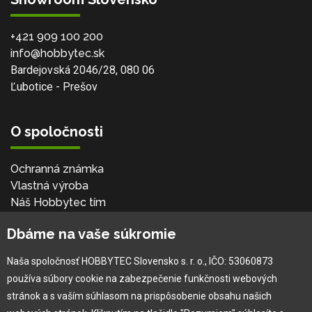
+421 909 100 200
info@hobbytec.sk
Bardejovská 2046/28, 080 06
Ľubotice - Prešov
O spoločnosti
Ochranná známka
Vlastná výroba
Náš Hobbytec tím
Kontaktné údaje
Dbáme na vaše súkromie
Naša história
Kariéra
Naša spoločnosť HOBBYTEC Slovensko s. r. o., IČO: 53060873
používa súbory cookie na zabezpečenie funkčnosti webových
Pre zákazníka
stránok a s vaším súhlasom na prispôsobenie obsahu našich