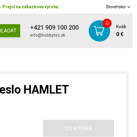
→
Prejsť na zákazkovú výrobu
Slovensko
0
+421 909 100 200
Košík
HĽADAŤ
0 €
info@hobbytec.sk
reslo HAMLET
DO KOŠÍKA