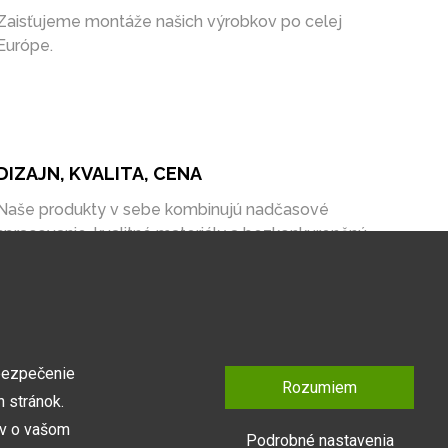
Zaisťujeme montáže našich výrobkov po celej
Európe.
DIZAJN, KVALITA, CENA
Naše produkty v sebe kombinujú nadčasové
spracovanie, kvalitné materiály a bezkonkurenčnú
cenu na trhu.
bezpečenie
Rozumiem
 stránok.
ov o vašom
Podrobné nastavenia