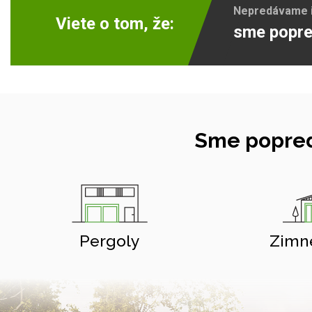
Nepredávame ib
Viete o tom, že:
sme popre
Sme popred
Pergoly
Zimn