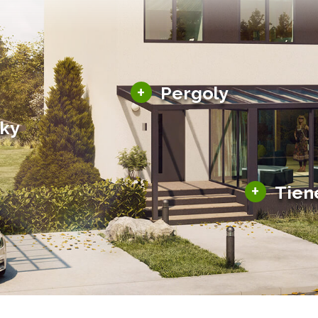
Hliníkové pergoly
+
Pergoly
Bioklimatické pergoly
šky
Altány a zastrešenie
šky
Solárne pergoly
ky pre auto
+
Tien
Tienenie
Zasklenie