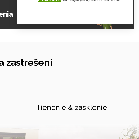
ZJISTIŤ VIAC
enia
 zastrešení
Tienenie & zasklenie