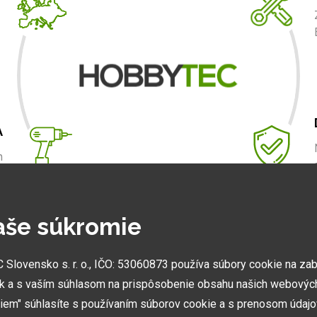
A
m
.
aše súkromie
NAJVÄČŠIE SHOWROOMY
lovensko s. r. o., IČO: 53060873 používa súbory cookie na za
Vytvorili sme najväčšie ukážkové centrá svojho druhu
k a s vaším súhlasom na prispôsobenie obsahu našich webových
v ČR a SK. Nájdete nás v Prahe a Prešove.
miem" súhlasíte s používaním súborov cookie a s prenosom údaj