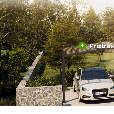
+
Prístre
Hliníkové prístre
Solárne prístreš