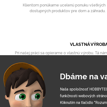
Klientom ponúkame ucelenú ponuku všetkých
dostupných produktov pre dom a záhradu.
VLASTNÁ VÝROB
Pri našej práci sa opierame o vlastnú výrobu. Tá ná
umožňuje vytvoriť zákazky úplne na mieru
Dbáme na v
Naša spoločnosť HOBBYTEC S
funkčnosti webových stráno
Kliknutím na tlačidlo "Rozu