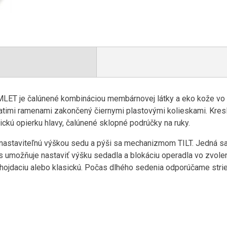
LET je čalúnené kombináciou membárnovej látky a eko kože vo f
 piatimi ramenami zakončený čiernymi plastovými kolieskami. Kres
ickú opierku hlavy, čalúnené sklopné podrúčky na ruky.
astaviteľnú výškou sedu a pýši sa mechanizmom TILT. Jedná s
us umožňuje nastaviť výšku sedadla a blokáciu operadla vo zvol
 hojdaciu alebo klasickú. Počas dlhého sedenia odporúčame stri