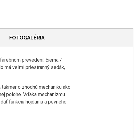
FOTOGALÉRIA
arebnom prevedení: čierna /
lo má veľmi priestranný sedák,
a takmer o zhodnú mechaniku ako
enej polohe. Vďaka mechanizmu
edať funkciu hojdania a pevného