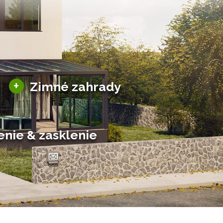
Sezónne zimné záhrady
+
Zimné zahrady
Hliníkové zimné záhrady
Posuvné zimné záhrady
Solárne zimné záhrady
enie & zasklenie