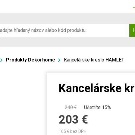
Produkty Dekorhome
Kancelárske kreslo HAMLET
Kancelárske k
240
€
Ušetríte 15%
203
€
165
€ bez DPH