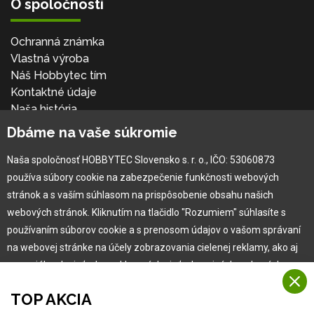
O spoločnosti
Ochranná známka
Vlastná výroba
Náš Hobbytec tím
Kontaktné údaje
Naša história
Kariéra
Dbáme na vaše súkromie
Naša spoločnosť HOBBYTEC Slovensko s. r. o., IČO: 53060873
Pre zákazníka
používa súbory cookie na zabezpečenie funkčnosti webových
stránok a s vaším súhlasom na prispôsobenie obsahu našich
Garancia najlepšej ceny
webových stránok. Kliknutím na tlačidlo "Rozumiem" súhlasíte s
Užívateľský manuál
používaním súborov cookie a s prenosom údajov o vašom správaní
Obchodné podmienky
na webovej stránke na účely zobrazovania cielenej reklamy, ako aj
Zákazník & partner
na sociálnych sieťach a reklamných sieťach na iných webových
Reklamácia
stránkach a meraniach.
Novinky
TOP AKCIA
Viac informácií