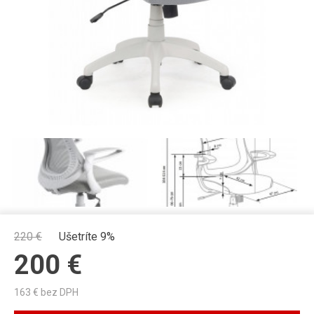
220
€
Ušetríte 9%
200
€
163
€ bez DPH