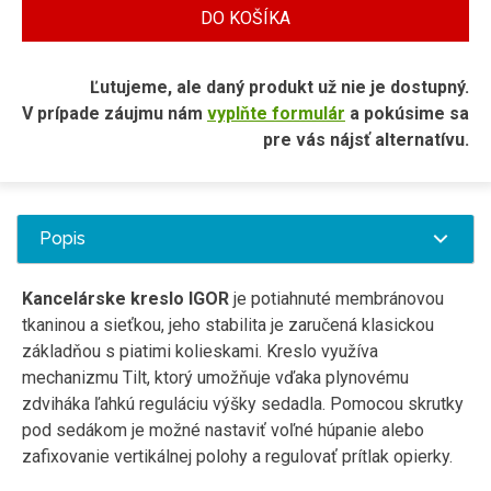
DO KOŠÍKA
Ľutujeme, ale daný produkt už nie je dostupný.
V prípade záujmu nám
vyplňte formulár
a pokúsime sa
pre vás nájsť alternatívu.
Popis
Kancelárske kreslo IGOR
je potiahnuté membránovou
tkaninou a sieťkou, jeho stabilita je zaručená klasickou
základňou s piatimi kolieskami. Kreslo využíva
mechanizmu Tilt, ktorý umožňuje vďaka plynovému
zdviháka ľahkú reguláciu výšky sedadla. Pomocou skrutky
pod sedákom je možné nastaviť voľné húpanie alebo
zafixovanie vertikálnej polohy a regulovať prítlak opierky.