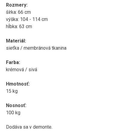
Rozmery:
šírka: 66 cm
výška: 104 - 114 cm
hĺbka: 63 cm
Materiál:
sieťka / membránová tkanina
Farba:
krémová / sivá
Hmotnosť:
15 kg
Nosnosť:
100 kg
Dodáva sa v demonte.