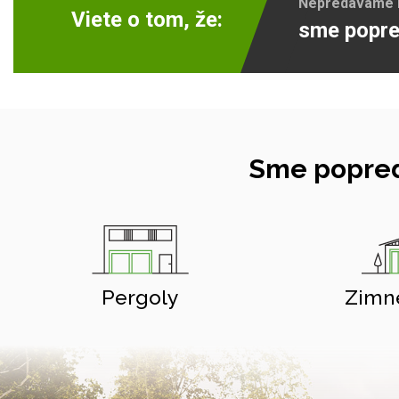
Nepredávame ib
Viete o tom, že:
sme popre
Sme popred
Pergoly
Zimn