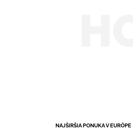
H
NAJŠIRŠIA PONUKA V EURÓPE