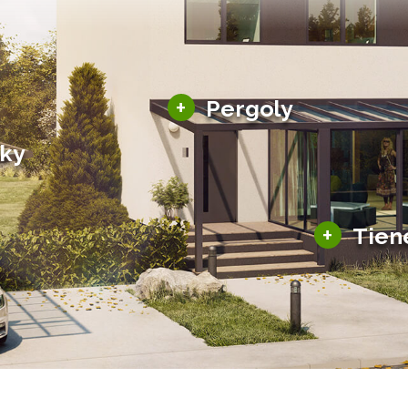
Hliníkové pergoly
+
Pergoly
Bioklimatické pergoly
šky
Altány a zastrešenie
šky
Solárne pergoly
ky pre auto
+
Tien
Tienenie
Zasklenie