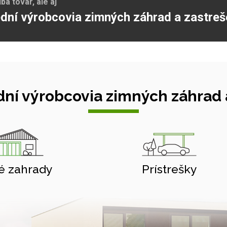
a tovar, ale aj
dní výrobcovia zimných záhrad a zastreš
ní výrobcovia zimných záhrad a
é zahrady
Prístrešky