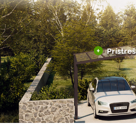
+
Prístre
Hliníkové prístre
Solárne prístreš