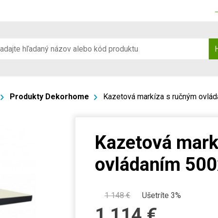
Produkty Dekorhome
Kazetová markíza s ručným ovl
Kazetová mark
ovládaním 50
1 148
€
Ušetríte 3%
1 114
€