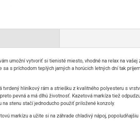
ám umožní vytvoriť si tienisté miesto, vhodné na relax na vašej 
sa s príchodom teplých jarných a horúcich letných dní tak príje
tvrdený hliníkový rám a striešku z kvalitného polyesteru s vrs
e preto pevná a má dlhú životnosť. Kazetová markíza tiež odpudzu
u na stenu stačí jednoducho použiť priložené konzoly.
ovú markízu a užite si na záhrade chladivý nápoj, popoludňajšiu