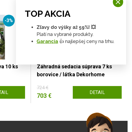
TOP AKCIA
-3%
-3%
Zľavy do výšky až 59%! 💥
Platí na vybrané produkty.
Garancia
👍 najlepšej ceny na trhu.
a 10 ks
Záhradná sedacia súprava 7 ks
borovice / látka Dekorhome
724 €
TAIL
DETAIL
703 €