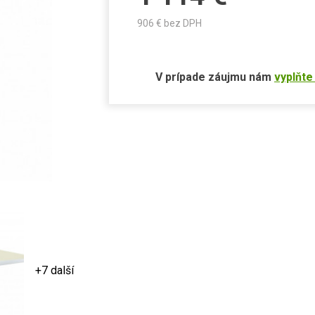
906
€ bez DPH
V prípade záujmu nám
vyplňte
+7 další