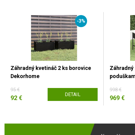
-3%
Záhradný kvetináč 2 ks borovice
Záhradný b
Dekorhome
poduškam
95 €
998 €
DETAIL
92 €
969 €