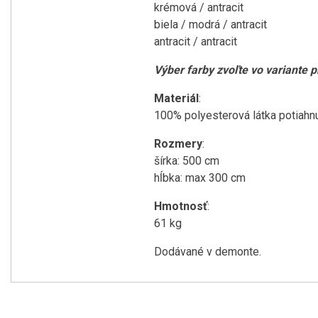
krémová /
antracit
biela / modrá /
antracit
antracit /
antracit
Výber farby zvoľte vo variante 
Materiál
:
100% polyesterová látka potiahnu
Rozmery
:
šírka: 500 cm
hĺbka: max 300 cm
Hmotnosť
:
61 kg
Dodávané v demonte.