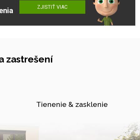
ZJISTIŤ VIAC
enia
 zastrešení
Tienenie & zasklenie