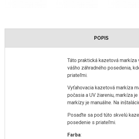
POPIS
Táto praktická kazetová markíza v
vášho záhradného posedenia, kde 
priateľmi.
Vyťahovacia kazetová markíza má 
počasia a UV žiareniu, markíza j
markízy je manuálne. Na inštaláci
Posaďte sa pod túto skvelú kazet
posedenie s priateľmi.
Farba
: