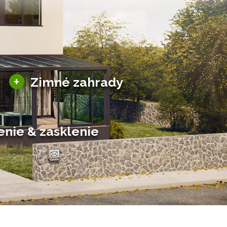
Sezónne zimné záhrady
+
Zimné zahrady
Hliníkové zimné záhrady
Posuvné zimné záhrady
Solárne zimné záhrady
enie & zasklenie