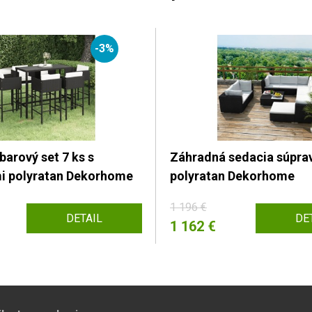
-3%
arový set 7 ks s
Záhradná sedacia súprav
i polyratan Dekorhome
polyratan Dekorhome
1 196 €
DETAIL
DE
1 162 €