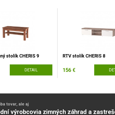
ný stolík CHERIS 9
RTV stolík CHERIS 8
156 €
DETAIL
DE
a tovar, ale aj
dní výrobcovia zimných záhrad a zastreš