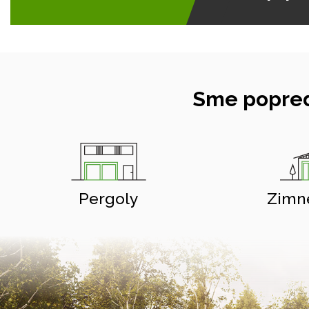
Sme popred
Pergoly
Zimn