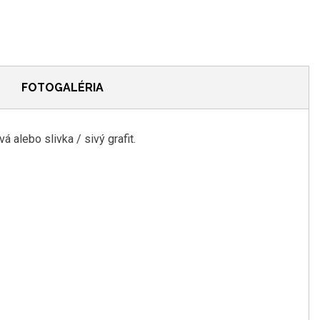
FOTOGALÉRIA
ová
alebo
slivka
/
sivý
grafit
.