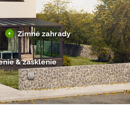
Sezónne zimné záhrady
+
Zimné zahrady
Hliníkové zimné záhrady
Posuvné zimné záhrady
Solárne zimné záhrady
enie & zasklenie