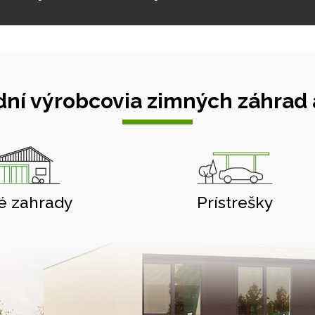
ní výrobcovia zimných záhrad a
é zahrady
Prístrešky