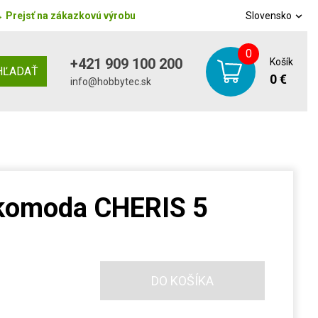
→
Prejsť na zákazkovú výrobu
Slovensko
0
+421 909 100 200
Košík
HĽADAŤ
0 €
info@hobbytec.sk
komoda CHERIS 5
DO KOŠÍKA