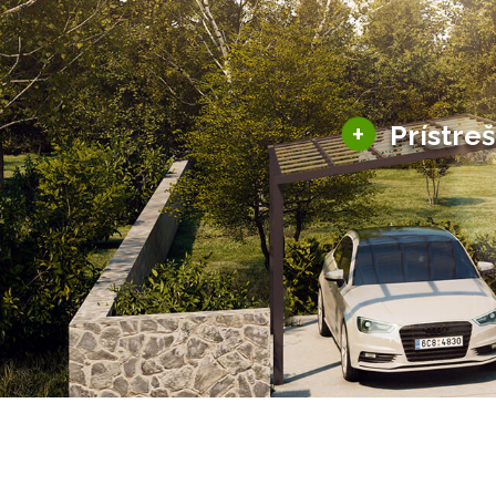
+
Prístre
Hliníkové prístre
Solárne prístreš