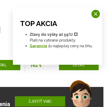
TOP AKCIA
Zľavy do výšky až 59%! 💥
Platí na vybrané produkty.
Garancia
👍 najlepšej ceny na trhu.
Závesná vitrína CHERIS 4
162 €
TAIL
DETAIL
ZJISTIŤ VIAC
enia