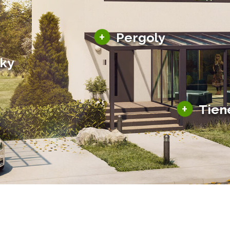
Hliníkové pergoly
+
Pergoly
Bioklimatické pergoly
šky
Altány a zastrešenie
šky
Solárne pergoly
ky pre auto
+
Tien
Tienenie
Zasklenie