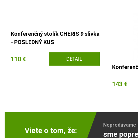
Konferenčný stolík CHERIS 9 slivka
- POSLEDNÝ KUS
110 €
DETAIL
Konferenč
143 €
Nepredávame ib
Viete o tom, že:
sme popre