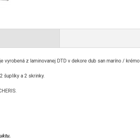
 vyrobená z laminovanej DTD v dekore dub san maríno / krém
2 šuplíky a 2 skrinky.
 CHERIS.
uktu
.