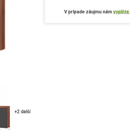
V prípade záujmu nám
vyplňte
+2 další